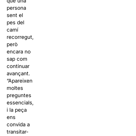
què una
persona
sent el
pes del
camí
recorregut,
però
encara no
sap com
continuar
avançant.
“Apareixen
moltes
preguntes
essencials,
i la peça
ens
convida a
transitar-