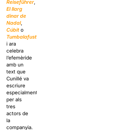
Reiseführer
,
El llarg
dinar de
Nadal
,
Cúbit
o
Tumbalafusta
,
i ara
celebra
l’efemèride
amb un
text que
Cunillé va
escriure
especialment
per als
tres
actors de
la
companyia.