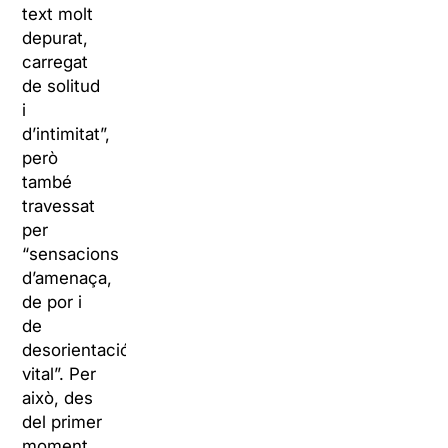
text molt
depurat,
carregat
de solitud
i
d’intimitat”,
però
també
travessat
per
“sensacions
d’amenaça,
de por i
de
desorientació
vital”. Per
això, des
del primer
moment