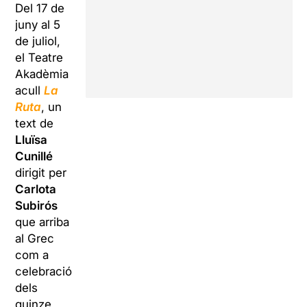
Del 17 de
juny al 5
de juliol,
el Teatre
Akadèmia
acull
La
Ruta
, un
text de
Lluïsa
Cunillé
dirigit per
Carlota
Subirós
que arriba
al Grec
com a
celebració
dels
quinze