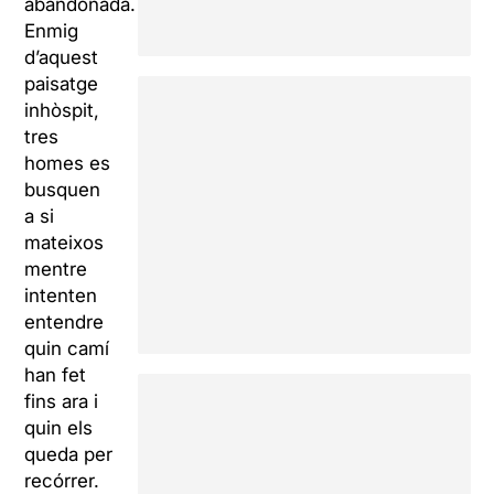
abandonada.
Enmig
d’aquest
paisatge
inhòspit,
tres
homes es
busquen
a si
mateixos
mentre
intenten
entendre
quin camí
han fet
fins ara i
quin els
queda per
recórrer.