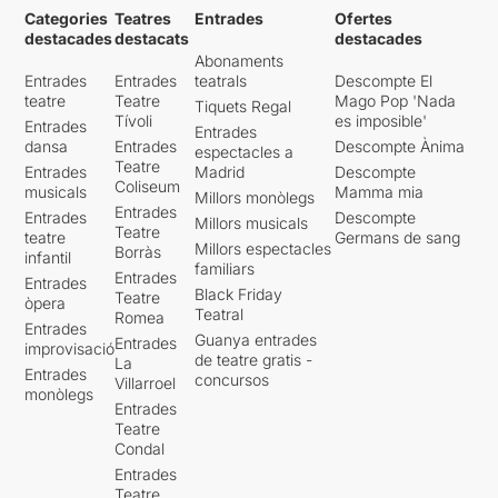
Categories
Teatres
Entrades
Ofertes
destacades
destacats
destacades
Abonaments
Entrades
Entrades
teatrals
Descompte El
teatre
Teatre
Mago Pop 'Nada
Tiquets Regal
Tívoli
es imposible'
Entrades
Entrades
dansa
Entrades
Descompte Ànima
espectacles a
Teatre
Entrades
Madrid
Descompte
Coliseum
musicals
Mamma mia
Millors monòlegs
Entrades
Entrades
Descompte
Millors musicals
Teatre
teatre
Germans de sang
Millors espectacles
Borràs
infantil
familiars
Entrades
Entrades
Black Friday
Teatre
òpera
Teatral
Romea
Entrades
Guanya entrades
Entrades
improvisació
de teatre gratis -
La
Entrades
concursos
Villarroel
monòlegs
Entrades
Teatre
Condal
Entrades
Teatre