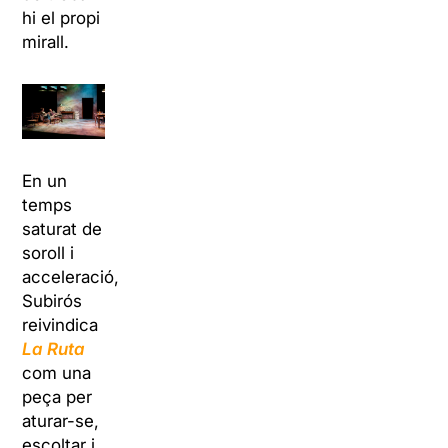
hi el propi
mirall.
En un
temps
saturat de
soroll i
acceleració,
Subirós
reivindica
La Ruta
com una
peça per
aturar-se,
escoltar i