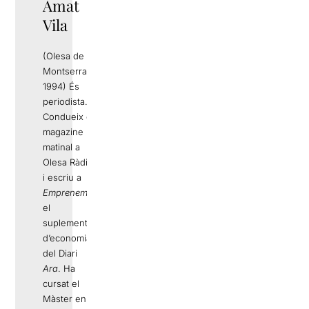
Amat
Vila
(Olesa de
Montserrat,
1994) És
periodista.
Condueix el
magazine
matinal a
Olesa Ràdio
i escriu a
Emprenem
,
el
suplement
d’economia
del Diari
Ara
. Ha
cursat el
Màster en