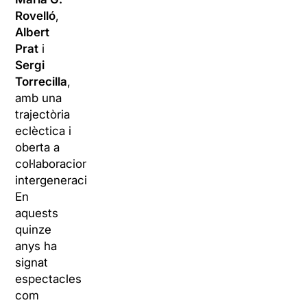
Rovelló
,
Albert
Prat
i
Sergi
Torrecilla
,
amb una
trajectòria
eclèctica i
oberta a
col·laboracions
intergeneracionals.
En
aquests
quinze
anys ha
signat
espectacles
com