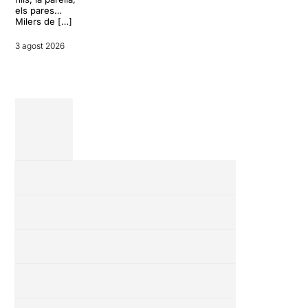
vacances entre
els pares…
amics en una
Milers de […]
revisió completa
de […]
3 agost 2026
28 juliol 2026