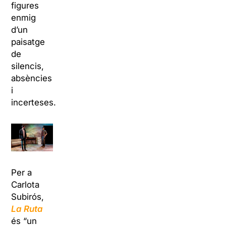
figures
enmig
d’un
paisatge
de
silencis,
absències
i
incerteses.
Per a
Carlota
Subirós,
La Ruta
és “un