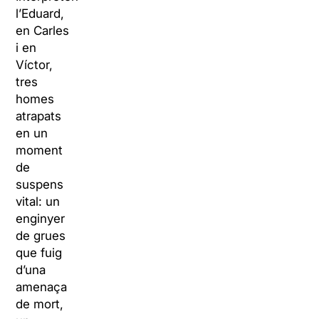
l’Eduard,
en Carles
i en
Víctor,
tres
homes
atrapats
en un
moment
de
suspens
vital: un
enginyer
de grues
que fuig
d’una
amenaça
de mort,