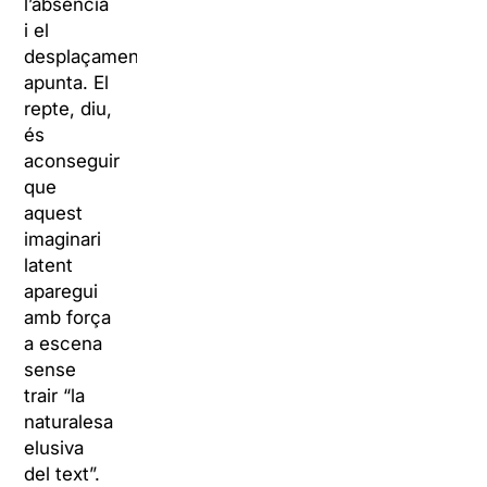
l’absència
i el
desplaçament”,
apunta. El
repte, diu,
és
aconseguir
que
aquest
imaginari
latent
aparegui
amb força
a escena
sense
trair “la
naturalesa
elusiva
del text”.