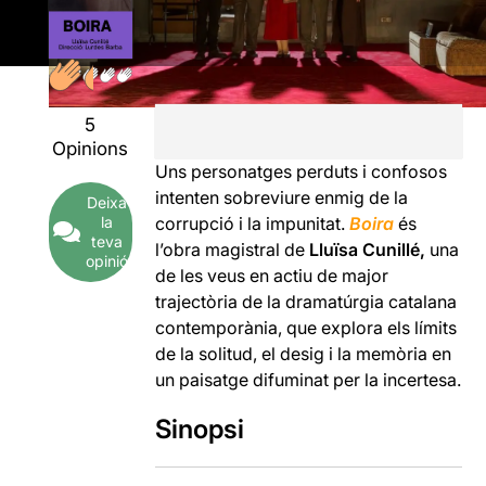
5
Opinions
Uns personatges perduts i confosos
intenten sobreviure enmig de la
Deixa
la
corrupció i la impunitat.
Boira
és
teva
l’obra magistral de
Lluïsa Cunillé,
una
opinió
de les veus en actiu de major
trajectòria de la dramatúrgia catalana
contemporània, que explora els límits
de la solitud, el desig i la memòria en
un paisatge difuminat per la incertesa.
Sinopsi