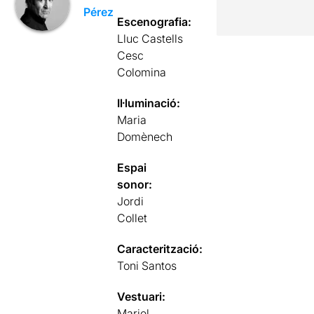
Pérez
Escenografia:
Lluc Castells
Cesc
Colomina
Il·luminació:
Maria
Domènech
Espai
sonor:
Jordi
Collet
Caracterització:
Toni Santos
Vestuari:
Mariel