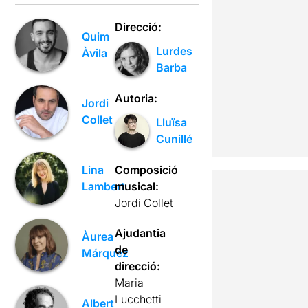
Direcció:
Quim
Lurdes
Àvila
Barba
Autoria:
Jordi
Collet
Lluïsa
Cunillé
Composició
Lina
musical:
Lambert
Jordi Collet
Ajudantia
Àurea
de
Márquez
direcció:
Maria
Lucchetti
Albert