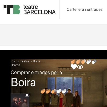
Cartellera i entrades
Descripció
Fitxa artística
Fotos i vídeos
Opin
Inici
»
Teatre
»
Boira
Drama
Comprar entrades per a
Boira