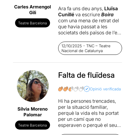
Carles Armengol
Ara fa uns deu anys,
Lluïsa
Gili
Cunillé
va escriure
Boira
com una mena de retrat del
Teatre Barcelona
que havia passat a les
societats dels països de l’est
25 anys després de la
caiguda del mur. Una mena
12/10/2025 - TNC – Teatre
de metàfora de les societats
Nacional de Catalunya
europees, en aquell moment
totalment vençudes per un
capitalisme global i
Falta de fluïdesa
amarades d’una decadència
i d’una desídia que portava a
una irremeiable
Opinió verificada
desesperança. Podríem dir
que en gran part el discurs
Hi ha persones trencades,
encara funciona, però en els
per la situació familiar,
Sílvia Moreno
darrers deu anys han passat
perquè la vida els ha portat
Palomar
moltes coses i ara mateix el
per un camí que no
futur és tan incert i la realitat
esperaven o perquè el seu
Teatre Barcelona
tan crítica que el que veiem
voltant va esclatar en un
dalt de l’escenari no ens