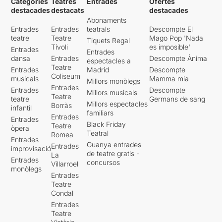
Categories
Teatres
Entrades
Ofertes
destacades
destacats
destacades
Abonaments
Entrades
Entrades
teatrals
Descompte El
teatre
Teatre
Mago Pop 'Nada
Tiquets Regal
Tívoli
es imposible'
Entrades
Entrades
dansa
Entrades
Descompte Ànima
espectacles a
Teatre
Entrades
Madrid
Descompte
Coliseum
musicals
Mamma mia
Millors monòlegs
Entrades
Entrades
Descompte
Millors musicals
Teatre
teatre
Germans de sang
Millors espectacles
Borràs
infantil
familiars
Entrades
Entrades
Black Friday
Teatre
òpera
Teatral
Romea
Entrades
Guanya entrades
Entrades
improvisació
de teatre gratis -
La
Entrades
concursos
Villarroel
monòlegs
Entrades
Teatre
Condal
Entrades
Teatre