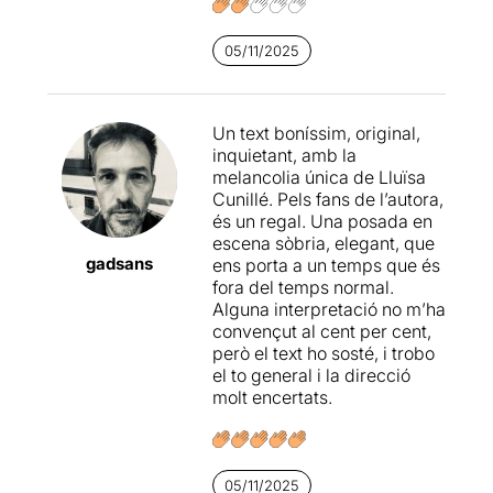
escoltar les paraules de
dels propietaris del pis la
Cunillé sempre és un punt a
que li dona ritme a la
favor que bé val el preu de
05/11/2025
narrativa i posa en marxa un
l’entrada.
altre cop l’interès del públic,
refent una connexió que
s’havia fet tediosa.
Un text boníssim, original,
inquietant, amb la
El repartiment funciona, més
melancolia única de Lluïsa
o menys, com el relat,
Cunillé. Pels fans de l’autora,
comença creant unes
és un regal. Una posada en
expectatives que van
escena sòbria, elegant, que
disminuint a mesura que
gadsans
ens porta a un temps que és
avança la trama. La direcció
fora del temps normal.
de personatges és poc
Alguna interpretació no m’ha
fluida i, això, va alentint
convençut al cent per cent,
l’acció i l’atenció del públic.
però el text ho sosté, i trobo
Els punts de llum els
el to general i la direcció
protagonitzen Quim Àvila i
molt encertats.
Albert Pérez, que
aconsegueixen atrapar al
públic en les seves
intervencions.
05/11/2025