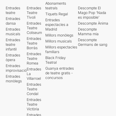
Abonaments
Entrades
Entrades
teatrals
Descompte El
Però anem al que toca,
teatre
Teatre
Mago Pop 'Nada
Tiquets Regal
l’obra mestra
“Après moi, le
Tívoli
es imposible'
Entrades
déluge” de Lluïsa Cunillé
,
Entrades
dansa
Entrades
Descompte Ànima
espectacles a
torna als escenaris de
La
Teatre
Entrades
Madrid
Descompte
Sala Tallers del TNC
, en
Coliseum
musicals
Mamma mia
forma d’òpera de cambra.
Millors monòlegs
Entrades
Entrades
Descompte
Una adaptació d’Albert
Millors musicals
Teatre
teatre
Germans de sang
Arribas i Miquel Ortega
,
Millors espectacles
Borràs
infantil
aquest últim també ha posat
familiars
Entrades
Entrades
la música al text de l’obra
Black Friday
Teatre
òpera
homònima de la dramaturga,
Teatral
Romea
Entrades
que es va poder veure al
Guanya entrades
Entrades
improvisació
Teatre Lliure, al 2008, sota
de teatre gratis -
La
Entrades
la direcció de Carlota
concursos
Villarroel
monòlegs
Subirós. (“Après moi le
Entrades
déluge” es va escriure a
Teatre
partir d’un encàrrec del
Condal
Teatre Lliure, dins del
Entrades
Projecte d’Autoria Textual).
Teatre
Victòria
En aquesta ocasió ha estat
Entrades