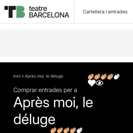
Cartellera i entrades
Descripció
Fitxa artística
Opinions
Inici
»
Après moi, le déluge
Comprar entrades per a
Après moi, le
déluge