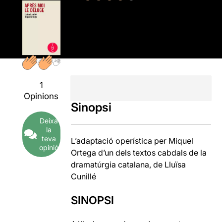
1
Opinions
Sinopsi
Deixa
la
teva
L’adaptació operística per Miquel
opinió
Ortega d’un dels textos cabdals de la
dramatúrgia catalana, de Lluïsa
Cunillé
SINOPSI