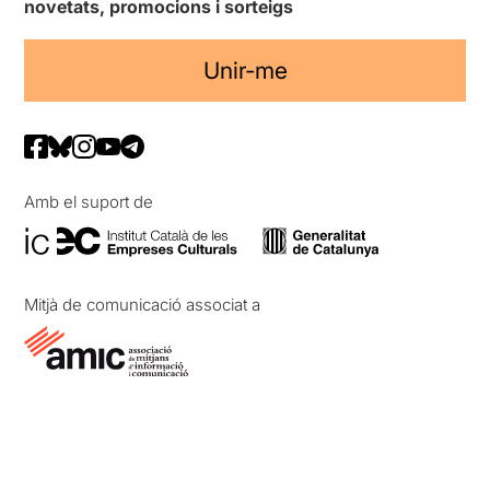
novetats, promocions i sorteigs
habitació d’un hotel.
Tota l’acció transcorre dins
Unir-me
d’aquesta habitació on s’està
allotjat un home que ha
vingut al Congo a fer
negocis .
Un altre detall a destacar
Amb el suport de
són les imatges de pintura
brollant projectades al fons
de l’escenari, els colors
torrats de la sorra, el vermell
de la sang, el negre de la
Mitjà de comunicació associat a
mort, ..., realment
sensacional i visualment
molt atractives.
Lluïsa Cunillé
signa un text
psicològic i de denúncia