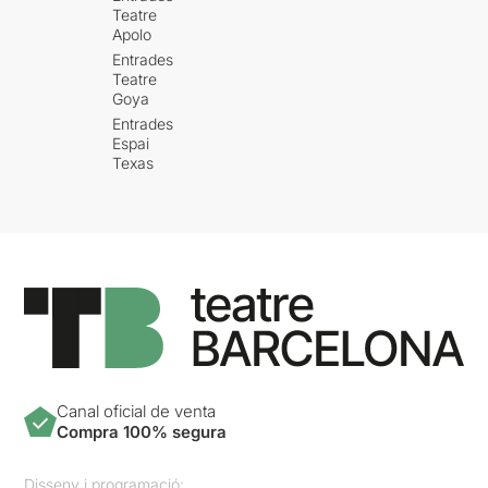
en
Jordi Prat i Coll
qui l’ha
Teatre
dirigit, feina digne d’admirar,
Apolo
dons penso que no ha de ser
Entrades
fàcil dirigir una obra de caire
Teatre
operístic.
Goya
Entrades
Protagonitzada per dos
Espai
actors cantants d’òpera
,
Texas
interpreten a tres
personatges,
el tenor
Antoni Comas
interpreta a
un home que treballa per
una companyia sud africana
que es dedica a l’extracció i
comercialització del coltan,
un mineral que resulta ser
essencial en el
desenvolupament de les
noves tecnologies; i
la
Canal oficial de venta
mezzosoprano
Marisa
Compra 100% segura
Martins
interpreta als altres
dos personatges
,
el d’un vell
Disseny i programació: