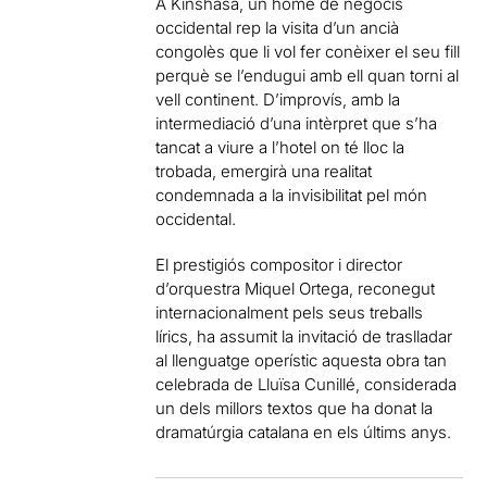
A Kinshasa, un home de negocis
occidental rep la visita d’un ancià
congolès que li vol fer conèixer el seu fill
perquè se l’endugui amb ell quan torni al
vell continent. D’improvís, amb la
intermediació d’una intèrpret que s’ha
tancat a viure a l’hotel on té lloc la
trobada, emergirà una realitat
condemnada a la invisibilitat pel món
occidental.
El prestigiós compositor i director
d’orquestra Miquel Ortega, reconegut
internacionalment pels seus treballs
lírics, ha assumit la invitació de traslladar
al llenguatge operístic aquesta obra tan
celebrada de Lluïsa Cunillé, considerada
un dels millors textos que ha donat la
dramatúrgia catalana en els últims anys.