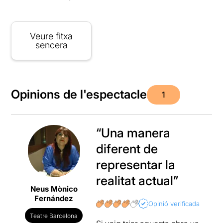
Veure fitxa
sencera
Opinions de l'espectacle
1
“Una manera
diferent de
representar la
realitat actual”
Neus Mònico
Fernández
Opinió verificada
Teatre Barcelona