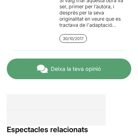
Si vaig triar aquesta obra va
ser, primer per l’autora, i
després per la seva
originalitat en veure que es
tractava de l'adaptació
operística d’un text teatral.
30/10/2017
Desconeixia que hi hagués
cap òpera en català i la
veritat en tenia molta
curiositat. Però fa qüestió de
pocs dies vaig llegir la
Deixa la teva opinió
següent notícia: “S’ha
localitzat la partitura original
de l’òpera
“Schiava e
regina”,
de la compositora
modernista catalana
Maria
Lluïsa Casagemas
(1873-
1942), que fins ara es
donava per perduda”. Es
tracta de la primera òpera
Espectacles relacionats
feta per una dona a l’Estat
espanyol , que tot i ser