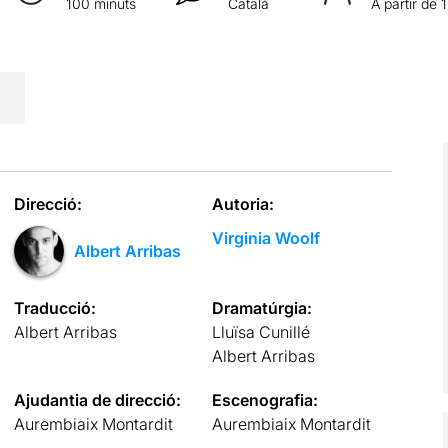
100 minuts
Català
A partir de 
Direcció:
Autoria:
Virginia Woolf
Albert Arribas
Traducció:
Dramatúrgia:
Albert Arribas
Lluïsa Cunillé
Albert Arribas
Ajudantia de direcció:
Escenografia:
Aurembiaix Montardit
Aurembiaix Montardit