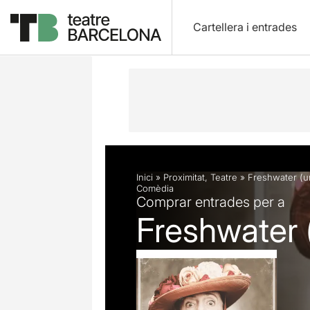
Cartellera i entrades
Descripció
Fitxa artística
Fotos i 
Inici
»
Proximitat
,
Teatre
»
Freshwater (u
Comèdia
Comprar entrades per a
Freshwater 