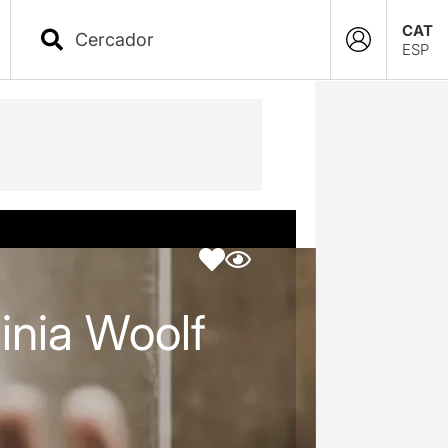
CAT
ESP
inia Woolf