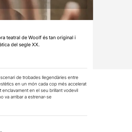
a teatral de Woolf és tan original i
àtica del segle XX.
escenari de trobades llegendàries entre
ls estètics en un món cada cop més accelerat
t enclavament en el seu brillant vodevil
no va arribar a estrenar-se