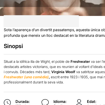
Sota l’aparença d’un divertit passatemps, aquesta única obr
profunda que mereix un lloc destacat en la literatura dram
Sinopsi
Situat a la idíl·lica illa de Wight, el poble de
Freshwater
va ser l’
destacats artistes victorians, que es reunien al voltant d’idea
i convuls. Dècades més tard,
Virginia Woolf
va satiritzar aques
Freshwater (una comèdia)
,
escrit entre 1923 i 1935, que mai 
professionalment durant la seva vida.
Durada:
Idioma:
Edat: