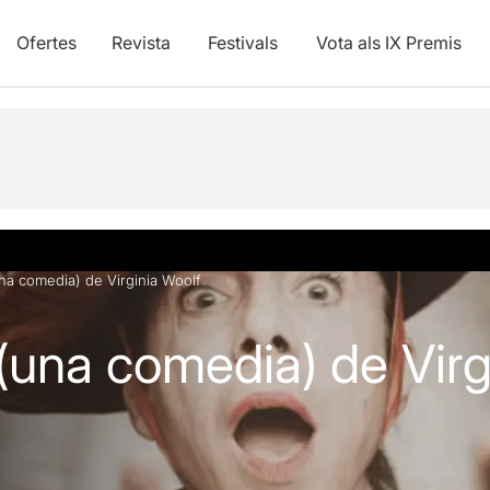
Ofertes
Revista
Festivals
Vota als IX Premis
vídeos
na comedia) de Virginia Woolf
(una comedia) de Virg