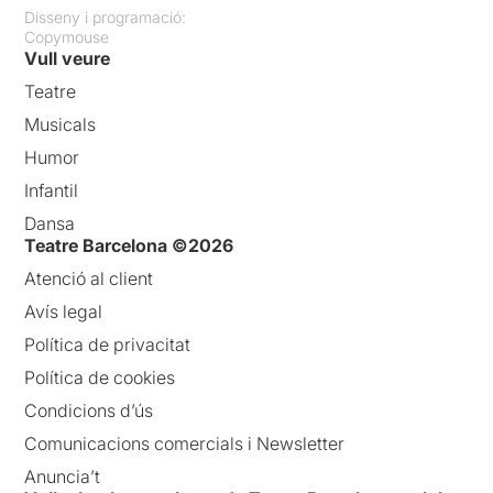
Disseny i programació:
Copymouse
Amb dues actrius
Vull veure
extraordinàries, unes
escenes meravelloses, uns
Teatre
diàlegs conciliadors, molt
Musicals
reveladors i plens de veritat,
fa que aquesta peça teatral
Humor
sigui imprescindible de
Infantil
veure.
Dansa
Teatre Barcelona ©2026
Atenció al client
Avís legal
Política de privacitat
Política de cookies
Condicions d’ús
Comunicacions comercials i Newsletter
Anuncia’t