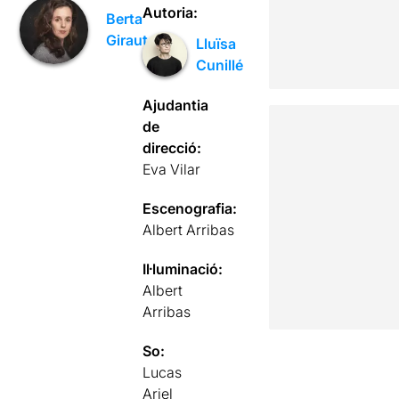
Autoria:
Berta
Giraut
Lluïsa
Cunillé
Ajudantia
de
direcció:
Eva Vilar
Escenografia:
Albert Arribas
Il·luminació:
Albert
Arribas
So:
Lucas
Ariel