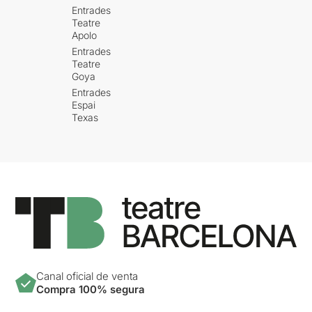
que es diu o que no es diu.
Entrades
Teatre
Al
contrari!,
té un punt
Apolo
còmic-irònic sobre el món
Entrades
de teatre i el sistema (polític
Teatre
i administratiu), sense entrar
Goya
en banalitzacions.
Entrades
Espai
Una proposta original que
Texas
ens fa reflexionar sobre el
perquè del teatre. No del
teatre com a tal, sinó sobre
el perquè és tan important
en la vida de les persones.
L'obra aborda diversos
problemes: les dificultats
pressupostàries de la
cultura en els moments
actuals, les retallades, la
Canal oficial de venta
precarietat teatral, les noves
Compra 100% segura
oportunitats, les tendències
teatrals...