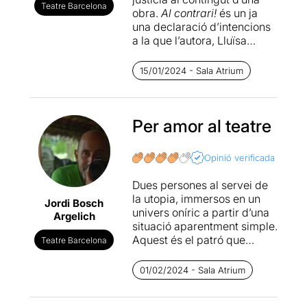
Teatre Barcelona
obra.
Al contrari!
és un ja
una declaració d’intencions
a la que l’autora, Lluïsa
Cunillé, ens té acostumats:
res és el que sembla sinó tot
15/01/2024 - Sala Atrium
el contrari.
Ens trobem en la meitat de la
nit, entre el son i la vetlla,
Per amor al teatre
amb la directora d’un teatre
(Antònia Jaume) que
Opinió verificada
prepara, en la més
precarietat escènica i sense
Dues persones al servei de
pressupost, una ambiciosa
la utopia, immersos en un
Jordi Bosch
proposta per programar tres
univers oníric a partir d’una
Argelich
obres d’Ibsen. Un Ibsen
situació aparentment simple.
admirat, magnificat,
Aquest és el patró que
Teatre Barcelona
platònic, quasi com un
explota la parella creativa
fantasma. D’això estem
formada per la Lluïsa
01/02/2024 - Sala Atrium
parlant, no? Però la
Cunillé, a l’autoria, i l’Albert
directora, no està pas sola;
Arribas, a la direcció.
El jardí
té visita. I quines visites! Un