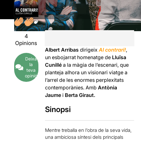
4
Opinions
Albert Arribas
dirigeix
Al contrari!
,
un esbojarrat homenatge de
Lluïsa
Deixa
la
Cunillé
a la màgia de l’escenari, que
teva
planteja alhora un visionari viatge a
opinió
l’arrel de les enormes perplexitats
contemporànies.
Amb
Antònia
Jaume
i
Berta Giraut.
Sinopsi
Mentre treballa en l’obra de la seva vida,
una ambiciosa síntesi dels principals