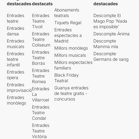
elements de vestuari i
destacades
destacats
destacades
la que queda clar, del que
d’attrezzo a la vista de
Abonaments
tots en part en som actors.
tothom i que desapareixen a
Entrades
Entrades
teatrals
Descompte El
A través d'aquests
teatre
Teatre
Mago Pop 'Nada
mesura que s’utilitzen, fins
Tiquets Regal
personatges se'ns fa visible
Tívoli
es imposible'
deixar un escenari tan
Entrades
la realitat en què es troba la
Entrades
despullat com els mateixos
dansa
Entrades
Descompte Ànima
espectacles a
gent de teatre. Ho fa des
Teatre
personatges.
Entrades
Madrid
Descompte
d'una mirada molt afinada, i
Coliseum
musicals
Mamma mia
amb una gran sensibilitat,
Millors monòlegs
Entrades
Entrades
Descompte
aconseguint que el públic
Millors musicals
Teatre
teatre
Germans de sang
empatitzem amb els
Millors espectacles
Borràs
infantil
personatges.
familiars
Entrades
Entrades
Cal destacar la interpretació
Black Friday
Teatre
òpera
de totes dues actrius.
Teatral
Romea
Entrades
Sensacionals!
Guanya entrades
Entrades
improvisació
de teatre gratis -
La
Entrades
L'espai escènic i
concursos
Villarroel
monòlegs
l'escenografia són molt
Entrades
significatius i del tot claus
Teatre
dins del llenguatge de
Condal
l'obra. De la mateixa
Entrades
manera, és tan important el
Teatre
com, com el què es diu. El
Victòria