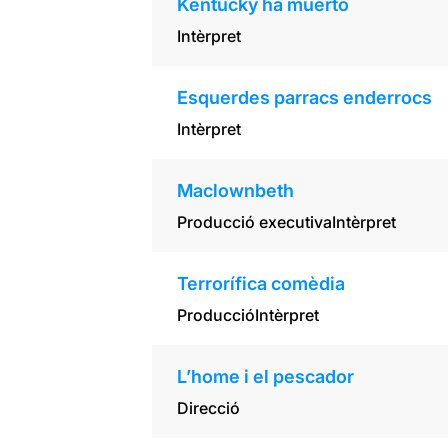
Kentucky ha muerto
Intèrpret
Esquerdes parracs enderrocs
Intèrpret
Maclownbeth
Producció executiva
Intèrpret
Terrorífica comèdia
Producció
Intèrpret
L’home i el pescador
Direcció