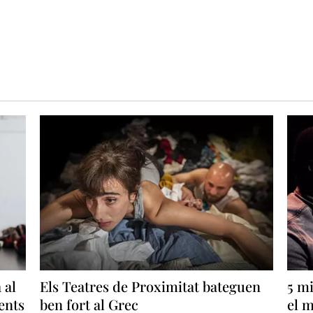
 al
Els Teatres de Proximitat bateguen
5 mi
ents
ben fort al Grec
el 