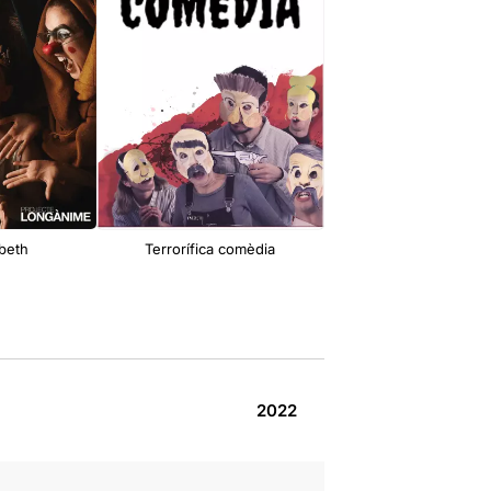
beth
Terrorífica comèdia
L'home i el pesca
2022