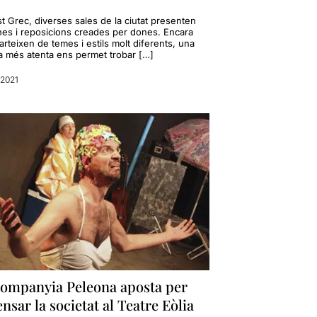
t Grec, diverses sales de la ciutat presenten
nes i reposicions creades per dones. Encara
rteixen de temes i estils molt diferents, una
a més atenta ens permet trobar […]
 2021
companyia Peleona aposta per
nsar la societat al Teatre Eòlia