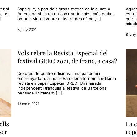
er al
Saps que, a part dels grans teatres de la ciutat, a
Aques
a, el
Barcelona hi ha tot un conjunt de sales més petites
estre
l
on pots viure i veure el teatre des d’una […]
que pa
mirad
8 juny 2021
8 juny
Vols rebre la Revista Especial del
festival GREC 2021, de franc, a casa?
Després de quatre edicions i una pandèmia
emprenyadora, a TeatreBarcelona tornem a editar la
revista en paper Especial GREC! Una mirada
independent i tranquila al festival de Barcelona,
pensada únicament […]
13 maig 2021
ells
La 
ser
repe