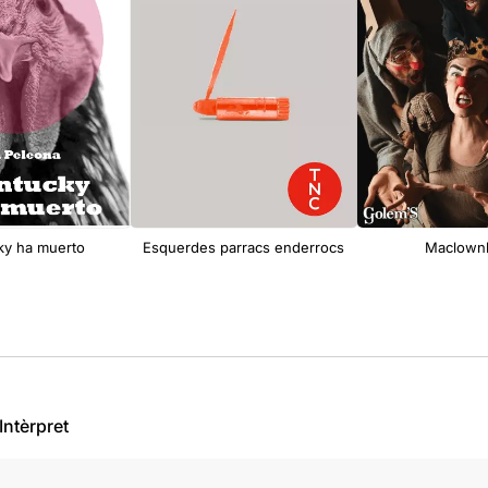
ky ha muerto
Esquerdes parracs enderrocs
Maclown
Intèrpret