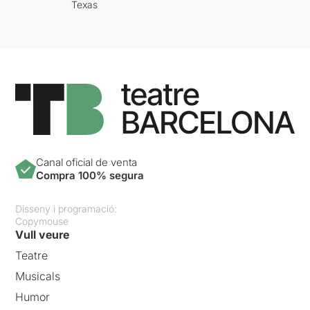
Texas
Canal oficial de venta
Compra 100% segura
Disseny i programació:
Copymouse
Vull veure
Teatre
Musicals
Humor