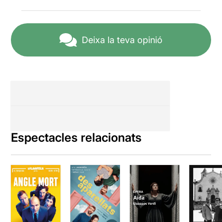
que dirigeix
Ramon Simó
.
Amb públic a banda i banda,
perquè no perdem de vista
que és teatre, que hi ha
Deixa la teva opinió
dramatúrgia, i que aquesta
no ha d'empetitir-se davant
de l'aspecte musical.
Aquest
Lo speziale
, però, no
comet l'error de voler
competir amb la música de
Haydn, conscient que
l'anècdota és simple i gens
solemne. Sí que exigeix, en
Espectacles relacionats
canvi, als cantants/actors
defugir l'encarcarament i fer
ús del cos com a matèria
d'actuació, al costat de les
veus.
Simó, després del seu pas
pel
Grec
, s'embarca en un
projecte innovador que sap