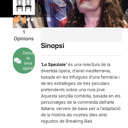
1
Opinions
Sinopsi
Deixa
la
teva
‘Lo Speziale’
és una relectura de la
opinió
divertida òpera, d’arrel mediterrània,
basada en les trifulgues d’una farmàcia i
de les estratègies de tres peculiars
pretendents sobre una noia jove.
Aquesta senzilla comèdia, basada en els
personatges de la commedia dell’arte
italiana, serveix de base per a l’adaptació
de la història als nostres dies amb
regustos de Breaking Bad.