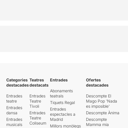
Categories
Teatres
Entrades
Ofertes
destacades
destacats
destacades
Abonaments
Entrades
Entrades
teatrals
Descompte El
teatre
Teatre
Mago Pop 'Nada
Tiquets Regal
Tívoli
es imposible'
Entrades
Entrades
dansa
Entrades
Descompte Ànima
espectacles a
Teatre
Entrades
Madrid
Descompte
Coliseum
musicals
Mamma mia
Millors monòlegs