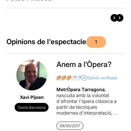
Opinions de l'espectacle
1
Anem a l’Òpera?
Opinió verificada
MetrÒpera Tarragona
,
nascuda amb la voluntat
Xavi Pijoan
d'afrontar l'òpera clàssica a
partir de tècniques
Teatre Barcelona
modernes d'interpretació, es
presenta a Barcelona, al
Teatre Akadèmia, amb
Lo
09/05/2017
Speziale
(Haydn/Goldoni),