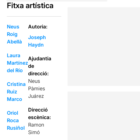
Fitxa artística
Neus
Autoria:
Roig
Joseph
Abellà
Haydn
Laura
Ajudantia
Martínez
de
del Río
direcció:
Neus
Cristina
Pàmies
Ruiz
Juárez
Marco
Direcció
Oriol
escènica:
Roca
Ramon
Rusiñol
Simó