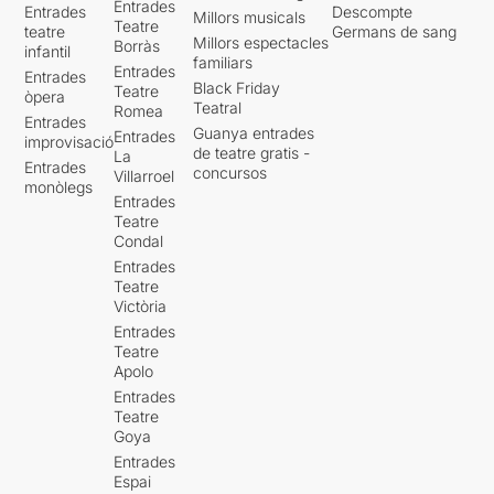
Entrades
Entrades
Descompte
Millors musicals
Teatre
teatre
Germans de sang
Millors espectacles
Borràs
infantil
familiars
Entrades
Entrades
Black Friday
Teatre
òpera
Teatral
Romea
Entrades
Guanya entrades
Entrades
improvisació
de teatre gratis -
La
Entrades
concursos
Villarroel
monòlegs
Entrades
Teatre
Condal
Entrades
Teatre
Victòria
Entrades
Teatre
Apolo
Entrades
Teatre
Goya
Entrades
Espai