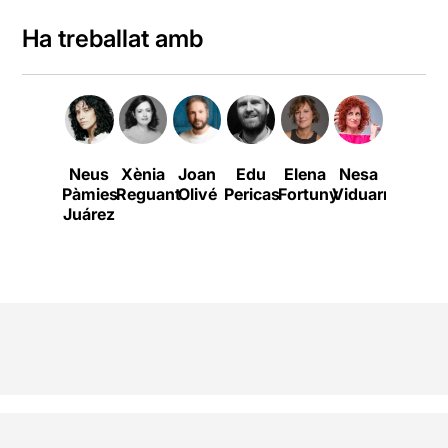
Ha treballat amb
Neus
Xènia
Joan
Edu
Elena
Nesa
Marta
Pàmies
Reguant
Olivé
Pericas
Fortuny
Viduarrázaga
Tomasa
Juárez