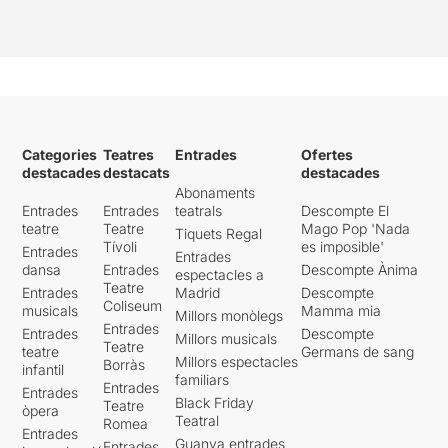
Categories
Teatres
Entrades
Ofertes
destacades
destacats
destacades
Abonaments
Entrades
Entrades
teatrals
Descompte El
teatre
Teatre
Mago Pop 'Nada
Tiquets Regal
Tívoli
es imposible'
Entrades
Entrades
dansa
Entrades
Descompte Ànima
espectacles a
Teatre
Entrades
Madrid
Descompte
Coliseum
musicals
Mamma mia
Millors monòlegs
Entrades
Entrades
Descompte
Millors musicals
Teatre
teatre
Germans de sang
Millors espectacles
Borràs
infantil
familiars
Entrades
Entrades
Black Friday
Teatre
òpera
Teatral
Romea
Entrades
Guanya entrades
Entrades