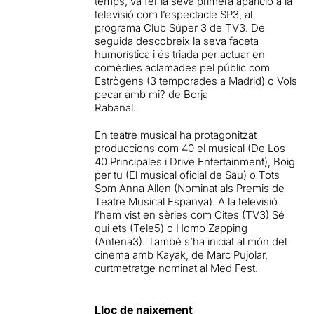
temps, va fer la seva primera aparició a la
televisió com l’espectacle SP3, al
programa Club Súper 3 de TV3. De
seguida descobreix la seva faceta
humorística i és triada per actuar en
comèdies aclamades pel públic com
Estrògens (3 temporades a Madrid) o Vols
pecar amb mi? de Borja
Rabanal.
En teatre musical ha protagonitzat
produccions com 40 el musical (De Los
40 Principales i Drive Entertainment), Boig
per tu (El musical oficial de Sau) o Tots
Som Anna Allen (Nominat als Premis de
Teatre Musical Espanya). A la televisió
l’hem vist en sèries com Cites (TV3) Sé
qui ets (Tele5) o Homo Zapping
(Antena3). També s’ha iniciat al món del
cinema amb Kayak, de Marc Pujolar,
curtmetratge nominat al Med Fest.
Lloc de naixement