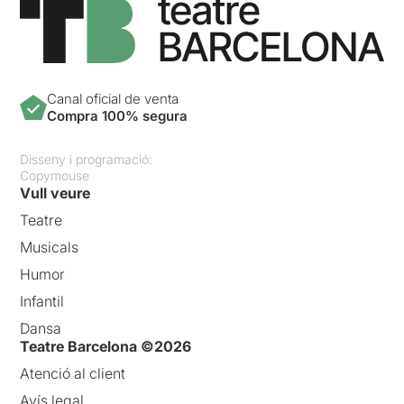
Canal oficial de venta
Compra 100% segura
Disseny i programació:
Copymouse
Vull veure
Teatre
Musicals
Humor
Infantil
Dansa
Teatre Barcelona ©2026
Atenció al client
Avís legal