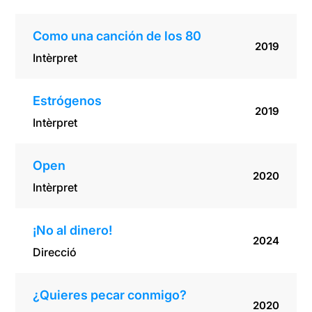
Como una canción de los 80
2019
Intèrpret
Estrógenos
2019
Intèrpret
Open
2020
Intèrpret
¡No al dinero!
2024
Direcció
¿Quieres pecar conmigo?
2020