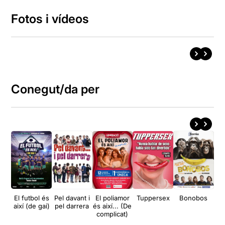
Fotos i vídeos
Conegut/da per
El futbol és
Pel davant i
El poliamor
Tuppersex
Bonobos
T
així (de gai)
pel darrera
és així... (De
An
complicat)