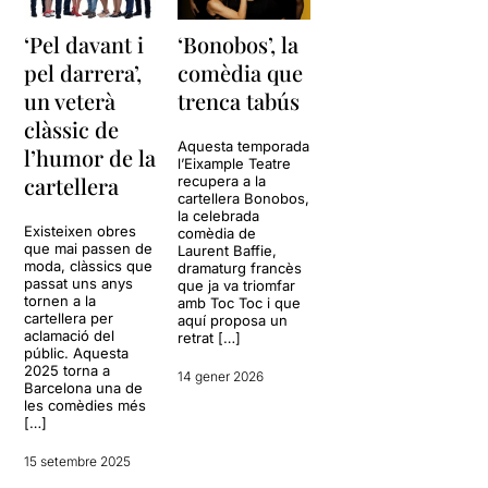
‘Pel davant i
‘Bonobos’, la
pel darrera’,
comèdia que
un veterà
trenca tabús
clàssic de
Aquesta temporada
l’humor de la
l’Eixample Teatre
cartellera
recupera a la
cartellera Bonobos,
la celebrada
Existeixen obres
comèdia de
que mai passen de
Laurent Baffie,
moda, clàssics que
dramaturg francès
passat uns anys
que ja va triomfar
tornen a la
amb Toc Toc i que
cartellera per
aquí proposa un
aclamació del
retrat […]
públic. Aquesta
2025 torna a
14 gener 2026
Barcelona una de
les comèdies més
[…]
15 setembre 2025