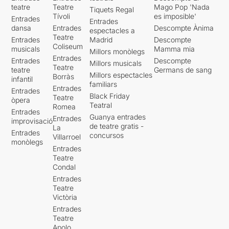
teatre
Teatre
Mago Pop 'Nada
Tiquets Regal
Tívoli
es imposible'
Entrades
Entrades
dansa
Entrades
Descompte Ànima
espectacles a
Teatre
Entrades
Madrid
Descompte
Coliseum
musicals
Mamma mia
Millors monòlegs
Entrades
Entrades
Descompte
Millors musicals
Teatre
teatre
Germans de sang
Millors espectacles
Borràs
infantil
familiars
Entrades
Entrades
Black Friday
Teatre
òpera
Teatral
Romea
Entrades
Guanya entrades
Entrades
improvisació
de teatre gratis -
La
Entrades
concursos
Villarroel
monòlegs
Entrades
Teatre
Condal
Entrades
Teatre
Victòria
Entrades
Teatre
Apolo