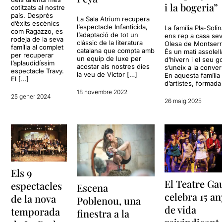
i la bogeria”
cotitzats al nostre
país. Després
La Sala Atrium recupera
d’èxits escènics
l’espectacle Infanticida,
La família Pla-Soli
com Ragazzo, es
l’adaptació de tot un
ens rep a casa se
rodeja de la seva
clàssic de la literatura
Olesa de Montserr
família al complet
catalana que compta amb
És un matí assolell
per recuperar
un equip de luxe per
d’hivern i el seu g
l’aplaudidíssim
acostar als nostres dies
s’uneix a la conver
espectacle Travy.
la veu de Víctor […]
En aquesta família
El […]
d’artistes, formada
18 novembre 2022
25 gener 2024
26 maig 2025
Els 9
El Teatre Ga
espectacles
Escena
celebra 15 an
de la nova
Poblenou, una
de vida
temporada
finestra a la