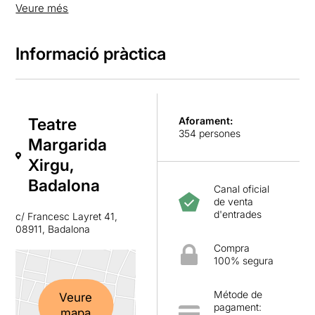
proximitat i calidesa amb el públic.
Veure més
Informació pràctica
Teatre
Aforament:
354 persones
Margarida
Xirgu,
Badalona
Canal oficial
de venta
d'entrades
c/ Francesc Layret 41,
08911, Badalona
Compra
100% segura
Métode de
Veure
pagament:
mapa