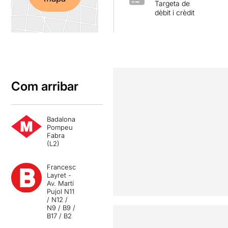
Targeta de
dèbit i crèdit
Com arribar
Badalona
Pompeu
Fabra
(L2)
Francesc
Layret -
Av. Martí
Pujol N11
/ N12 /
N9 / B9 /
B17 / B2