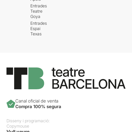
Entrades
Teatre
Goya
Entrades
Espai
Texas
Canal oficial de venta
Compra 100% segura
Disseny i programació:
Copymouse
Vull veure