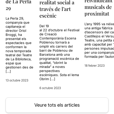
reivindicant 
de La Perla
realitat social a
musicals de
29
través de l’art
proximitat
escènic
La Perla 29,
companyia que
L’any 1995 va néix
Del 19
capitaneja el
una antiga fàbrica
al 22 d’octubre el Festival
director Oriol
d’ascensors del ca
de Creació
Broggi, ha
Castillejos el Vers
Contemporània Escena
presentat els
Teatre, una petita 
Poblenou tornarà a
espectacles que
amb capacitat per 
omplir els carrers del
conformen la
persones impulsa
barri de Poblenou de
nova temporada
per una companyi
Barcelona amb una
teatral del Teatre
formada per l’auto
programació escènica de
de La Biblioteca,
qualitat, “obrint la
espai que
18 febrer 2023
mirada” a noves
gestionen des de
perspectives
[…]
escèniques. Sota el lema
Obrim […]
13 octubre 2023
6 octubre 2023
Veure tots els articles