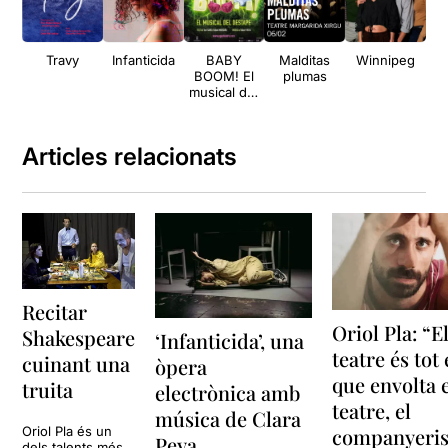
Travy
Infanticida
BABY
Malditas
Winnipeg
Cas
BOOM! El
plumas
.
musical del
pr
destape
va
del
Articles relacionats
Recitar
Oriol Pla: “E
Shakespeare
‘Infanticida’, una
teatre és tot 
cuinant una
òpera
que envolta 
truita
electrònica amb
teatre, el
música de Clara
Oriol Pla és un
companyeri
Peya
dels talents més