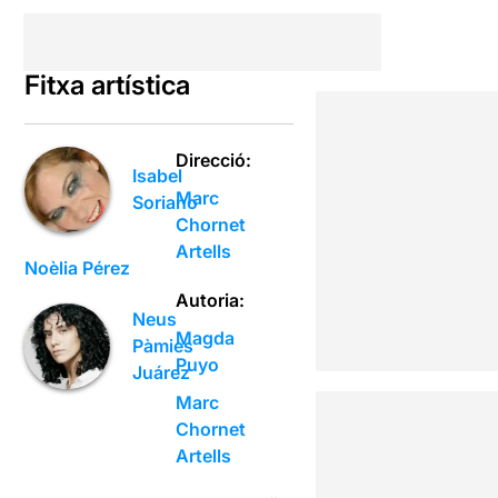
Fitxa artística
Direcció:
Isabel
Marc
Soriano
Chornet
Artells
Noèlia Pérez
Autoria:
Neus
Magda
Pàmies
Puyo
Juárez
Marc
Chornet
Artells