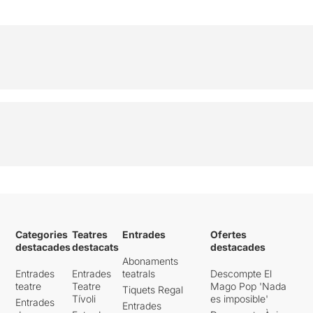
desenvolupament és pla i no
ens porta a cap conclusió
més enllà d’apel·lar a
sentiments generacionals
que, d’altra banda, són molt
valuosos i donen sentit a la
proposta. En qualsevol cas,
l’espectacle suscita un
ventall prou ample
d’emocions com per deixar
satisfet a l’espectador i
conté breus textos sobre la
moral i les normes de
conducta d’èpoques
passades francament
reveladors.
Categories
Teatres
Entrades
Ofertes
destacades
destacats
destacades
Abonaments
Entrades
Entrades
teatrals
Descompte El
teatre
Teatre
Mago Pop 'Nada
Tiquets Regal
Tívoli
es imposible'
Entrades
Entrades