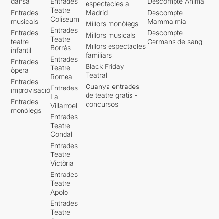
dansa
Entrades
Descompte Ànima
espectacles a
Teatre
Entrades
Madrid
Descompte
Coliseum
musicals
Mamma mia
Millors monòlegs
Entrades
Entrades
Descompte
Millors musicals
Teatre
teatre
Germans de sang
Millors espectacles
Borràs
infantil
familiars
Entrades
Entrades
Black Friday
Teatre
òpera
Teatral
Romea
Entrades
Guanya entrades
Entrades
improvisació
de teatre gratis -
La
Entrades
concursos
Villarroel
monòlegs
Entrades
Teatre
Condal
Entrades
Teatre
Victòria
Entrades
Teatre
Apolo
Entrades
Teatre