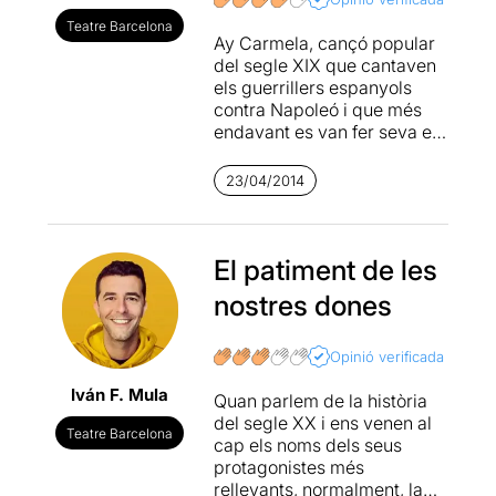
Teatre Barcelona
Ay Carmela, cançó popular
del segle XIX que cantaven
els guerrillers espanyols
contra Napoleó i que més
endavant es van fer seva els
brigadistes republicans de
la guerra (in) civil espanyola,
23/04/2014
Lilí Marlene cançó del soldat
alemany que enyorava a la
seva nòvia, i Te Recuerdo
Amanda de Víctor Jara
El patiment de les
massacrat pels sicaris del
nostres dones
sanguinari Pinochet. Però
n'hi ha més perquè les tres
intèrprets, molt ben dirigides
Opinió verificada
per Marc Chornet
Iván F. Mula
interpreten moltes més
Quan parlem de la història
tonades i les barregen amb
del segle XX i ens venen al
Teatre Barcelona
històries de dones, amb
cap els noms dels seus
moments mot divertits,
protagonistes més
altres dramàtics i alguns
rellevants, normalment, la