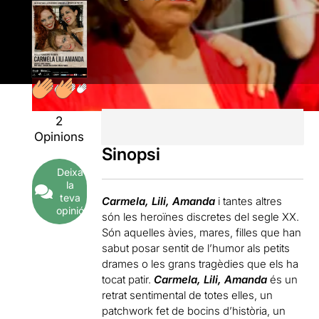
2
Opinions
Sinopsi
Deixa
la
teva
Carmela, Lili, Amanda
i tantes altres
opinió
són les heroïnes discretes del segle XX.
Són aquelles àvies, mares, filles que han
sabut posar sentit de l’humor als petits
drames o les grans tragèdies que els ha
tocat patir.
Carmela, Lili, Amanda
és un
retrat sentimental de totes elles, un
patchwork fet de bocins d’història, un