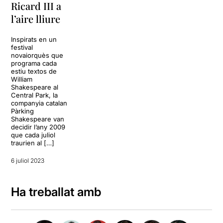
Ricard III a
l’aire lliure
Inspirats en un
festival
novaiorquès que
programa cada
estiu textos de
William
Shakespeare al
Central Park, la
companyia catalan
Pàrking
Shakespeare van
decidir l’any 2009
que cada juliol
traurien al […]
6 juliol 2023
Ha treballat amb