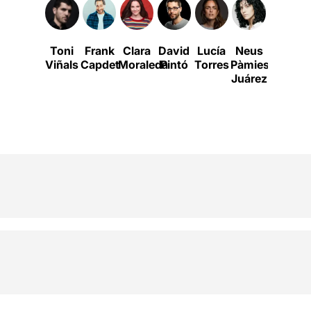
Toni
Frank
Clara
David
Lucía
Neus
Albert
Viñals
Capdet
Moraleda
Pintó
Torres
Pàmies
Mora
Juárez