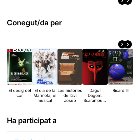
Conegut/da per
El desig del
El dia de la
Les històries
Dagoll
Ricard III
El
cor
Marmota, el
de l’avi
Dagom:
musical
Josep
Scaramouch
e
Ha participat a