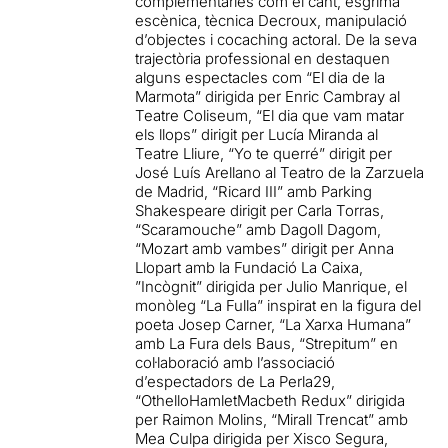
complementàries com el cant, esgrima
escènica, tècnica Decroux, manipulació
d’objectes i cocaching actoral. De la seva
trajectòria professional en destaquen
alguns espectacles com “El dia de la
Marmota” dirigida per Enric Cambray al
Teatre Coliseum, “El dia que vam matar
els llops” dirigit per Lucía Miranda al
Teatre Lliure, “Yo te querré” dirigit per
José Luís Arellano al Teatro de la Zarzuela
de Madrid, “Ricard III” amb Parking
Shakespeare dirigit per Carla Torras,
“Scaramouche” amb Dagoll Dagom,
“Mozart amb vambes” dirigit per Anna
Llopart amb la Fundació La Caixa,
”Incògnit” dirigida per Julio Manrique, el
monòleg “La Fulla” inspirat en la figura del
poeta Josep Carner, “La Xarxa Humana”
amb La Fura dels Baus, “Strepitum” en
col·laboració amb l’associació
d’espectadors de La Perla29,
“OthelloHamletMacbeth Redux” dirigida
per Raimon Molins, “Mirall Trencat” amb
Mea Culpa dirigida per Xisco Segura,