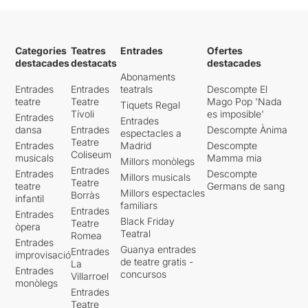
Categories
Teatres
Entrades
Ofertes
destacades
destacats
destacades
Abonaments
Entrades
Entrades
teatrals
Descompte El
teatre
Teatre
Mago Pop 'Nada
Tiquets Regal
Tívoli
es imposible'
Entrades
Entrades
dansa
Entrades
Descompte Ànima
espectacles a
Teatre
Entrades
Madrid
Descompte
Coliseum
musicals
Mamma mia
Millors monòlegs
Entrades
Entrades
Descompte
Millors musicals
Teatre
teatre
Germans de sang
Millors espectacles
Borràs
infantil
familiars
Entrades
Entrades
Black Friday
Teatre
òpera
Teatral
Romea
Entrades
Guanya entrades
Entrades
improvisació
de teatre gratis -
La
Entrades
concursos
Villarroel
monòlegs
Entrades
Teatre