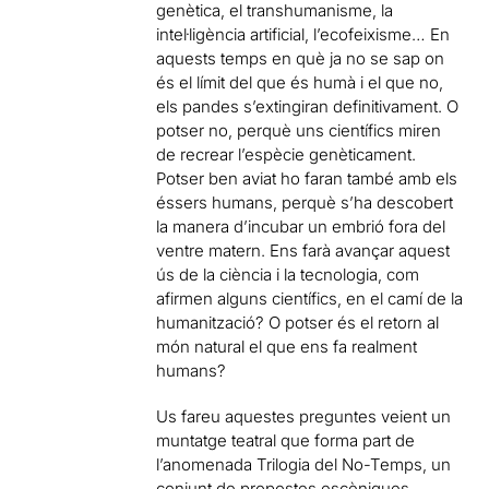
genètica, el transhumanisme, la
intel·ligència artificial, l’ecofeixisme… En
aquests temps en què ja no se sap on
és el límit del que és humà i el que no,
els pandes s’extingiran definitivament. O
potser no, perquè uns científics miren
de recrear l’espècie genèticament.
Potser ben aviat ho faran també amb els
éssers humans, perquè s’ha descobert
la manera d’incubar un embrió fora del
ventre matern. Ens farà avançar aquest
ús de la ciència i la tecnologia, com
afirmen alguns científics, en el camí de la
humanització? O potser és el retorn al
món natural el que ens fa realment
humans?
Us fareu aquestes preguntes veient un
muntatge teatral que forma part de
l’anomenada Trilogia del No-Temps, un
conjunt de propostes escèniques