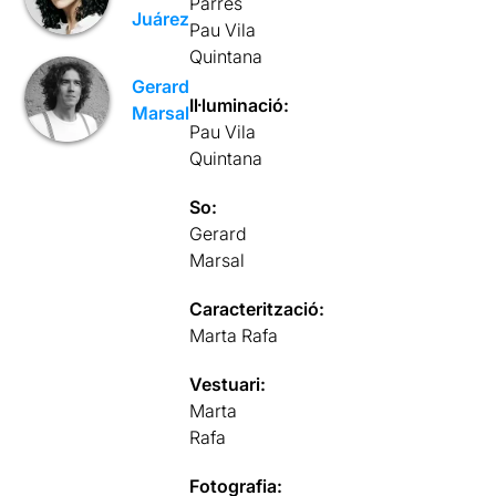
Parres
Juárez
Pau Vila
Quintana
Gerard
Il·luminació:
Marsal
Pau Vila
Quintana
So:
Gerard
Marsal
Caracterització:
Marta Rafa
Vestuari:
Marta
Rafa
Fotografia: