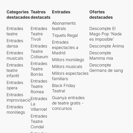
Categories
Teatres
Entrades
Ofertes
destacades
destacats
destacades
Abonaments
Entrades
Entrades
teatrals
Descompte El
teatre
Teatre
Mago Pop 'Nada
Tiquets Regal
Tívoli
es imposible'
Entrades
Entrades
dansa
Entrades
Descompte Ànima
espectacles a
Teatre
Entrades
Madrid
Descompte
Coliseum
musicals
Mamma mia
Millors monòlegs
Entrades
Entrades
Descompte
Millors musicals
Teatre
teatre
Germans de sang
Millors espectacles
Borràs
infantil
familiars
Entrades
Entrades
Black Friday
Teatre
òpera
Teatral
Romea
Entrades
Guanya entrades
Entrades
improvisació
de teatre gratis -
La
Entrades
concursos
Villarroel
monòlegs
Entrades
Teatre
Condal