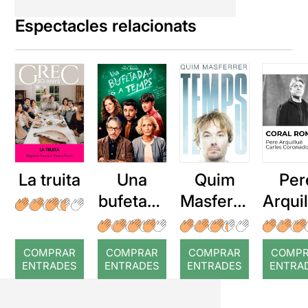
Espectacles relacionats
La truita
Una
Quim
Per
bufetada
Masferre
Arqui
a temps
r: Temps
: Cor
romp
COMPRAR
COMPRAR
COMPRAR
COMP
ENTRADES
ENTRADES
ENTRADES
ENTRA