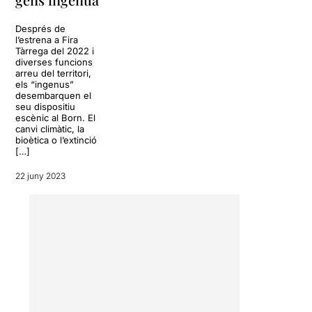
Després de
l’estrena a Fira
Tàrrega del 2022 i
diverses funcions
arreu del territori,
els “ingenus”
desembarquen el
seu dispositiu
escènic al Born. El
canvi climàtic, la
bioètica o l’extinció
[…]
22 juny 2023