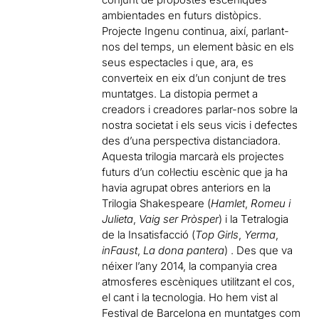
ambientades en futurs distòpics.
Projecte Ingenu continua, així, parlant-
nos del temps, un element bàsic en els
seus espectacles i que, ara, es
converteix en eix d’un conjunt de tres
muntatges. La distopia permet a
creadors i creadores parlar-nos sobre la
nostra societat i els seus vicis i defectes
des d’una perspectiva distanciadora.
Aquesta trilogia marcarà els projectes
futurs d’un col·lectiu escènic que ja ha
havia agrupat obres anteriors en la
Trilogia Shakespeare (
Hamlet
,
Romeu i
Julieta
,
Vaig ser Pròsper
) i la Tetralogia
de la Insatisfacció (
Top Girls
,
Yerma
,
inFaust
,
La dona pantera
) . Des que va
néixer l’any 2014, la companyia crea
atmosferes escèniques utilitzant el cos,
el cant i la tecnologia. Ho hem vist al
Festival de Barcelona en muntatges com