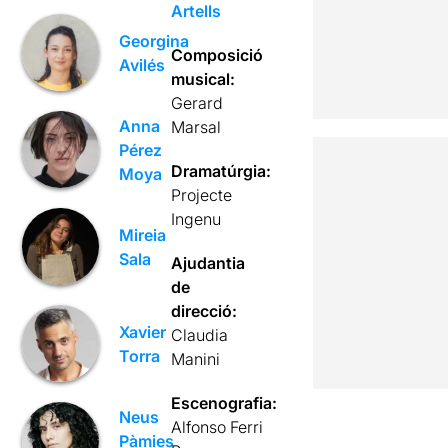
Artells
Georgina
Composició
Avilés
musical:
Gerard
Anna
Marsal
Pérez
Dramatúrgia:
Moya
Projecte
Ingenu
Mireia
Sala
Ajudantia
de
direcció:
Xavier
Claudia
Torra
Manini
Escenografia:
Neus
Alfonso Ferri
Pàmies