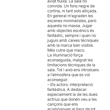
aviat fluixa. La sala no
sinó que enriqueix la història
convida. Un fons negre de
amb matisos inesperats.
cortina, ni tant sols alliçada.
Aquest joc de múltiples veus
En general m’agraden les
i papers afegeix una
escenes minimalistes, però
complexitat que, lluny de
aquesta no massa. Jugar
distreure, intensifica
amb objectes escènics és
l’impacte emocional de
fantàstic, sempre i quan no
l’obra.
juguis amb caixes tècniques
amb la marca ben visible.
La força de l’obra no només
Més cutre que maco.
es troba en les paraules de
La il·luminació força
Lorca, sinó també en la part
aconseguida, malgrat les
emocional que ens monstra
limitacions tècniques de la
tota la companyia. Els actors
sala. Tot i això ens introdueix
es mouen entre la poesia i la
a l’atmosfera que es vol
violència, transformant
aconseguir.
l’escenari en un espai ple de
– Els actors: interpretació
vida, desig i, finalment, mort.
fantàstica. A destacar
especialment la de les dues
La música i la llum afegeixen
actrius que donen veu a les
una capa de profunditat que
cançons que ens
atrapa a l’espectador al
acompanyen al llarg de tot