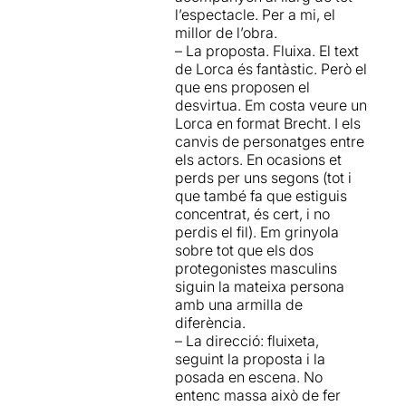
centre del drama. No és el
l’espectacle. Per a mi, el
primer cop que utilitzen per
millor de l’obra.
fer-nos endinsar en les
– La proposta. Fluixa. El text
diferents propostes de la
de Lorca és fantàstic. Però el
companyia. Però aquest cop
que ens proposen el
ha estat un punt molt a favor
desvirtua. Em costa veure un
per entrar-hi.
Lorca en format Brecht. I els
canvis de personatges entre
Aquesta nova versió
els actors. En ocasions et
de
Bodas de
perds per uns segons (tot i
Sangre
reafirma la capacitat
que també fa que estiguis
de Projecte Ingenu per a
concentrat, és cert, i no
reinterpretar clàssics amb
perdis el fil). Em grinyola
una mirada contemporània,
sobre tot que els dos
aportant-hi una sensibilitat
protegonistes masculins
marca de la casa.
siguin la mateixa persona
amb una armilla de
Podeu veure la resta de
la
diferència.
meva opinió a l'enllaç
– La direcció: fluixeta,
seguint la proposta i la
posada en escena. No
entenc massa això de fer