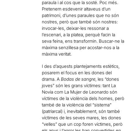
paraula i al cos que la sosté. Poc més.
Pretenem esdevenir altaveus d’un
patrimoni, d’unes paraules que no són
nostres, però que també són nostres:
invocar-les, deixar-les ressonar a
l’escenari, a la platea, perquè facin la
seva feina, ens transformin. Buscar-ne la
màxima senzillesa per acostar-nos a la
màxima veritat.
I des d’aquests plantejaments estètics,
posarem el focus en les dones del
drama. A
Bodas de sangre
, les “dones
joves” són les grans víctimes: tant La
Novia com La Mujer de Leonardo són
víctimes de la violència dels homes, però
també de la violència del “sistema”
(patriarcal) i, inevitablement, són també
víctimes de les seves mares, les dones
“velles” que un cop foren víctimes, però
els anys i l’agror les han convertides en