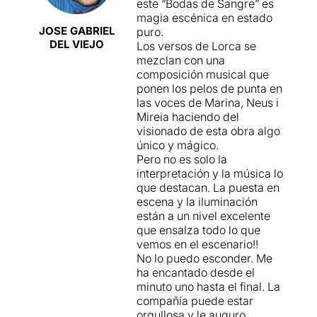
Bodas…
I aquest potser és
este “Bodas de Sangre” es
enfocament.
una de les altres grans fites
magia escénica en estado
de Projecte Ingenu, que allò
JOSE GABRIEL
puro.
Amb
Bodas de
que veiem sigui atemporal
DEL VIEJO
Los versos de Lorca se
Sangre
,
Projecte
sense necessitat de grans
mezclan con una
Ingenu
torna a explorar
escarafalls, amb austeritat i
composición musical que
l’univers de Lorca amb la
voluntat d'anar fins al final,
ponen los pelos de punta en
seva proposta
de copsar l'essencial del
las voces de Marina, Neus i
característica: una
llenguatge de
Lorca
, la
Mireia haciendo del
combinació de minimalisme
salmòdia dels versos, la
visionado de esta obra algo
escènic i una interpretació
sensualitat, la violència
único y mágico.
visceral. La tragèdia rural de
inherent a tot el que es
Pero no es solo la
Lorca, marcada per les
respira.
interpretación y la música lo
tensions entre passió i
que destacan. La puesta en
tradició, pren vida en una
Ritmes i rimes ancestrals,
escena y la iluminación
posada en escena austera,
ecos que reverberen des de
están a un nivel excelente
on els actors transmeten
fa cent anys i que encara
que ensalza todo lo que
amb intensitat els conflictes
avui ens esclaten a la cara.
vemos en el escenario!!
que creixen fins a un
No lo puedo esconder. Me
desenllaç inevitablement
Gran teatre a l’Akademia.
ha encantado desde el
tràgic.
minuto uno hasta el final. La
compañía puede estar
La posada en escena
orgullosa y le auguro
de
Bodas de Sangre
m’ha