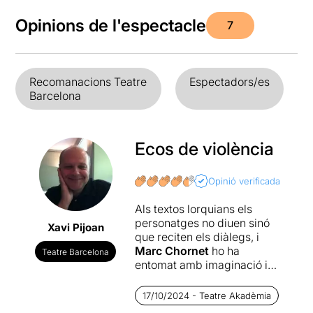
Opinions de l'espectacle
7
Recomanacions Teatre
Espectadors/es
Barcelona
Ecos de violència
Opinió verificada
Als textos lorquians els
personatges no diuen sinó
Xavi Pijoan
que reciten els diàlegs, i
Marc Chornet
ho ha
Teatre Barcelona
entomat amb imaginació i
perspicàcia per a muntar un
Bodas de sangre
que arriba
17/10/2024 - Teatre Akadèmia
a l'espectador com una