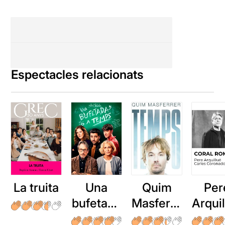
Espectacles relacionats
La truita
Una
Quim
Per
bufetada
Masferre
Arqui
a temps
r: Temps
: Cor