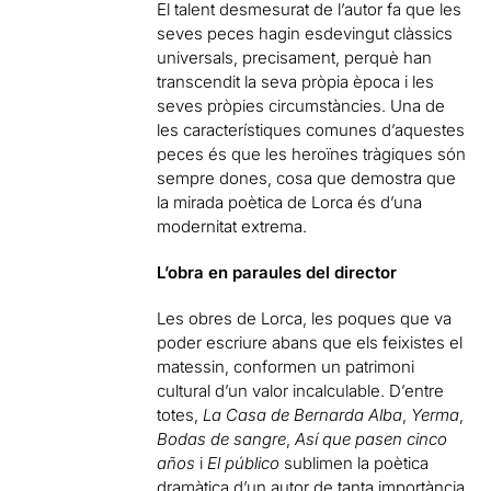
El talent desmesurat de l’autor fa que les
seves peces hagin esdevingut clàssics
universals, precisament, perquè han
transcendit la seva pròpia època i les
seves pròpies circumstàncies. Una de
les característiques comunes d’aquestes
peces és que les heroïnes tràgiques són
sempre dones, cosa que demostra que
la mirada poètica de Lorca és d’una
modernitat extrema.
L’obra en paraules del director
Les obres de Lorca, les poques que va
poder escriure abans que els feixistes el
matessin, conformen un patrimoni
cultural d’un valor incalculable. D’entre
totes,
La Casa de Bernarda Alba
,
Yerma
,
Bodas de sangre
,
Así que pasen cinco
años
i
El público
sublimen la poètica
dramàtica d’un autor de tanta importància