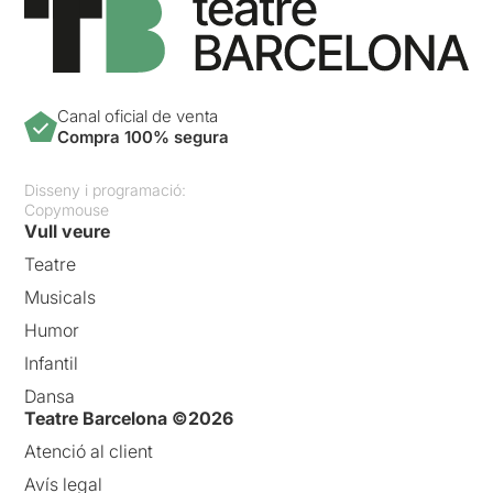
Canal oficial de venta
Compra 100% segura
Disseny i programació:
Copymouse
Vull veure
Teatre
Musicals
Humor
Infantil
Dansa
Teatre Barcelona ©2026
Atenció al client
Avís legal