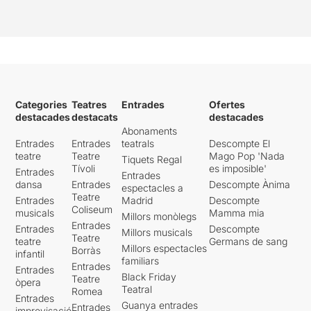
Categories
Teatres
Entrades
Ofertes
destacades
destacats
destacades
Abonaments
Entrades
Entrades
teatrals
Descompte El
teatre
Teatre
Mago Pop 'Nada
Tiquets Regal
Tívoli
es imposible'
Entrades
Entrades
dansa
Entrades
Descompte Ànima
espectacles a
Teatre
Entrades
Madrid
Descompte
Coliseum
musicals
Mamma mia
Millors monòlegs
Entrades
Entrades
Descompte
Millors musicals
Teatre
teatre
Germans de sang
Millors espectacles
Borràs
infantil
familiars
Entrades
Entrades
Black Friday
Teatre
òpera
Teatral
Romea
Entrades
Guanya entrades
Entrades
improvisació