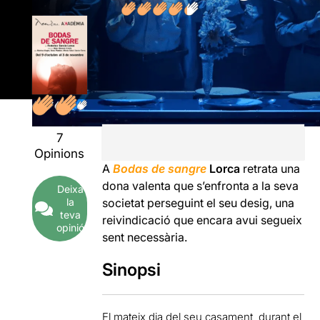
7
Opinions
A
Bodas de sangre
Lorca
retrata una
dona valenta que s’enfronta a la seva
Deixa
la
societat perseguint el seu desig, una
teva
reivindicació que encara avui segueix
opinió
sent necessària.
Sinopsi
El mateix dia del seu casament, durant el