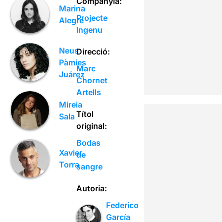
Companyia:
Marina
Projecte
Alegre
Ingenu
Neus
Direcció:
Pàmies
Marc
Juárez
Chornet
Artells
Mireia
Títol
Sala
original:
Bodas
Xavier
de
Torra
sangre
Autoria:
Federico
García