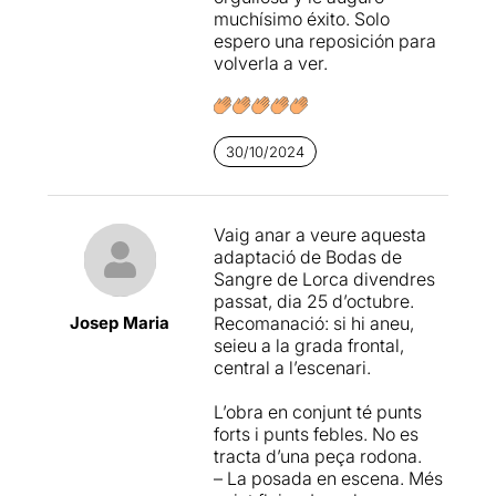
muchísimo éxito. Solo
deixat una profunda
espero una reposición para
empremta, tant pel seu
volverla a ver.
tractament innovador com
per l’energia que transmeten
els actors. Una de les coses
que més m’ha impactat ha
estat l’ús de les veus: quan
30/10/2024
un personatge parlava a tres
o quatre veus alhora, sentia
com si l’escena em
Vaig anar a veure aquesta
transportés a una dimensió
adaptació de Bodas de
més profunda, envoltant-me
Sangre de Lorca divendres
amb les emocions i tensions
passat, dia 25 d’octubre.
que traspassen el text de
Josep Maria
Recomanació: si hi aneu,
Lorca.
seieu a la grada frontal,
central a l’escenari.
També em va captivar la
capacitat d’un actor per
L’obra en conjunt té punts
interpretar diferents
forts i punts febles. No es
personatges en una mateixa
tracta d’una peça rodona.
escena, una demostració de
– La posada en escena. Més
talent que no només confon,