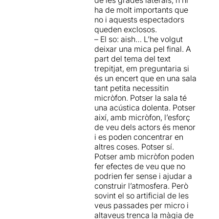
de les grades laterals, n’hi
ha de molt importants que
no i aquests espectadors
queden exclosos.
– El so: aish… L’he volgut
deixar una mica pel final. A
part del tema del text
trepitjat, em preguntaria si
és un encert que en una sala
tant petita necessitin
micròfon. Potser la sala té
una acústica dolenta. Potser
així, amb micròfon, l’esforç
de veu dels actors és menor
i es poden concentrar en
altres coses. Potser sí.
Potser amb micròfon poden
fer efectes de veu que no
podrien fer sense i ajudar a
construir l’atmosfera. Però
sovint el so artificial de les
veus passades per micro i
altaveus trenca la màgia de