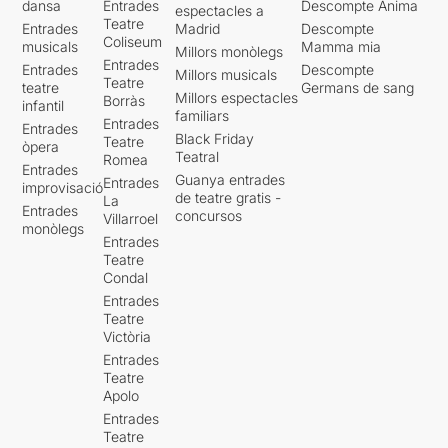
dansa
Entrades
Descompte Ànima
espectacles a
Teatre
Entrades
Madrid
Descompte
Coliseum
musicals
Mamma mia
Millors monòlegs
Entrades
Entrades
Descompte
Millors musicals
Teatre
teatre
Germans de sang
Millors espectacles
Borràs
infantil
familiars
Entrades
Entrades
Black Friday
Teatre
òpera
Teatral
Romea
Entrades
Guanya entrades
Entrades
improvisació
de teatre gratis -
La
Entrades
concursos
Villarroel
monòlegs
Entrades
Teatre
Condal
Entrades
Teatre
Victòria
Entrades
Teatre
Apolo
Entrades
Teatre