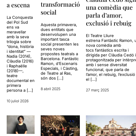
transformació
a escena
una comèdia que
social
parla d’amor,
La Conquesta
exclusió i rebuig
del Pol Sud
Aquesta primavera,
ens va
dues entitats que
meravellar
desenvolupen una
El Teatre Lliure
amb la seva
important tasca
estrena Fantàstic Ramon, 
trilogia sobre
social presenten les
nova comèdia amb
“dona, història
seves noves
tocs fantàstics escrita i
i identitat” —
propostes teatrals a
dirigida per Clàudia Cedó 
Nadia (2014),
Barcelona. Fantàstic
protagonitzada per intèrpr
Clàudia (2016)
Ramon, d’Escenaris
amb i sense diversitat
i Raphaëlle
Especials, i Càsting,
funcional, que parla de
(2018)—,
de Teatre al Ras,
l’amor, el rebuig, l’exclusió 
teatre
són dos […]
el […]
documental en
primera
8 abril 2025
persona a […]
27 març 2025
10 juliol 2026