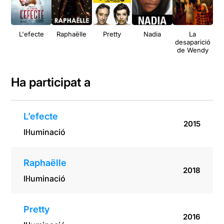
L'efecte
Raphaëlle
Pretty
Nadia
La
desaparició
de Wendy
Ha participat a
L’efecte
2015
Il·luminació
Raphaëlle
2018
Il·luminació
Pretty
2016