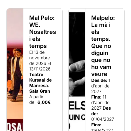
Mal Pelo:
Malpelo:
WE.
La mà i
Nosaltres
els
i els
temps.
temps
Que no
El 13 de
diguin
novembre
que no
de 2026
El
ho vam
13/11/2026
veure
Teatre
Kursaal de
Des de:
1
Manresa.
d'abril de
Sala Gran
2027
A partir
Fins:
11
de
6,00€
d'abril de
2027
Des
de:
01/04/2027
Fins:
11/04/2027