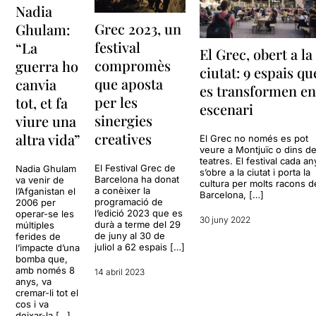
Nadia
Grec 2023, un
Ghulam:
festival
“La
El Grec, obert a la
compromès
guerra ho
ciutat: 9 espais qu
que aposta
canvia
es transformen e
per les
tot, et fa
escenari
sinergies
viure una
creatives
altra vida”
El Grec no només es pot
veure a Montjuïc o dins de
teatres. El festival cada an
El Festival Grec de
Nadia Ghulam
s’obre a la ciutat i porta la
Barcelona ha donat
va venir de
cultura per molts racons d
a conèixer la
l’Afganistan el
Barcelona, […]
programació de
2006 per
l’edició 2023 que es
operar-se les
30 juny 2022
durà a terme del 29
múltiples
de juny al 30 de
ferides de
juliol a 62 espais […]
l’impacte d’una
bomba que,
amb només 8
14 abril 2023
anys, va
cremar-li tot el
cos i va
deixar-la […]