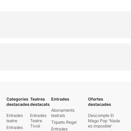
Categories
Teatres
Entrades
Ofertes
destacades
destacats
destacades
Abonaments
Entrades
Entrades
teatrals
Descompte El
teatre
Teatre
Mago Pop 'Nada
Tiquets Regal
Tívoli
es imposible'
Entrades
Entrades