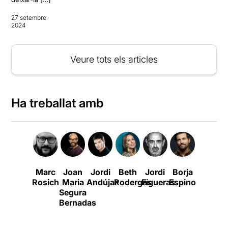
27 setembre
2024
Veure tots els articles
Ha treballat amb
Marc
Joan
Jordi
Beth
Jordi
Borja
Frances
Rosich
Maria
Andújar
Rodergas
Figueras
Espinosa
Ferrer
E
Segura
Bernadas