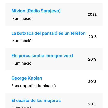
Mivion (Ràdio Sarajevo)
2022
Il·luminació
La butxaca del pantaló és un telèfon
2015
Il·luminació
Els porcs també mengen verd
2019
Il·luminació
George Kaplan
2013
Escenografia
Il·luminació
El cuarto de las mujeres
2013