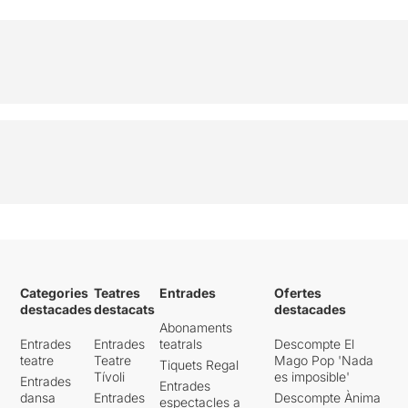
Categories
Teatres
Entrades
Ofertes
destacades
destacats
destacades
Abonaments
Entrades
Entrades
teatrals
Descompte El
teatre
Teatre
Mago Pop 'Nada
Tiquets Regal
Tívoli
es imposible'
Entrades
Entrades
dansa
Entrades
Descompte Ànima
espectacles a