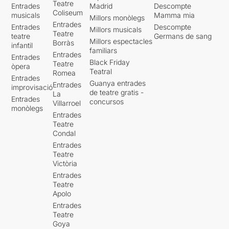
Teatre
Entrades
Madrid
Descompte
Coliseum
musicals
Mamma mia
Millors monòlegs
Entrades
Entrades
Descompte
Millors musicals
Teatre
teatre
Germans de sang
Millors espectacles
Borràs
infantil
familiars
Entrades
Entrades
Black Friday
Teatre
òpera
Teatral
Romea
Entrades
Guanya entrades
Entrades
improvisació
de teatre gratis -
La
Entrades
concursos
Villarroel
monòlegs
Entrades
Teatre
Condal
Entrades
Teatre
Victòria
Entrades
Teatre
Apolo
Entrades
Teatre
Goya