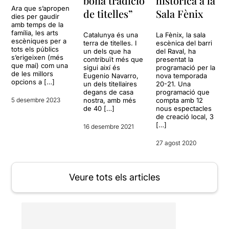
bona tradició
històrica a la
Ara que s’apropen
de titelles”
Sala Fènix
dies per gaudir
amb temps de la
família, les arts
Catalunya és una
La Fènix, la sala
escèniques per a
terra de titelles. I
escènica del barri
tots els públics
un dels que ha
del Raval, ha
s’erigeixen (més
contribuït més que
presentat la
que mai) com una
sigui així és
programació per la
de les millors
Eugenio Navarro,
nova temporada
opcions a […]
un dels titellaires
20-21. Una
degans de casa
programació que
5 desembre 2023
nostra, amb més
compta amb 12
de 40 […]
nous espectacles
de creació local, 3
[…]
16 desembre 2021
27 agost 2020
Veure tots els articles