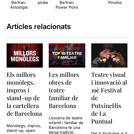
Bertran:
pirata
Bertran:
Pinotxo
Antologia
Power Point
m
Articles relacionats
Els millors
Les millors
Teatre visual
monòlegs,
obres de
i innovació al
impros i
teatre
19è Festival
stand-up de
familiar de
de
la cartellera
Barcelona
Putxinel·lis
de Barcelona
de La
L’escena de teatre
Puntual
infantil i familiar de
Monòlegs, impros,
Barcelona té una
stand-up, open
llarga tradició:
Del 4 d’octubre al 3