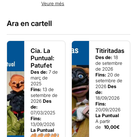
escenari per representar les seves
Veure més
històries, contes i obres de teatre per al
públic familiar. Un espai escènic íntim,
acollidor i ple de sorpreses per gaudir en
Ara en cartell
família.
La Puntual està al barri de La Ribera, al
costat del Born, el Parc de la Ciutadella i el
Museu de la Xocolata, en un barri on els
Cia. La
Titiritadas
titelles ja representaven els seus
Puntual:
Des de:
18
espectacles a les cafeteries a finals del s.
de setembre
XIX.
Patufet
de 2026
Des de:
7 de
Fins:
20 de
El nom de “La Puntual” el devem a
març de
setembre de
Santiago Rusiñol, emblemàtic artista del
2025
2026
Des
modernisme català. Ell va escriure la
Fins:
13 de
de:
coneguda obra de teatre
“L’Auca del
setembre de
18/09/2026
Senyor Esteve”
, l’acció de la qual es
2026
Des
Fins:
desenvolupa en una casa de vetesifils del
de:
20/09/2026
barri de la Ribera anomenada La Puntual.
07/03/2025
La Puntual
Fins:
A partir
13/09/2026
de
10,00€
La Puntual