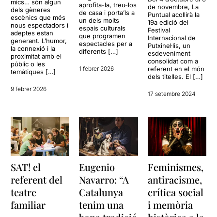
mics… són algun
aprofita-la, treu-los
de novembre, La
dels gèneres
de casa i porta’ls a
Puntual acollirà la
escènics que més
un dels molts
19a edició del
nous espectadors i
espais culturals
Festival
adeptes estan
que programen
Internacional de
generant. L’humor,
espectacles per a
Putxinel·lis, un
la connexió i la
diferents […]
esdeveniment
proximitat amb el
consolidat com a
públic o les
1 febrer 2026
referent en el món
temàtiques […]
dels titelles. El […]
9 febrer 2026
17 setembre 2024
SAT! el
Eugenio
Feminismes,
referent del
Navarro: “A
antiracisme,
teatre
Catalunya
crítica social
familiar
tenim una
i memòria