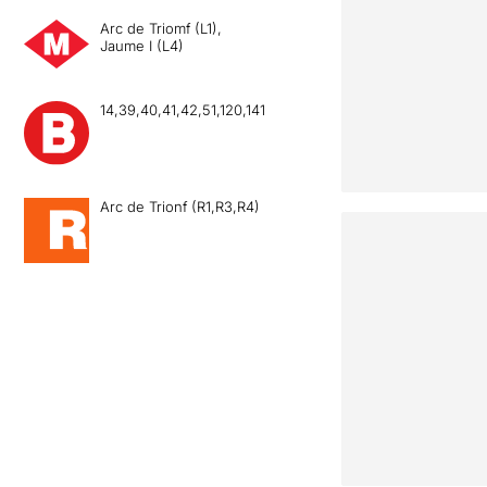
Arc de Triomf (L1),
Jaume I (L4)
14,39,40,41,42,51,120,141
Arc de Trionf (R1,R3,R4)