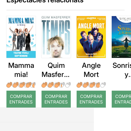
Mamma
Quim
Angle
Sonri
mia!
Masferre
Mort
y
r: Temps
lágri
COMPRAR
COMPRAR
COMPRAR
COMP
ENTRADES
ENTRADES
ENTRADES
ENTRA