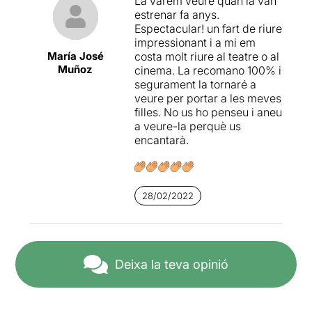
La vàrem veure quan la van
estrenar fa anys.
Espectacular! un fart de riure
impressionant i a mi em
María José
costa molt riure al teatre o al
Muñoz
cinema. La recomano 100% i
segurament la tornaré a
veure per portar a les meves
filles. No us ho penseu i aneu
a veure-la perquè us
encantarà.
28/02/2022
Deixa la teva opinió