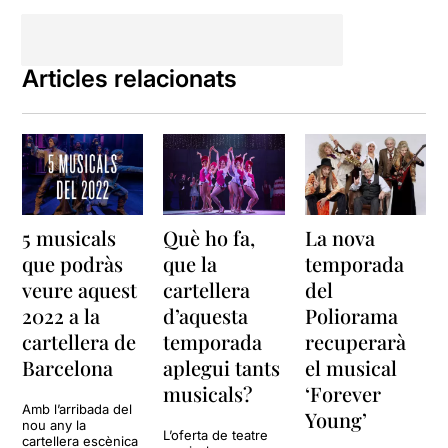
Articles relacionats
5 musicals
Què ho fa,
La nova
que podràs
que la
temporada
veure aquest
cartellera
del
2022 a la
d’aquesta
Poliorama
cartellera de
temporada
recuperarà
Barcelona
aplegui tants
el musical
musicals?
‘Forever
Amb l’arribada del
Young’
nou any la
L’oferta de teatre
cartellera escènica