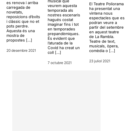
musical que
es renova i arriba
El Teatre Poliorama
veurem aquesta
carregada de
ha presentat una
temporada als
novetats,
vintena nous
nostres escenaris
reposicions d’èxits
espectacles que es
hagués costat
i clàssic que no et
podran veure a
imaginar fins i tot
pots perdre.
partir del setembre
en temporades
Aquesta és una
en aquest teatre
prepandèmiques.
mostra de
de La Rambla.
És evident que
propostes […]
Teatre de text,
l’aturada de la
musicals, òpera,
Covid ha creat un
20 desembre 2021
comèdia o […]
coll […]
23 juliol 2021
7 octubre 2021