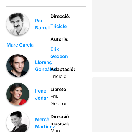
Direcció:
Rai
Tricicle
Borrell
Autoria:
Marc Garcia
Erik
Gedeon
Llorenç
González
Adaptació:
Tricicle
Libreto:
Irene
Erik
Jódar
Gedeon
Direcció
Mercè
musical:
Martínez
Marc