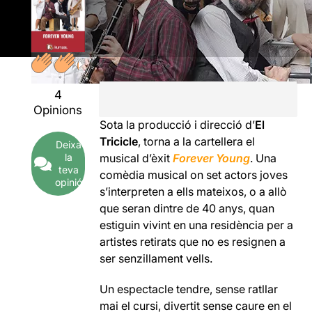
4
Opinions
Sota la producció i direcció d’
El
Tricicle
, torna a la cartellera el
Deixa
la
musical d’èxit
Forever Young
. Una
teva
comèdia musical on set actors joves
opinió
s’interpreten a ells mateixos, o a allò
que seran dintre de 40 anys, quan
estiguin vivint en una residència per a
artistes retirats que no es resignen a
ser senzillament vells.
Un espectacle tendre, sense ratllar
mai el cursi, divertit sense caure en el