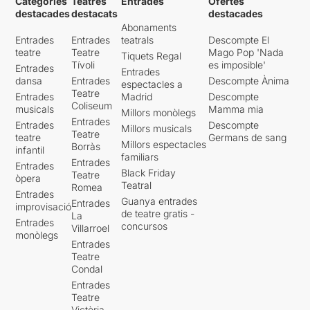
Categories
Teatres
Entrades
Ofertes
destacades
destacats
destacades
Abonaments
Entrades
Entrades
teatrals
Descompte El
teatre
Teatre
Mago Pop 'Nada
Tiquets Regal
Tívoli
es imposible'
Entrades
Entrades
dansa
Entrades
Descompte Ànima
espectacles a
Teatre
Entrades
Madrid
Descompte
Coliseum
musicals
Mamma mia
Millors monòlegs
Entrades
Entrades
Descompte
Millors musicals
Teatre
teatre
Germans de sang
Millors espectacles
Borràs
infantil
familiars
Entrades
Entrades
Black Friday
Teatre
òpera
Teatral
Romea
Entrades
Guanya entrades
Entrades
improvisació
de teatre gratis -
La
Entrades
concursos
Villarroel
monòlegs
Entrades
Teatre
Condal
Entrades
Teatre
Victòria