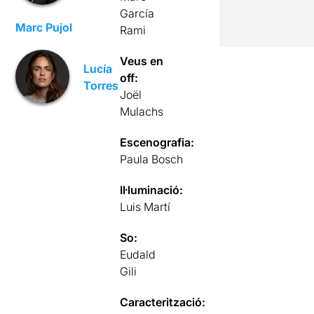
García
Marc Pujol
Rami
Veus en
Lucía
off:
Torres
Joël
Mulachs
Escenografia:
Paula Bosch
Il·luminació:
Luis Martí
So:
Eudald
Gili
Caracterització: