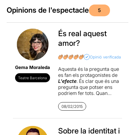
Opinions de l'espectacle
5
És real aquest
amor?
Opinió verificada
Gema Moraleda
Aquesta és la pregunta que
es fan els protagonistes de
Teatre Barcelona
L'efecte
. És clar que és una
pregunta que potser ens
podriem fer tots. Quan
parlem del nostre cervell,
què és real i què és pura
08/02/2015
química?
Lucy Prebble
ens
regala un text intel·ligent i
ben tramat on no només
trobem una màgica i tendra
Sobre la identitat i