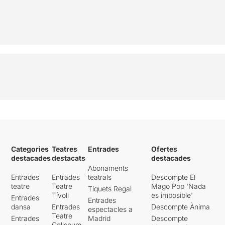
Categories
Teatres
Entrades
Ofertes
destacades
destacats
destacades
Abonaments
Entrades
Entrades
teatrals
Descompte El
teatre
Teatre
Mago Pop 'Nada
Tiquets Regal
Tívoli
es imposible'
Entrades
Entrades
dansa
Entrades
Descompte Ànima
espectacles a
Teatre
Entrades
Madrid
Descompte
Coliseum