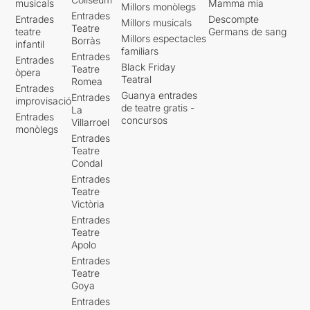
musicals
Mamma mia
Millors monòlegs
Entrades
Entrades
Descompte
Millors musicals
Teatre
teatre
Germans de sang
Millors espectacles
Borràs
infantil
familiars
Entrades
Entrades
Black Friday
Teatre
òpera
Teatral
Romea
Entrades
Guanya entrades
Entrades
improvisació
de teatre gratis -
La
Entrades
concursos
Villarroel
monòlegs
Entrades
Teatre
Condal
Entrades
Teatre
Victòria
Entrades
Teatre
Apolo
Entrades
Teatre
Goya
Entrades