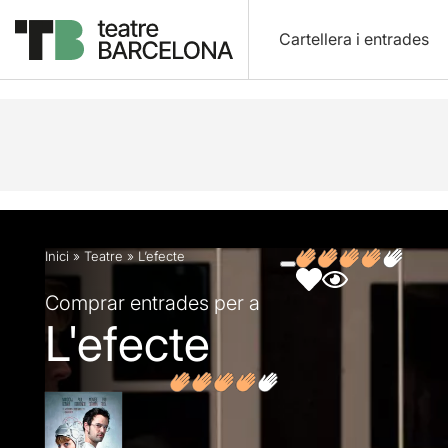
Cartellera i entrades
Descripció
Fitxa artística
Fotos i vídeos
Opin
Inici
»
Teatre
»
L’efecte
Comprar entrades per a
L'efecte