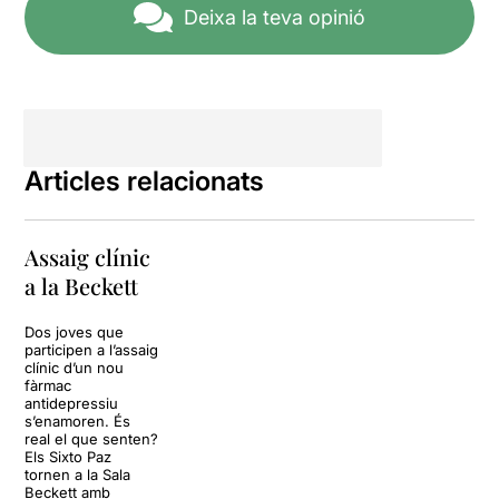
de l’actual medicina en el
Deixa la teva opinió
comportament físic i
psicològic de les persones;
cada vegada més, prenem
medicaments dels que no
tenim la seguretat de què
han estat prou assajats i fem
de conillet d’índies, sense
Articles relacionats
ser conscients. En aquest
cas, agreujat pel fet que es
“compra” als “conillets
Assaig clínic
humans” per aconseguir
rèdits econòmics de forma
a la Beckett
ràpida i poc ètica.
Dos joves que
La meva crónica aqui.
participen a l’assaig
clínic d’un nou
fàrmac
antidepressiu
s’enamoren. És
real el que senten?
Els Sixto Paz
tornen a la Sala
Beckett amb