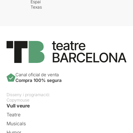
Espai
Texas
Canal oficial de venta
Compra 100% segura
Disseny i programació:
Copymouse
Vull veure
Teatre
Musicals
Humor