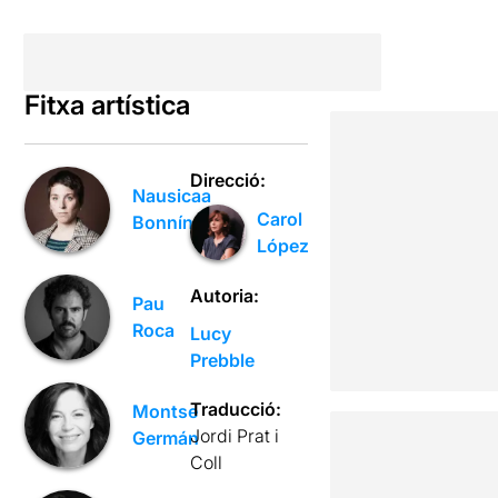
Fitxa artística
Direcció:
Nausicaa
Carol
Bonnín
López
Autoria:
Pau
Roca
Lucy
Prebble
Traducció:
Montse
Jordi Prat i
Germán
Coll