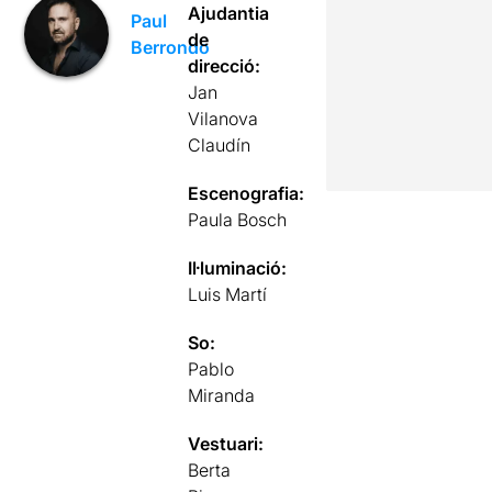
Ajudantia
Paul
de
Berrondo
direcció:
Jan
Vilanova
Claudín
Escenografia:
Paula Bosch
Il·luminació:
Luis Martí
So:
Pablo
Miranda
Vestuari:
Berta