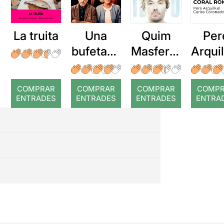
La truita
Una
Quim
Per
bufetada
Masferre
Arqui
a temps
r: Temps
: Cor
romp
COMPRAR
COMPRAR
COMPRAR
COMP
ENTRADES
ENTRADES
ENTRADES
ENTRA