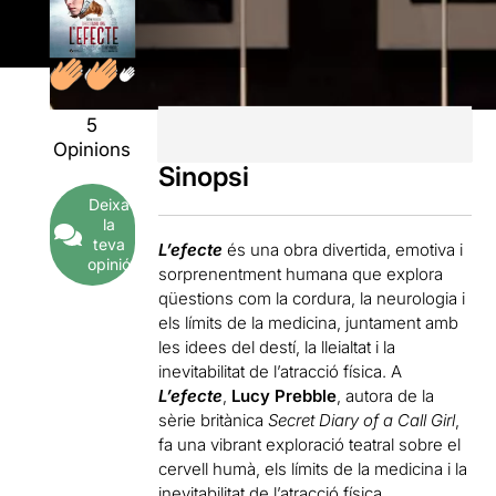
5
Opinions
Sinopsi
Deixa
la
teva
L’efecte
és una obra divertida, emotiva i
opinió
sorprenentment humana que explora
qüestions com la cordura, la neurologia i
els límits de la medicina, juntament amb
les idees del destí, la lleialtat i la
inevitabilitat de l’atracció física. A
L’efecte
,
Lucy Prebble
, autora de la
sèrie britànica
Secret Diary of a Call Girl
,
fa una vibrant exploració teatral sobre el
cervell humà, els límits de la medicina i la
inevitabilitat de l’atracció física.