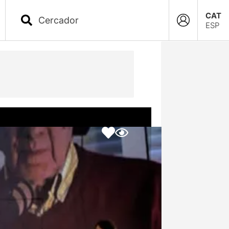
CAT
ESP