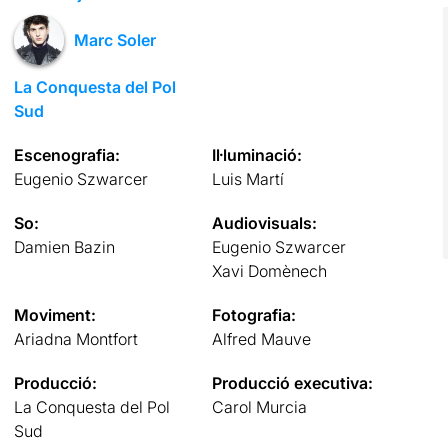
Marc Soler
La Conquesta del Pol
Sud
Escenografia:
Il·luminació:
Eugenio Szwarcer
Luis Martí
So:
Audiovisuals:
Damien Bazin
Eugenio Szwarcer
Xavi Domènech
Moviment:
Fotografia:
Ariadna Montfort
Alfred Mauve
Producció:
Producció executiva:
La Conquesta del Pol
Carol Murcia
Sud