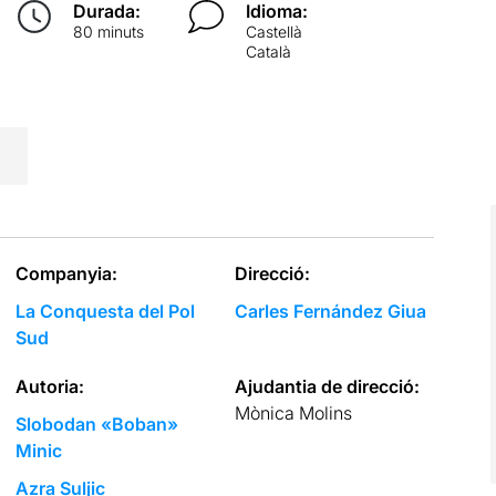
Durada:
Idioma:
80 minuts
Castellà
Català
Companyia:
Direcció:
La Conquesta del Pol
Carles Fernández Giua
Sud
Autoria:
Ajudantia de direcció:
Mònica Molins
Slobodan «Boban»
Minic
Azra Suljic