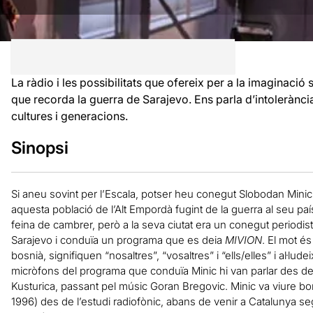
La ràdio i les possibilitats que ofereix per a la imaginaci
que recorda la guerra de Sarajevo. Ens parla d’intolerànci
cultures i generacions.
Sinopsi
Si aneu sovint per l’Escala, potser heu conegut Slobodan Minic,
aquesta població de l’Alt Empordà fugint de la guerra al seu país 
feina de cambrer, però a la seva ciutat era un conegut periodista
Sarajevo i conduïa un programa que es deia
MIVION
. El mot é
bosnià, signifiquen “nosaltres”, “vosaltres” i “ells/elles” i al·ludeix
micròfons del programa que conduïa Minic hi van parlar des del 
Kusturica, passant pel músic Goran Bregovic. Minic va viure bon
1996) des de l’estudi radiofònic, abans de venir a Catalunya segu