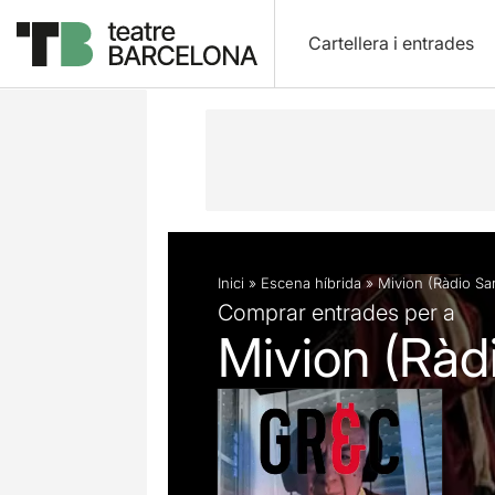
Cartellera i entrades
Descripció
Fitxa artística
Articles
Inici
»
Escena híbrida
»
Mivion (Ràdio Sa
Comprar entrades per a
Mivion (Ràd