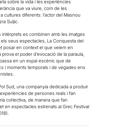
la sobre la vida i les experiències
tolerància que va viure, com de les
a cultures diferents: l’actor del Masnou
ra Suljic.
es intèrprets es combinen amb les imatges
n els seus espectacles, La Conquesta del
et posar en context el que veiem en
 prova el poder d’evocació de la paraula,
t passa en un espai escènic que de
cs i moments temporals i de vegades ens
nistes.
Pol Sud, una companyia dedicada a produir
xperiències de persones reals i fan
ria col·lectiva, de manera que fan
 fet en espectacles estrenats al Grec Festival
18).