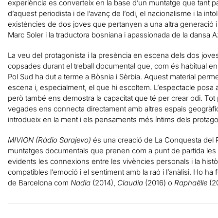
experiència es converteix en la base d’un muntatge que tant par
d’aquest periodista i de l’avanç de l’odi, el nacionalisme i la in
existències de dos joves que pertanyen a una altra generació i 
Marc Soler i la traductora bosniana i apassionada de la dansa Az
La veu del protagonista i la presència en escena dels dos jov
copsades durant el treball documental que, com és habitual e
Pol Sud ha dut a terme a Bòsnia i Sèrbia. Aquest material perm
escena i, especialment, el que hi escoltem. L’espectacle posa a
però també ens demostra la capacitat que té per crear odi. To
vegades ens connecta directament amb altres espais geogràfi
introdueix en la ment i els pensaments més íntims dels protago
MIVION (Ràdio Sarajevo)
és una creació de La Conquesta del 
muntatges documentals que prenen com a punt de partida les e
evidents les connexions entre les vivències personals i la histò
compatibles l’emoció i el sentiment amb la raó i l’anàlisi. Ho ha
de Barcelona com
Nadia
(2014),
Claudia
(2016) o
Raphaëlle
(20