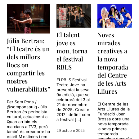
El talent
Noves
Júlia Bertran:
jove es
mirades
“El teatre és un
mou, torna
creatives a
dels millors
el festival
la nova
llocs on
RBLS
temporada
compartir les
del Centre
nostres
El RBLS Festival
de les Arts
Teatre Jove ha
vulnerabilitats”
Lliures
presentat la seva
9a edició, que se
celebrarà del 3 al
Per Sem Pons /
El Centre de les
21 de novembre
@semponspuig Júlia
Arts Lliures de la
de 2025. Creat el
Bertran és periodista
Fundació Joan
2017 i definit com
cultural, actualment a
Brossa obre una
a festival […]
Quan arribin els
nova temporada,
marcians a TV3, però
la seva primera
29 octubre 2025
també és creadora: ha
temporada
escrit M’estimes i em
completa després