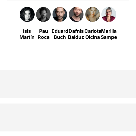
Isis
Pau
Eduard
Dafnis
Carlota
Marilia
Jordi
Martín
Roca
Buch
Balduz
Olcina
Samper
Prat i
Coll