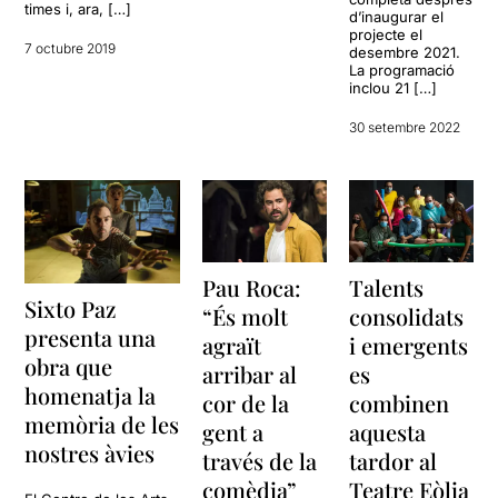
times i, ara, […]
d’inaugurar el
projecte el
7 octubre 2019
desembre 2021.
La programació
inclou 21 […]
30 setembre 2022
Pau Roca:
Talents
Sixto Paz
“És molt
consolidats
presenta una
agraït
i emergents
obra que
arribar al
es
homenatja la
cor de la
combinen
memòria de les
gent a
aquesta
nostres àvies
través de la
tardor al
comèdia”
Teatre Eòlia