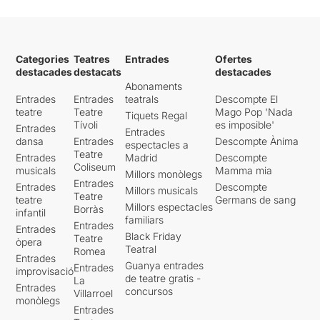
Categories
Teatres
Entrades
Ofertes
destacades
destacats
destacades
Abonaments
Entrades
Entrades
teatrals
Descompte El
teatre
Teatre
Mago Pop 'Nada
Tiquets Regal
Tívoli
es imposible'
Entrades
Entrades
dansa
Entrades
Descompte Ànima
espectacles a
Teatre
Entrades
Madrid
Descompte
Coliseum
musicals
Mamma mia
Millors monòlegs
Entrades
Entrades
Descompte
Millors musicals
Teatre
teatre
Germans de sang
Millors espectacles
Borràs
infantil
familiars
Entrades
Entrades
Black Friday
Teatre
òpera
Teatral
Romea
Entrades
Guanya entrades
Entrades
improvisació
de teatre gratis -
La
Entrades
concursos
Villarroel
monòlegs
Entrades