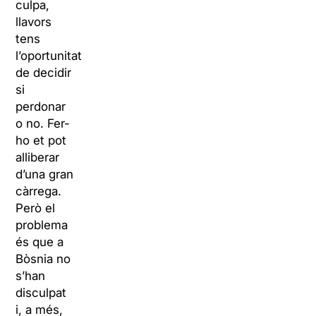
culpa,
llavors
tens
l’oportunitat
de decidir
si
perdonar
o no. Fer-
ho et pot
alliberar
d’una gran
càrrega.
Però el
problema
és que a
Bòsnia no
s’han
disculpat
i, a més,