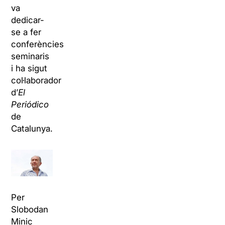
va
dedicar-
se a fer
conferències,
seminaris
i ha sigut
col·laborador
d’
El
Periódico
de
Catalunya.
Per
Slobodan
Minic