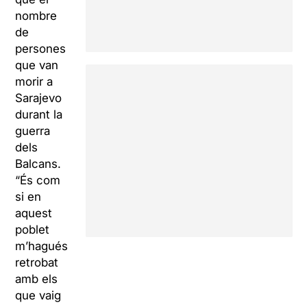
nombre
de
persones
que van
morir a
Sarajevo
durant la
guerra
dels
Balcans.
“És com
si en
aquest
poblet
m’hagués
retrobat
amb els
que vaig