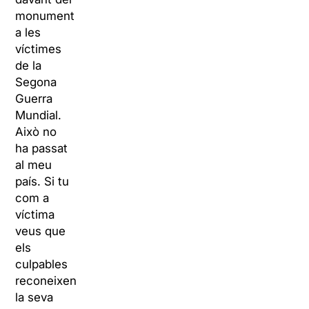
monument
a les
víctimes
de la
Segona
Guerra
Mundial.
Això no
ha passat
al meu
país. Si tu
com a
víctima
veus que
els
culpables
reconeixen
la seva