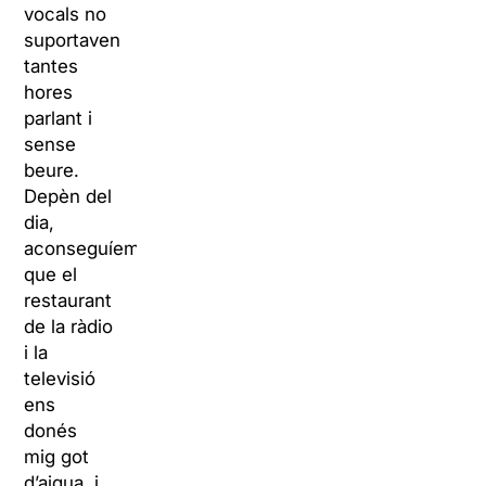
vocals no
suportaven
tantes
hores
parlant i
sense
beure.
Depèn del
dia,
aconseguíem
que el
restaurant
de la ràdio
i la
televisió
ens
donés
mig got
d’aigua, i