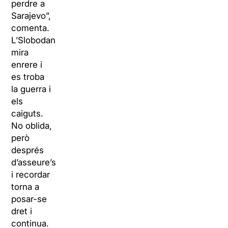
perdre a
Sarajevo”,
comenta.
L’Slobodan
mira
enrere i
es troba
la guerra i
els
caiguts.
No oblida,
però
després
d’asseure’s
i recordar
torna a
posar-se
dret i
continua.