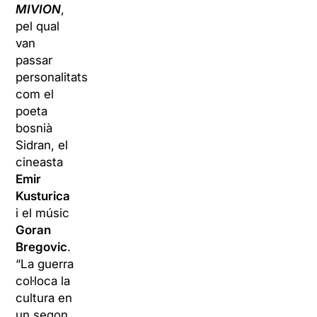
MIVION
,
pel qual
van
passar
personalitats
com el
poeta
bosnià
Sidran, el
cineasta
Emir
Kusturica
i el músic
Goran
Bregovic
.
“La guerra
col·loca la
cultura en
un segon