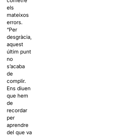
cometre
els
mateixos
errors.
“Per
desgràcia,
aquest
últim punt
no
s’acaba
de
complir.
Ens diuen
que hem
de
recordar
per
aprendre
del que va