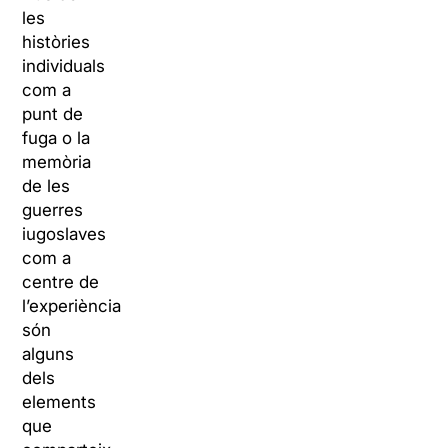
les
històries
individuals
com a
punt de
fuga o la
memòria
de les
guerres
iugoslaves
com a
centre de
l’experiència
són
alguns
dels
elements
que