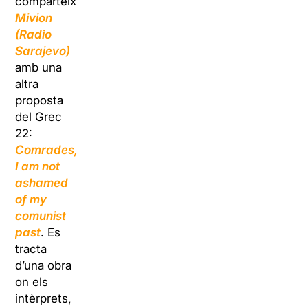
comparteix
Mivion
(Radio
Sarajevo)
amb una
altra
proposta
del Grec
22:
Comrades,
I am not
ashamed
of my
comunist
past
. Es
tracta
d’una obra
on els
intèrprets,