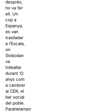
després,
ho va fer
ell. Un
cop a
Espanya,
es van
traslladar
a l’Escala,
on
Slobodan
va
treballar
durant 12
anys com
a cambrer
al CER, el
bar social
del poble.
Paral·lelament,