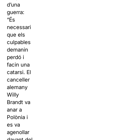
d’una
guerra:
“És
necessari
que els
culpables
demanin
perdó i
facin una
catarsi. El
canceller
alemany
Willy
Brandt va
anar a
Polònia i
es va
agenollar
davant del