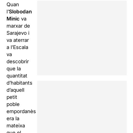
Quan
l’
Slobodan
Minic
va
marxar de
Sarajevo i
va aterrar
a l’Escala
va
descobrir
que la
quantitat
d’habitants
d’aquell
petit
poble
empordanès
era la
mateixa
que el