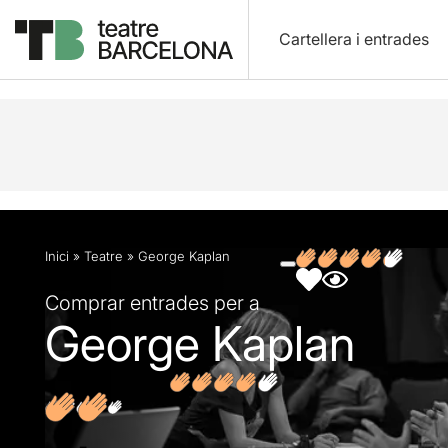
Cartellera i entrades
Descripció
Fitxa artística
Fotos i vídeos
Opin
Inici
»
Teatre
»
George Kaplan
Comprar entrades per a
George Kaplan