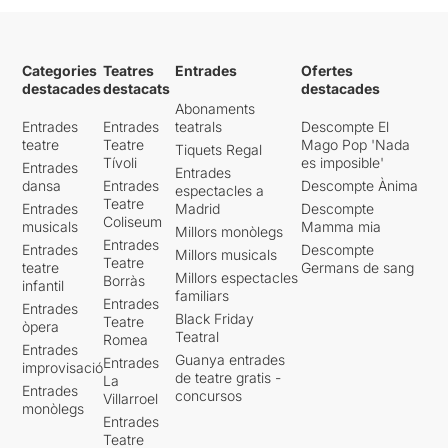
ocasions, aquesta alenteix
l'acció inicial de cada
escena, ja que ha de posar
les bases de la nova situació
Categories
Teatres
Entrades
Ofertes
tenint present els punts en
destacades
destacats
destacades
comú amb la resta. Tot i
Abonaments
això, aquest és un punt que
Entrades
Entrades
teatrals
Descompte El
no enfosqueix en absolut
teatre
Teatre
Mago Pop 'Nada
Tiquets Regal
l'encert d'aquesta obra, que
Tívoli
es imposible'
Entrades
Entrades
a més guanya punts quan
dansa
Entrades
Descompte Ànima
espectacles a
reflexionem sobre ella
Teatre
Entrades
Madrid
Descompte
després d'uns dies, moment
Coliseum
musicals
Mamma mia
Millors monòlegs
en que acabem d'apreciar la
Entrades
Entrades
Descompte
Millors musicals
complexitat d'allò que hem
Teatre
teatre
Germans de sang
Millors espectacles
presenciat i que en un
Borràs
infantil
familiars
principi podia semblar més
Entrades
Entrades
Black Friday
simple.
Teatre
òpera
Teatral
Romea
Entrades
Guanya entrades
Així doncs, realment hi ha
Entrades
improvisació
de teatre gratis -
molta diferència entre com
La
Entrades
concursos
Villarroel
es relacionen un grup
monòlegs
antisistema, el món de
Entrades
Teatre
Hollywood i una