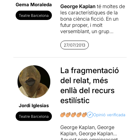
Gema Moraleda
George Kaplan
té moltes de
les característiques de la
Teatre Barcelona
bona ciència ficció. En un
futur proper, i molt
versemblant, un grup
d'activistes intentaran iniciar
una revolució global sense
27/07/2013
sortir de casa. El seu
objectiu és que
George
Kaplan
, un pseudònim
col·lectiu que denuncia
La fragmentació
l'individualisme i el
del relat, més
personalisme de la societat
actual, esdevingui un
enllà del recurs
fenòmen en els cinc
estilístic
continents. Una revolució
Jordi Iglesias
sense origen ni cap que
haurà de sortir endavant per
Opinió verificada
Teatre Barcelona
sí mateixa. Però, què passa
quan l'enemic és igual
George Kaplan, George
d'invisible?
Fréderic
Kaplan, George Kaplan...
Sonntag
ens regala un text
Aquest nom omnipresent