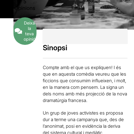
5
Opinions
Deixa
la
teva
opinió
Sinopsi
Compte amb el que us expliquen! I és
que en aquesta comèdia veureu que les
ficcions que consumim influeixen, i molt,
en la manera com pensem. La signa un
dels noms amb més projecció de la nova
dramatúrgia francesa.
Un grup de joves activistes es proposa
dur a terme una campanya que, des de
l’anonimat, posi en evidència la deriva
del sistema cultural i mediàtic