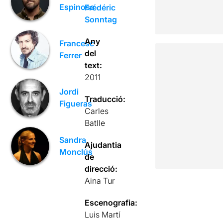
Espinosa
Frédéric
Sonntag
Any
Francesc
del
Ferrer
text:
2011
Jordi
Traducció:
Figueras
Carles
Batlle
Sandra
Ajudantia
Monclús
de
direcció:
Aina Tur
Escenografia:
Luis Martí