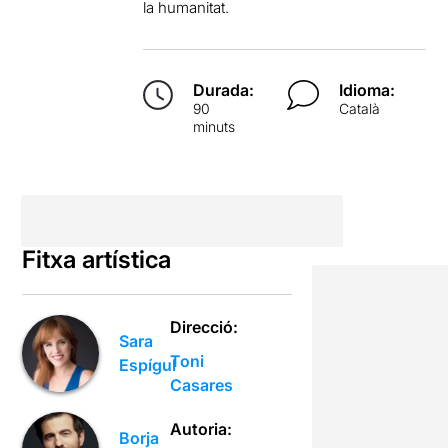
la humanitat.
Durada:
Idioma:
90
Català
minuts
Fitxa artística
Direcció:
Sara
Toni
Espígul
Casares
Autoria:
Borja