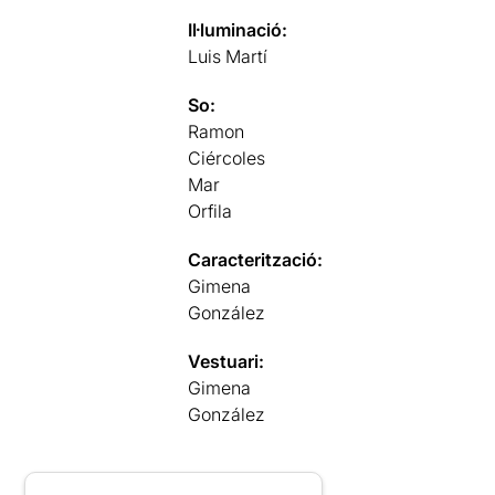
Il·luminació:
Luis Martí
So:
Ramon
Ciércoles
Mar
Orfila
Caracterització:
Gimena
González
Vestuari:
Gimena
González