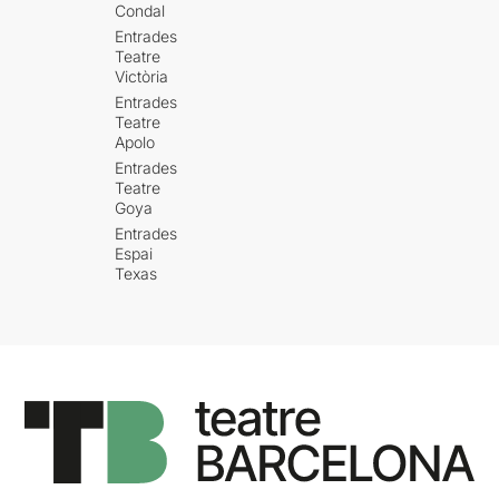
Condal
organització d'espionatge
secret? Qui s'amaga al
Entrades
Teatre
darrera de George Kaplan?
Victòria
Sens dubte, es tracta de
Entrades
molt més que un simple
Teatre
personatge de ficció.
Apolo
Entrades
Teatre
Goya
Entrades
Espai
Texas