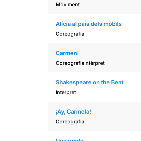
Moviment
Alícia al país dels mòbils
Coreografia
Carmen!
Coreografia
Intèrpret
Shakespeare on the Beat
Intèrpret
¡Ay, Carmela!
Coreografia
Una ronda