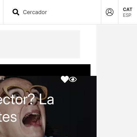
CAT
ESP
tes
ector? La
tes