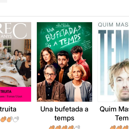
truita
Una bufetada a
Quim Mas
temps
Tem