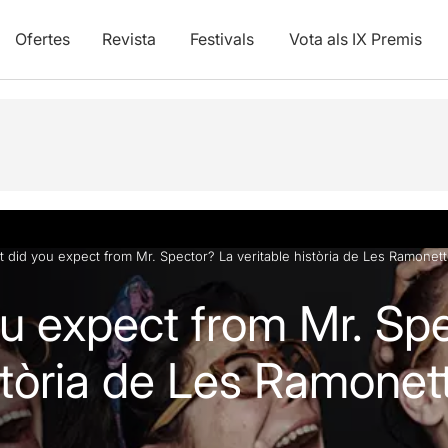
Ofertes
Revista
Festivals
Vota als IX Premis
 did you expect from Mr. Spector? La veritable història de Les Ramonet
u expect from Mr. Sp
istòria de Les Ramonet