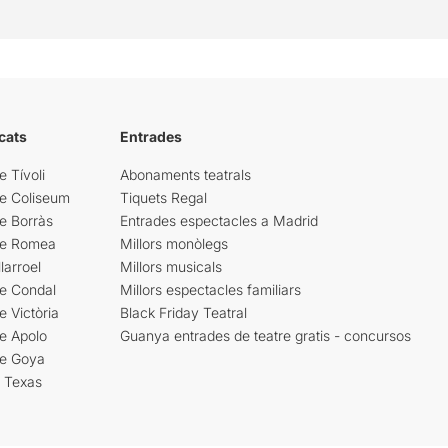
cats
Entrades
e Tívoli
Abonaments teatrals
re Coliseum
Tiquets Regal
e Borràs
Entrades espectacles a Madrid
re Romea
Millors monòlegs
larroel
Millors musicals
re Condal
Millors espectacles familiars
e Victòria
Black Friday Teatral
e Apolo
Guanya entrades de teatre gratis - concursos
re Goya
i Texas