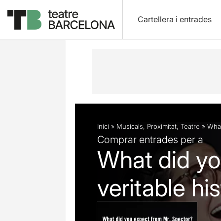
Cartellera i entrades
Descripció
Fitxa artística
Inici
»
Musicals
,
Proximitat
,
Teatre
»
What
Comprar entrades per a
What did yo
veritable h