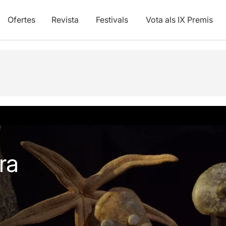
Ofertes
Revista
Festivals
Vota als IX Premis
vídeos
ra