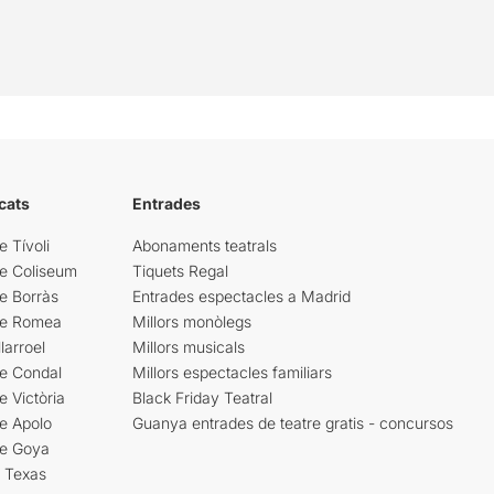
cats
Entrades
e Tívoli
Abonaments teatrals
re Coliseum
Tiquets Regal
e Borràs
Entrades espectacles a Madrid
re Romea
Millors monòlegs
larroel
Millors musicals
re Condal
Millors espectacles familiars
e Victòria
Black Friday Teatral
e Apolo
Guanya entrades de teatre gratis - concursos
re Goya
i Texas