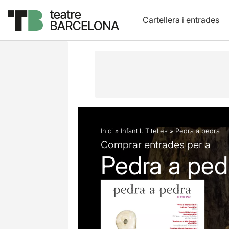
Cartellera i entrades
Descripció
Fitxa artística
Fotos i 
Inici
»
Infantil
,
Titelles
»
Pedra a pedra
Comprar entrades per a
Pedra a ped