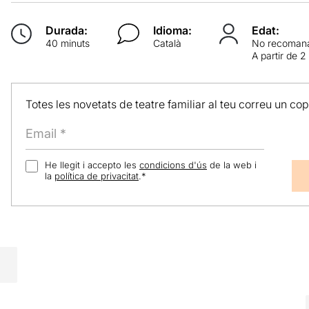
Durada:
Idioma:
Edat:
40 minuts
Català
No recomana
A partir de 2
Totes les novetats de teatre familiar al teu correu un co
He llegit i accepto les
condicions d'ús
de la web i
la
política de privacitat
.
*