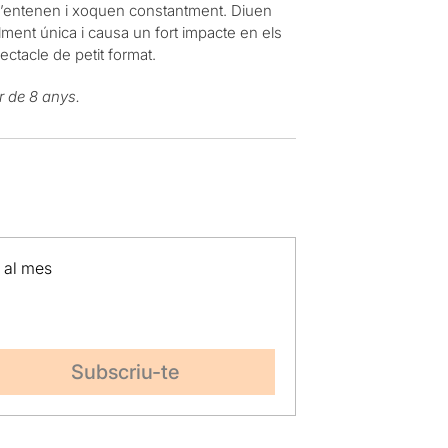
o s’entenen i xoquen constantment. Diuen
alment única i causa un fort impacte en els
ctacle de petit format.
r de 8 anys.
p al mes