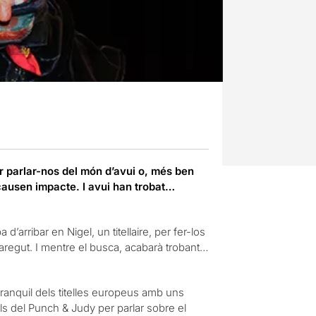
per parlar-nos del món d’avui o, més ben
 causen impacte. I avui han trobat…
d’arribar en Nigel, un titellaire, per fer-los
aregut. I mentre el busca, acabarà trobant…
n tranquil dels titelles europeus amb uns
als del Punch & Judy per parlar sobre el