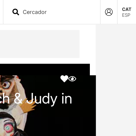
CAT
ESP
ch & Judy in