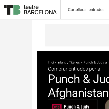
Cartellera i entrades
Descripció
Fitxa artística
Inici
»
Infantil
,
Titelles
»
Punch & Judy a l
Comprar entrades per a
Punch & Jud
Afghanistan