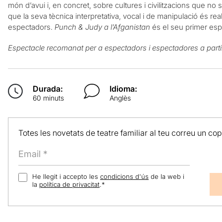
món d’avui i, en concret, sobre cultures i civilitzacions que n
que la seva tècnica interpretativa, vocal i de manipulació és re
espectadors.
Punch & Judy a l’Afganistan
és el seu primer espe
Espectacle recomanat per a espectadors i espectadores a parti
Durada:
Idioma:
60 minuts
Anglès
Totes les novetats de teatre familiar al teu correu un co
He llegit i accepto les
condicions d'ús
de la web i
la
política de privacitat
.
*