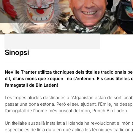
Sinopsi
Neville Tranter utilitza tècniques dels titelles tradicionals 
dit, d’uns mons que xoquen i no s’entenen. Els seus titelles
l’amagatall de Bin Laden!
Les tropes aliades destinades a l’Afganistan estan de sort: acaba 
passar una bona estona. Però el seu ajudant, l’Emile, ha desap
l’amagatall de l’home més buscat del món, Punch Bin Laden.
Un titellaire australià instal·lat a Holanda ha revolucionat el mó
espectacles de línia dura en què aplica les tècniques tradicion