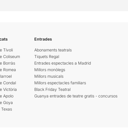
cats
Entrades
e Tívoli
Abonaments teatrals
re Coliseum
Tiquets Regal
e Borràs
Entrades espectacles a Madrid
re Romea
Millors monòlegs
larroel
Millors musicals
re Condal
Millors espectacles familiars
e Victòria
Black Friday Teatral
e Apolo
Guanya entrades de teatre gratis - concursos
re Goya
i Texas