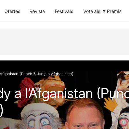
Ofertes
Revista
Festivals
Vota als IX Premis
’Afganistan (Punch & Judy in Afghanistan)
y a l’Afganistan (Pun
)