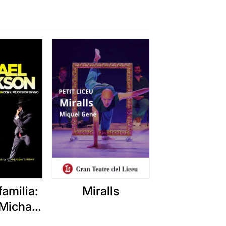
amilia:
Miralls
Michael
son