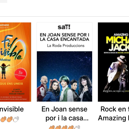
 invisible
En Joan sense
Rock en f
por i la casa
Amazing 
encantada
Jack