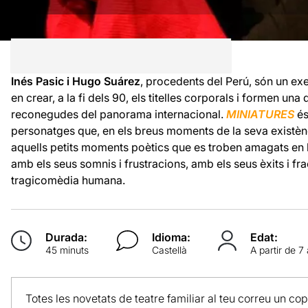
Inés Pasic i Hugo Suárez
, procedents del Perú, són un exe
en crear, a la fi dels 90, els titelles corporals i formen un
reconegudes del panorama internacional.
MINIATURES
és
personatges que, en els breus moments de la seva existènc
aquells petits moments poètics que es troben amagats en l
amb els seus somnis i frustracions, amb els seus èxits i fr
tragicomèdia humana.
Durada:
Idioma:
Edat:
45 minuts
Castellà
A partir de 7
Totes les novetats de teatre familiar al teu correu un co