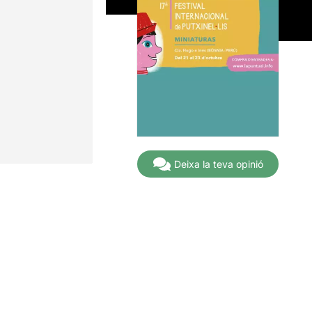
Deixa la teva opinió