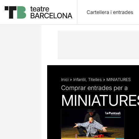
Cartellera i entrades
Descripció
Fitxa artística
Inici
»
Infantil
,
Titelles
»
MINIATURES
Comprar entrades per a
MINIATURE