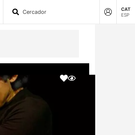
CAT
ESP