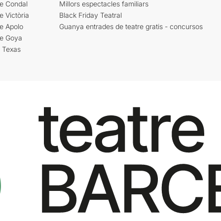
re Condal
Millors espectacles familiars
e Victòria
Black Friday Teatral
e Apolo
Guanya entrades de teatre gratis - concursos
re Goya
i Texas