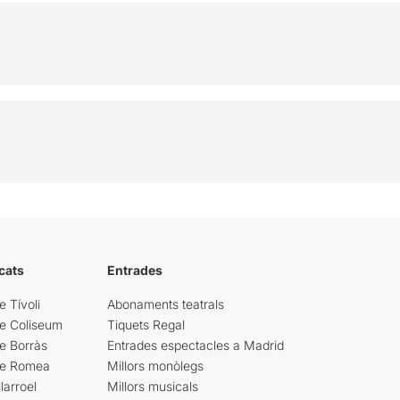
cats
Entrades
e Tívoli
Abonaments teatrals
re Coliseum
Tiquets Regal
e Borràs
Entrades espectacles a Madrid
re Romea
Millors monòlegs
larroel
Millors musicals