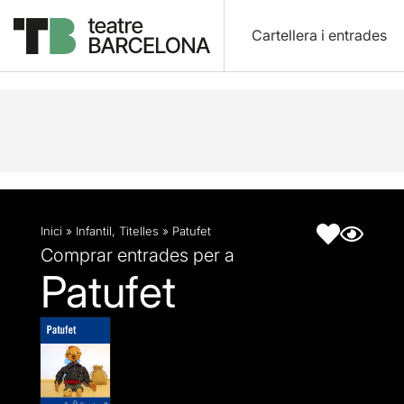
Cartellera i entrades
Descripció
Fitxa artística
Inici
»
Infantil
,
Titelles
»
Patufet
Comprar entrades per a
Patufet