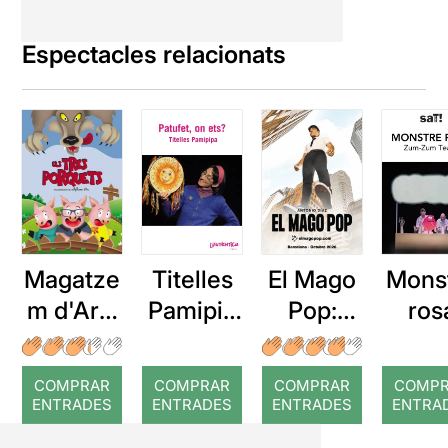
Espectacles relacionats
Titelles
El Mago
Mons
Magatze
Pamipip
Pop:
ros
m d'Ars:
a:
Nada es
Els tres
Patufet,
imposibl
porquets
COMPRAR
COMPRAR
COMPRAR
COMP
on ets?
e
ENTRADES
ENTRADES
ENTRADES
ENTRA