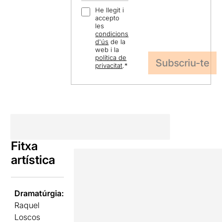
He llegit i
accepto
les
condicions
d'ús
de la
web i la
política de
privacitat
.
*
Fitxa
artística
Dramatúrgia:
Raquel
Loscos