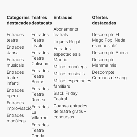
Categories
Teatres
Entrades
Ofertes
destacades
destacats
destacades
Abonaments
Entrades
Entrades
teatrals
Descompte El
teatre
Teatre
Mago Pop 'Nada
Tiquets Regal
Tívoli
es imposible'
Entrades
Entrades
dansa
Entrades
Descompte Ànima
espectacles a
Teatre
Entrades
Madrid
Descompte
Coliseum
musicals
Mamma mia
Millors monòlegs
Entrades
Entrades
Descompte
Millors musicals
Teatre
teatre
Germans de sang
Millors espectacles
Borràs
infantil
familiars
Entrades
Entrades
Black Friday
Teatre
òpera
Teatral
Romea
Entrades
Guanya entrades
Entrades
improvisació
de teatre gratis -
La
Entrades
concursos
Villarroel
monòlegs
Entrades
Teatre
Condal