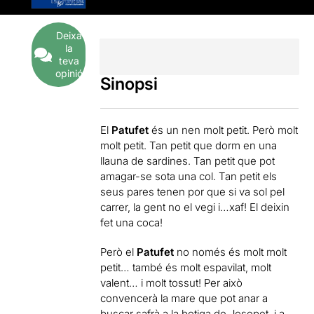
Deixa
la
teva
opinió
Sinopsi
El
Patufet
és un nen molt petit. Però molt
molt petit. Tan petit que dorm en una
llauna de sardines. Tan petit que pot
amagar-se sota una col. Tan petit els
seus pares tenen por que si va sol pel
carrer, la gent no el vegi i…xaf! El deixin
fet una coca!
Però el
Patufet
no només és molt molt
petit… també és molt espavilat, molt
valent… i molt tossut! Per això
convencerà la mare que pot anar a
buscar safrà a la botiga de Josepet, i a