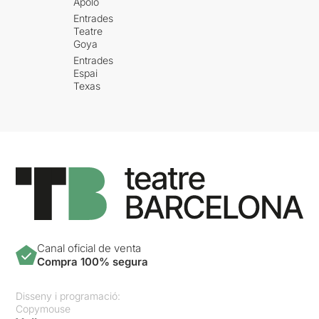
Apolo
Entrades
Teatre
Goya
Entrades
Espai
Texas
Canal oficial de venta
Compra 100% segura
Disseny i programació:
Copymouse