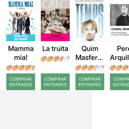
Mamma
La truita
Quim
Per
mia!
Masferre
Arqui
r: Temps
: Cor
romp
COMPRAR
COMPRAR
COMPRAR
COMP
ENTRADES
ENTRADES
ENTRADES
ENTRA