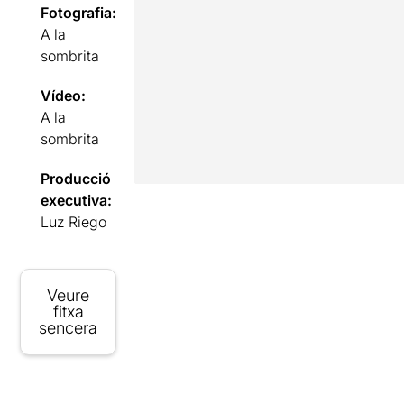
Fotografia:
A la
sombrita
Vídeo:
A la
sombrita
Producció
executiva:
Luz Riego
Veure
fitxa
sencera