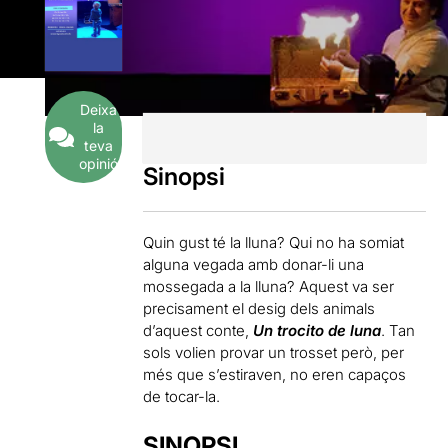
Deixa
la
teva
opinió
Sinopsi
Quin gust té la lluna? Qui no ha somiat
alguna vegada amb donar-li una
mossegada a la lluna? Aquest va ser
precisament el desig dels animals
d’aquest conte,
Un trocito de luna
. Tan
sols volien provar un trosset però, per
més que s’estiraven, no eren capaços
de tocar-la.
SINOPSI