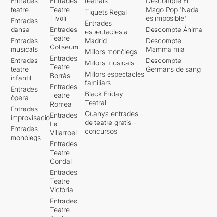
Entrades
Entrades
teatrals
Descompte El
teatre
Teatre
Mago Pop 'Nada
Tiquets Regal
Tívoli
es imposible'
Entrades
Entrades
dansa
Entrades
Descompte Ànima
espectacles a
Teatre
Entrades
Madrid
Descompte
Coliseum
musicals
Mamma mia
Millors monòlegs
Entrades
Entrades
Descompte
Millors musicals
Teatre
teatre
Germans de sang
Millors espectacles
Borràs
infantil
familiars
Entrades
Entrades
Black Friday
Teatre
òpera
Teatral
Romea
Entrades
Guanya entrades
Entrades
improvisació
de teatre gratis -
La
Entrades
concursos
Villarroel
monòlegs
Entrades
Teatre
Condal
Entrades
Teatre
Victòria
Entrades
Teatre