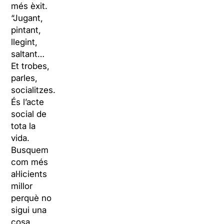
més èxit.
“Jugant,
pintant,
llegint,
saltant…
Et trobes,
parles,
socialitzes.
És l’acte
social de
tota la
vida.
Busquem
com més
al·licients
millor
perquè no
sigui una
cosa