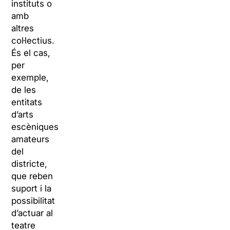
instituts o
amb
altres
col·lectius.
És el cas,
per
exemple,
de les
entitats
d’arts
escèniques
amateurs
del
districte,
que reben
suport i la
possibilitat
d’actuar al
teatre