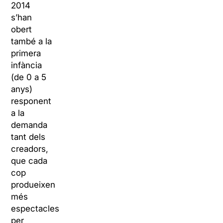
2014
s’han
obert
també a la
primera
infància
(de 0 a 5
anys)
responent
a la
demanda
tant dels
creadors,
que cada
cop
produeixen
més
espectacles
per