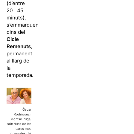
(d’entre
20 i 45
minuts),
s’emmarquen
dins del
Cicle
Remenuts
,
permanent
al llarg de
la
temporada.
Òscar
Rodríguez i
Montse Puga,
són dues de les
cares més
conegudes del