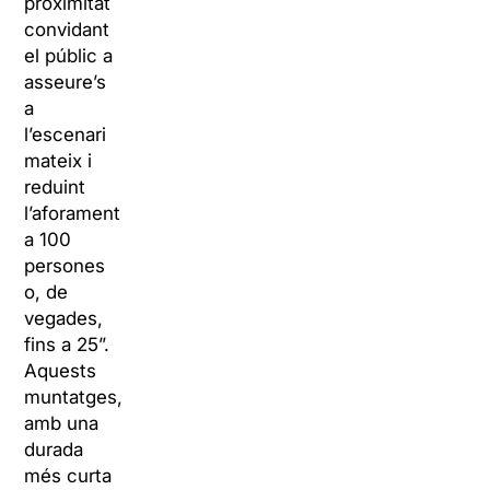
proximitat
convidant
el públic a
asseure’s
a
l’escenari
mateix i
reduint
l’aforament
a 100
persones
o, de
vegades,
fins a 25”.
Aquests
muntatges,
amb una
durada
més curta