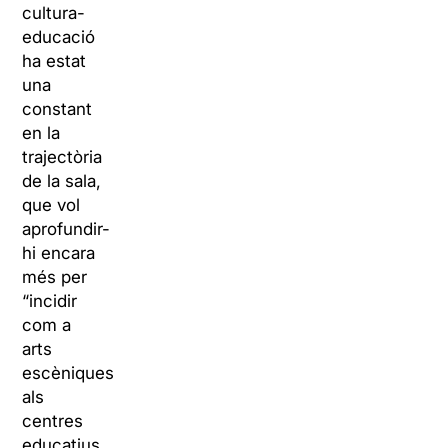
cultura-
educació
ha estat
una
constant
en la
trajectòria
de la sala,
que vol
aprofundir-
hi encara
més per
“incidir
com a
arts
escèniques
als
centres
educatius