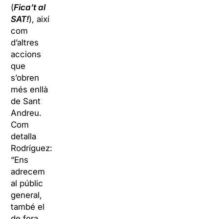
(
Fica’t al
SAT!
), així
com
d’altres
accions
que
s’obren
més enllà
de Sant
Andreu.
Com
detalla
Rodríguez:
“Ens
adrecem
al públic
general,
també el
de fora