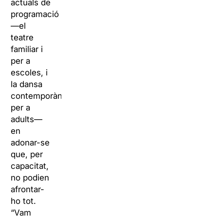
actuals de
programació
—el
teatre
familiar i
per a
escoles, i
la dansa
contemporània
per a
adults—
en
adonar-se
que, per
capacitat,
no podien
afrontar-
ho tot.
“Vam