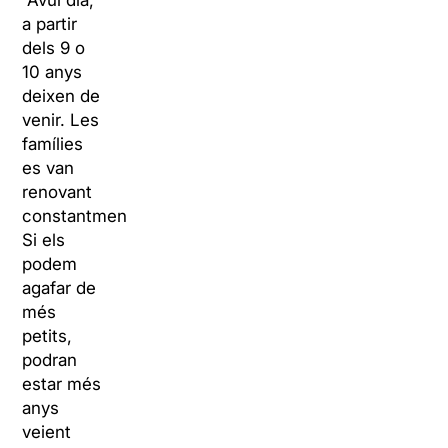
“Avui dia,
a partir
dels 9 o
10 anys
deixen de
venir. Les
famílies
es van
renovant
constantment.
Si els
podem
agafar de
més
petits,
podran
estar més
anys
veient