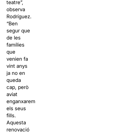
teatre”,
observa
Rodríguez.
“Ben
segur que
de les
famílies
que
venien fa
vint anys
ja no en
queda
cap, però
aviat
enganxarem
els seus
fills.
Aquesta
renovació