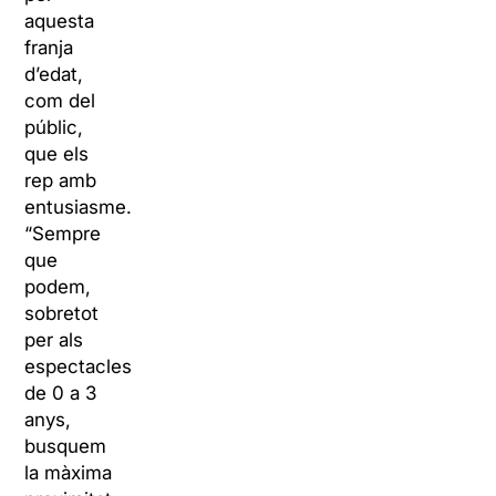
aquesta
franja
d’edat,
com del
públic,
que els
rep amb
entusiasme.
“Sempre
que
podem,
sobretot
per als
espectacles
de 0 a 3
anys,
busquem
la màxima