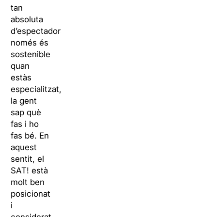
tan
absoluta
d’espectadors
només és
sostenible
quan
estàs
especialitzat,
la gent
sap què
fas i ho
fas bé. En
aquest
sentit, el
SAT! està
molt ben
posicionat
i