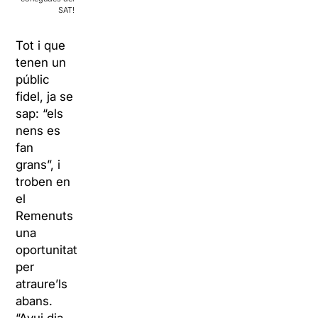
SAT!
Tot i que
tenen un
públic
fidel, ja se
sap: “els
nens es
fan
grans”, i
troben en
el
Remenuts
una
oportunitat
per
atraure’ls
abans.