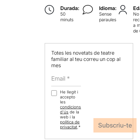
Durada:
Idioma:
Ed
50
Sense
No
minuts
paraules
re
a 
de 
Totes les novetats de teatre
familiar al teu correu un cop al
mes
He llegit i
accepto
les
condicions
d'ús
de la
web i la
política de
privacitat
.
*