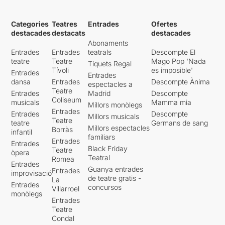
Categories
Teatres
Entrades
Ofertes
destacades
destacats
destacades
Abonaments
Entrades
Entrades
teatrals
Descompte El
teatre
Teatre
Mago Pop 'Nada
Tiquets Regal
Tívoli
es imposible'
Entrades
Entrades
dansa
Entrades
Descompte Ànima
espectacles a
Teatre
Entrades
Madrid
Descompte
Coliseum
musicals
Mamma mia
Millors monòlegs
Entrades
Entrades
Descompte
Millors musicals
Teatre
teatre
Germans de sang
Millors espectacles
Borràs
infantil
familiars
Entrades
Entrades
Black Friday
Teatre
òpera
Teatral
Romea
Entrades
Guanya entrades
Entrades
improvisació
de teatre gratis -
La
Entrades
concursos
Villarroel
monòlegs
Entrades
Teatre
Condal