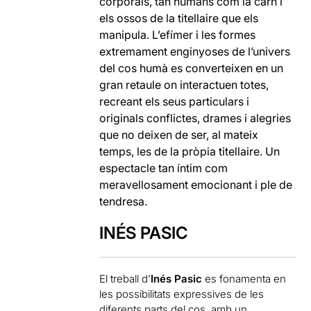
corporals, tan humans com la carn i
els ossos de la titellaire que els
manipula. L’efímer i les formes
extremament enginyoses de l’univers
del cos humà es converteixen en un
gran retaule on interactuen totes,
recreant els seus particulars i
originals conflictes, drames i alegries
que no deixen de ser, al mateix
temps, les de la pròpia titellaire. Un
espectacle tan íntim com
meravellosament emocionant i ple de
tendresa.
INÉS PASIC
El treball d’
Inés Pasic
es fonamenta en
les possibilitats expressives de les
diferents parts del cos, amb un