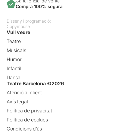
Canal oficial de venta
Compra 100% segura
Disseny i programació:
Copymouse
Vull veure
Teatre
Musicals
Humor
Infantil
Dansa
Teatre Barcelona ©2026
Atenció al client
Avís legal
Política de privacitat
Política de cookies
Condicions d’ús