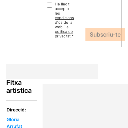
He llegit i
accepto
les
condicions
d'ús
de la
web i la
política de
privacitat
.
*
Fitxa
artística
Direcció:
Glòria
Arrufat