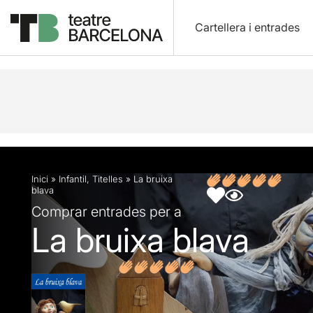
Cartellera i entrades
Descripció
Fitxa artística
Fotos i vídeos
Inici
»
Infantil
,
Titelles
»
La bruixa
blava
Comprar entrades per a
La bruixa blava