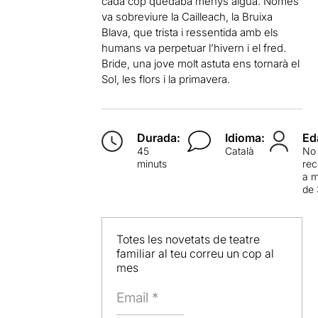
cada cop quedaba menys aigua. Només
va sobreviure la Cailleach, la Bruixa
Blava, que trista i ressentida amb els
humans va perpetuar l’hivern i el fred.
Bride, una jove molt astuta ens tornarà el
Sol, les flors i la primavera.
Durada:
Idioma:
Ed
45
Català
No
minuts
re
a 
de 
Totes les novetats de teatre
familiar al teu correu un cop al
mes