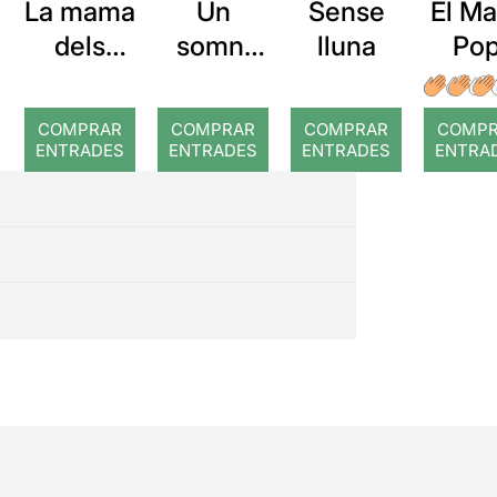
La mama
Un
Sense
El M
dels
somni
lluna
Pop
arbres
pirata
Nada
impos
COMPRAR
COMPRAR
COMPRAR
COMP
e
ENTRADES
ENTRADES
ENTRADES
ENTRA