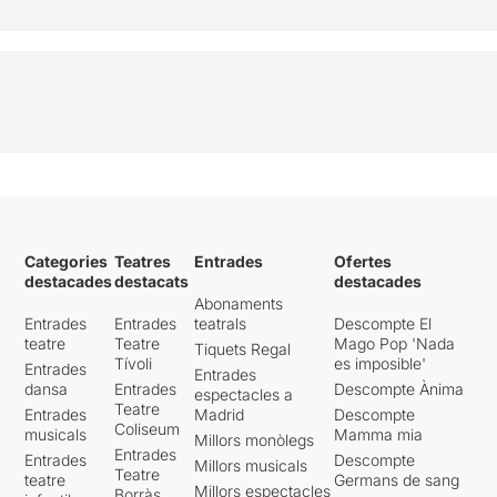
Categories
Teatres
Entrades
Ofertes
destacades
destacats
destacades
Abonaments
Entrades
Entrades
teatrals
Descompte El
teatre
Teatre
Mago Pop 'Nada
Tiquets Regal
Tívoli
es imposible'
Entrades
Entrades
dansa
Entrades
Descompte Ànima
espectacles a
Teatre
Entrades
Madrid
Descompte
Coliseum
musicals
Mamma mia
Millors monòlegs
Entrades
Entrades
Descompte
Millors musicals
Teatre
teatre
Germans de sang
Millors espectacles
Borràs