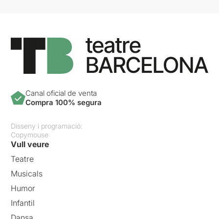
Canal oficial de venta
Compra 100% segura
Disseny i programació:
Copymouse
Vull veure
Teatre
Musicals
Humor
Infantil
Dansa