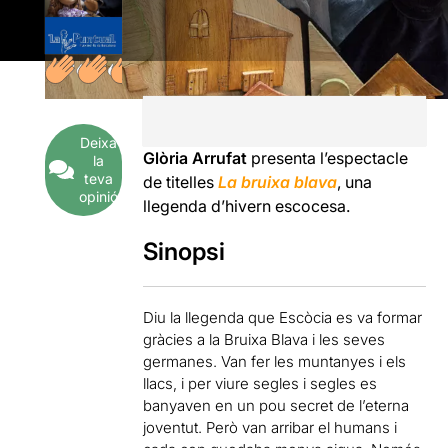
Deixa
Glòria Arrufat
presenta l’espectacle
la
teva
de titelles
La bruixa blava
, una
opinió
llegenda d’hivern escocesa.
Sinopsi
Diu la llegenda que Escòcia es va formar
gràcies a la Bruixa Blava i les seves
germanes. Van fer les muntanyes i els
llacs, i per viure segles i segles es
banyaven en un pou secret de l’eterna
joventut. Però van arribar el humans i