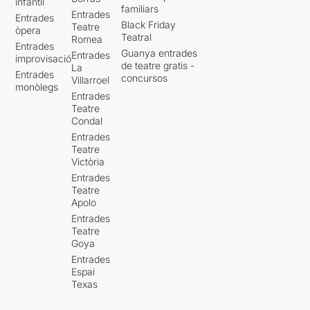
infantil
familiars
Entrades
Entrades
Black Friday
Teatre
òpera
Teatral
Romea
Entrades
Guanya entrades
Entrades
improvisació
de teatre gratis -
La
Entrades
concursos
Villarroel
monòlegs
Entrades
Teatre
Condal
Entrades
Teatre
Victòria
Entrades
Teatre
Apolo
Entrades
Teatre
Goya
Entrades
Espai
Texas