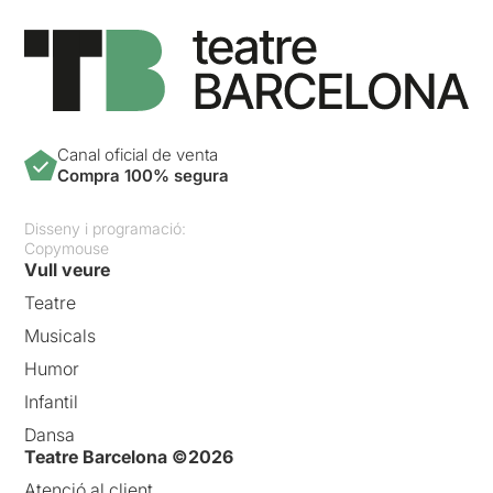
Canal oficial de venta
Compra 100% segura
Disseny i programació:
Copymouse
Vull veure
Teatre
Musicals
Humor
Infantil
Dansa
Teatre Barcelona ©2026
Atenció al client