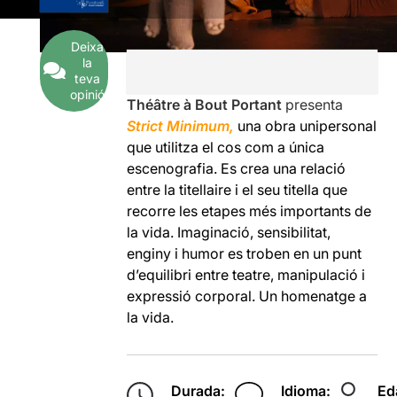
Deixa
la
teva
opinió
Théâtre à Bout Portant
presenta
Strict Minimum,
una obra unipersonal
que utilitza el cos com a única
escenografia. Es crea una relació
entre la titellaire i el seu titella que
recorre les etapes més importants de
la vida. Imaginació, sensibilitat,
enginy i humor es troben en un punt
d’equilibri entre teatre, manipulació i
expressió corporal. Un homenatge a
la vida.
Durada:
Idioma:
Ed