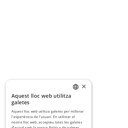
×
Aquest lloc web utilitza
CATALAN
galetes
SPANISH
Aquest lloc web utilitza galetes per millorar
l'experiència de l'usuari. En utilitzar el
nostre lloc web, accepteu totes les galetes
d’acord amb la nostra Política de galetes.