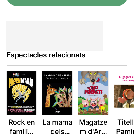
Espectacles relacionats
Rock en
La mama
Titel
Magatze
familia:
dels
Pami
m d'Ars: