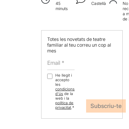
45
Castellà
No
minuts
re
a 
de 
Totes les novetats de teatre
familiar al teu correu un cop al
mes
He llegit i
accepto
les
condicions
d'ús
de la
web i la
política de
privacitat
.
*