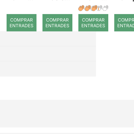
Queenm
arbres
a: E
Els tres
anía
gega
porquets
COMPRAR
COMPRAR
COMPRAR
COMP
del 
ENTRADES
ENTRADES
ENTRADES
ENTRA