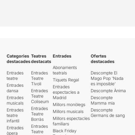
Categories
Teatres
Entrades
Ofertes
destacades
destacats
destacades
Abonaments
Entrades
Entrades
teatrals
Descompte El
teatre
Teatre
Mago Pop 'Nada
Tiquets Regal
Tívoli
es imposible'
Entrades
Entrades
dansa
Entrades
Descompte Ànima
espectacles a
Teatre
Entrades
Madrid
Descompte
Coliseum
musicals
Mamma mia
Millors monòlegs
Entrades
Entrades
Descompte
Millors musicals
Teatre
teatre
Germans de sang
Millors espectacles
Borràs
infantil
familiars
Entrades
Entrades
Black Friday
Teatre
òpera