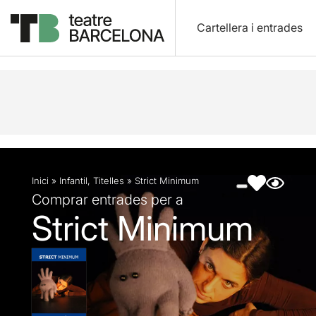
Cartellera i entrades
Descripció
Fitxa artística
Fotos i vídeos
Inici
»
Infantil
,
Titelles
»
Strict Minimum
Comprar entrades per a
Strict Minimum