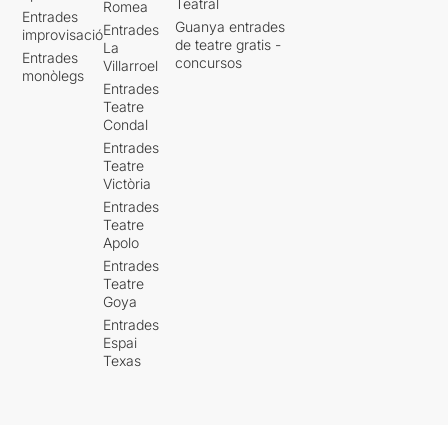
Teatral
Romea
Entrades
Guanya entrades
Entrades
improvisació
de teatre gratis -
La
Entrades
concursos
Villarroel
monòlegs
Entrades
Teatre
Condal
Entrades
Teatre
Victòria
Entrades
Teatre
Apolo
Entrades
Teatre
Goya
Entrades
Espai
Texas