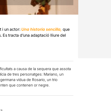
t i un actor:
Una historia sencilla,
que
 Es tracta d’una adaptació lliure del
ificultats a causa de la sequera que assota
dícia de tres personatges: Mariano, un
a germana vídua de Rosario, un trio
senten que contenen or negre.
cs