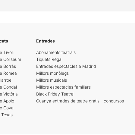
cats
Entrades
e Tívoli
Abonaments teatrals
re Coliseum
Tiquets Regal
e Borràs
Entrades espectacles a Madrid
re Romea
Millors monòlegs
larroel
Millors musicals
re Condal
Millors espectacles familiars
e Victòria
Black Friday Teatral
e Apolo
Guanya entrades de teatre gratis - concursos
re Goya
i Texas