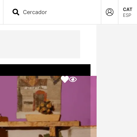
CAT
ESP