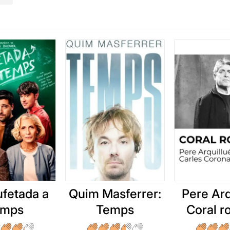
ufetada a
Quim Masferrer:
Pere Arq
emps
Temps
Coral 