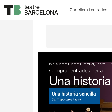
Cartellera i entrades
Descripció
Fitxa artística
Fotos i 
Inici
»
Infantil
,
Infantil i familiar
,
Teatre
,
Ti
Comprar entrades per a
Una historia