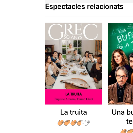
Espectacles relacionats
La truita
Una b
t