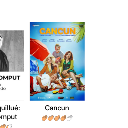
uillué:
Cancun
romput