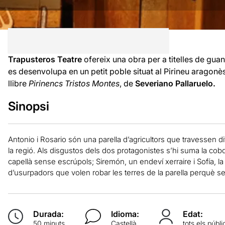
Trapusteros Teatre
ofereix una obra per a titelles de guan
es desenvolupa en un petit poble situat al Pirineu aragonès.
llibre
Pirinencs Tristos Montes
, de
Severiano Pallaruelo.
Sinopsi
Antonio i Rosario són una parella d’agricultors que travessen d
la regió. Als disgustos dels dos protagonistes s’hi suma la cob
capellà sense escrúpols; Siremón, un endeví xerraire i Sofía, l
d’usurpadors que volen robar les terres de la parella perquè 
Durada:
Idioma:
Edat:
50 minuts
Castellà
tots els públi