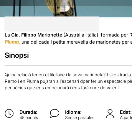
La
Cia. Filippo Marionette
(Austràlia-Itàlia), formada per
Pluma,
una delicada i petita meravella de marionetes per a 
Sinopsi
Quina relació tenen el titellaire i la seva marioneta? I si es tra
Remo i en Pluma pujaran a l’escenari dper fer un espectacle ple
peripècies que ens emocionarà i ens farà riure de valent.
Durada:
Idioma:
Edat:
45 minuts
Sense paraules
A part