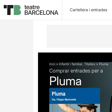
Cartellera i entrades
Descripció
Fitxa artística
Fotos i 
Inici
»
Infantil i familiar
,
Titelles
»
Pluma
Comprar entrades per a
Pluma