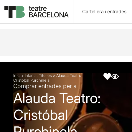
Cartellera i entrades
Descripció
Fitxa artística
Inici
»
Infantil
,
Titelles
»
Alauda Teatro:
Cristóbal Purchinela
Comprar entrades per a
Alauda Teatro:
Cristóbal
Purchinela