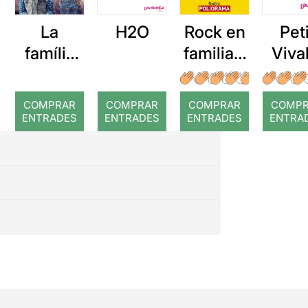
Peti
La
H2O
Rock en
Viva
família
familia: I
que va
love
vèncer
Rock &
COMPRAR
COMPRAR
COMPRAR
COMP
por
Roll
ENTRADES
ENTRADES
ENTRADES
ENTRA