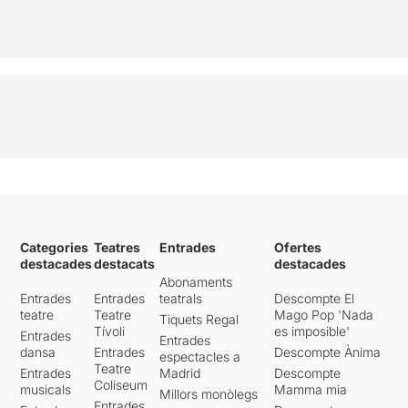
Categories
Teatres
Entrades
Ofertes
destacades
destacats
destacades
Abonaments
Entrades
Entrades
teatrals
Descompte El
teatre
Teatre
Mago Pop 'Nada
Tiquets Regal
Tívoli
es imposible'
Entrades
Entrades
dansa
Entrades
Descompte Ànima
espectacles a
Teatre
Entrades
Madrid
Descompte
Coliseum
musicals
Mamma mia
Millors monòlegs
Entrades