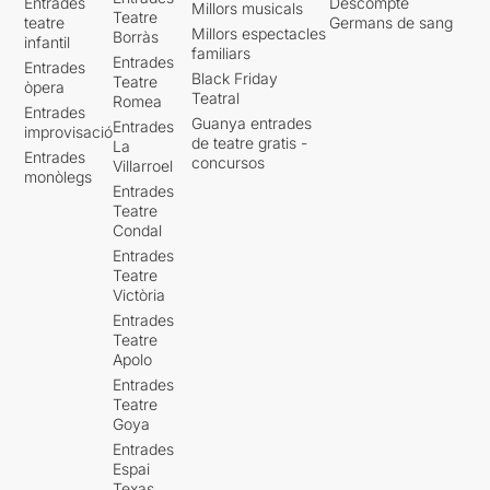
Entrades
Descompte
Millors musicals
Teatre
teatre
Germans de sang
Millors espectacles
Borràs
infantil
familiars
Entrades
Entrades
Black Friday
Teatre
òpera
Teatral
Romea
Entrades
Guanya entrades
Entrades
improvisació
de teatre gratis -
La
Entrades
concursos
Villarroel
monòlegs
Entrades
Teatre
Condal
Entrades
Teatre
Victòria
Entrades
Teatre
Apolo
Entrades
Teatre
Goya
Entrades
Espai
Texas