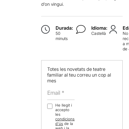
d’on vingui.
Durada:
Idioma:
Ed
50
Castellà
No
minuts
re
a 
de 
Totes les novetats de teatre
familiar al teu correu un cop al
mes
He llegit i
accepto
les
condicions
d'ús
de la
web i la