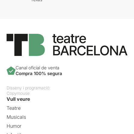
Canal oficial de venta
Compra 100% segura
Disseny i programació:
Copymouse
Vull veure
Teatre
Musicals
Humor