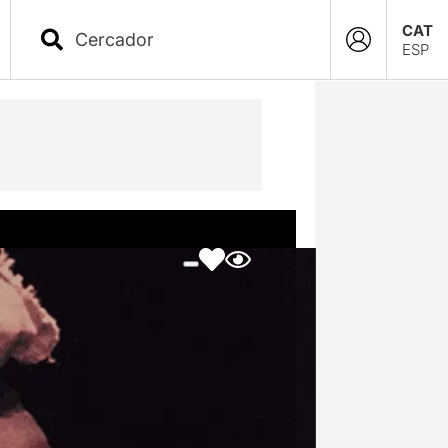
CAT
ESP