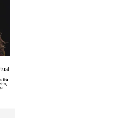
ntual
llirà
·lis,
el