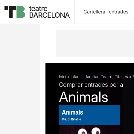
Cartellera i entrades
Descripció
Fitxa artística
Fotos i 
Inici
»
Infantil i familiar
,
Teatre
,
Titelles
»
Comprar entrades per a
Animals