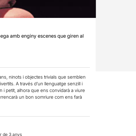
ega amb enginy escenes que giren al
dians, ninots i objectes trivials que semblen
ertits. A través d’un llenguatge senzill i
an i petit, alhora que ens convidarà a viure
s arrencarà un bon somriure com ens farà
ir de 3 anys