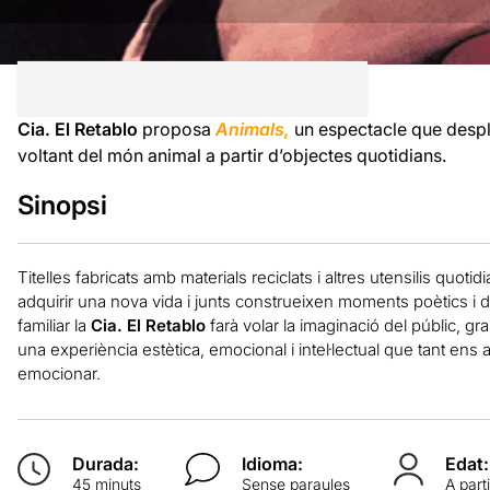
Cia. El Retablo
proposa
Animals,
un espectacle que despl
voltant del món animal a partir d’objectes quotidians.
Sinopsi
Titelles fabricats amb materials reciclats i altres utensilis quoti
adquirir una nova vida i junts construeixen moments poètics i div
familiar la
Cia. El Retablo
farà volar la imaginació del públic, gr
una experiència estètica, emocional i intel·lectual que tant en
emocionar.
Durada:
Idioma:
Edat:
45 minuts
Sense paraules
A part