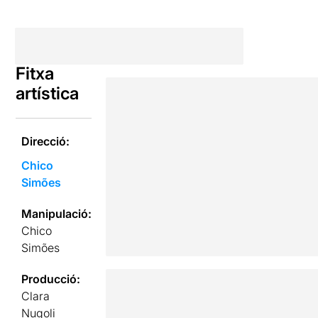
Fitxa
artística
Direcció:
Chico
Simões
Manipulació:
Chico
Simões
Producció:
Clara
Nugoli