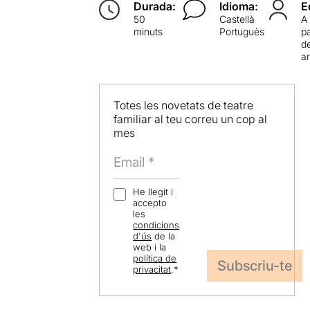
Durada:
Idioma:
E
50
Castellà
A
minuts
Portuguès
pa
d
a
Totes les novetats de teatre
familiar al teu correu un cop al
mes
He llegit i
accepto
les
condicions
d'ús
de la
web i la
política de
privacitat
.
*