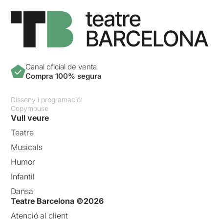
Canal oficial de venta
Compra 100% segura
Disseny i programació:
Copymouse
Vull veure
Teatre
Musicals
Humor
Infantil
Dansa
Teatre Barcelona ©2026
Atenció al client