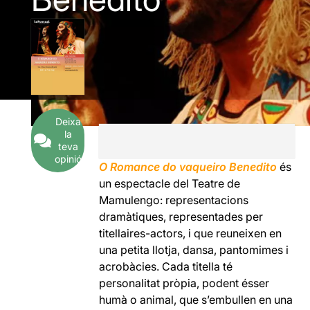
Deixa
la
teva
opinió
O Romance do vaqueiro Benedito
és
un espectacle del Teatre de
Mamulengo: representacions
dramàtiques, representades per
titellaires-actors, i que reuneixen en
una petita llotja, dansa, pantomimes i
acrobàcies. Cada titella té
personalitat pròpia, podent ésser
humà o animal, que s’embullen en una