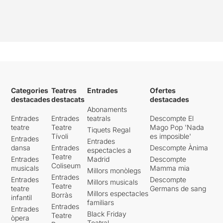
Categories
Teatres
Entrades
Ofertes
destacades
destacats
destacades
Abonaments
Entrades
Entrades
teatrals
Descompte El
teatre
Teatre
Mago Pop 'Nada
Tiquets Regal
Tívoli
es imposible'
Entrades
Entrades
dansa
Entrades
Descompte Ànima
espectacles a
Teatre
Entrades
Madrid
Descompte
Coliseum
musicals
Mamma mia
Millors monòlegs
Entrades
Entrades
Descompte
Millors musicals
Teatre
teatre
Germans de sang
Millors espectacles
Borràs
infantil
familiars
Entrades
Entrades
Black Friday
Teatre
òpera
Teatral