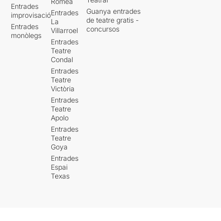
Romea
Entrades
Guanya entrades
Entrades
improvisació
de teatre gratis -
La
Entrades
concursos
Villarroel
monòlegs
Entrades
Teatre
Condal
Entrades
Teatre
Victòria
Entrades
Teatre
Apolo
Entrades
Teatre
Goya
Entrades
Espai
Texas