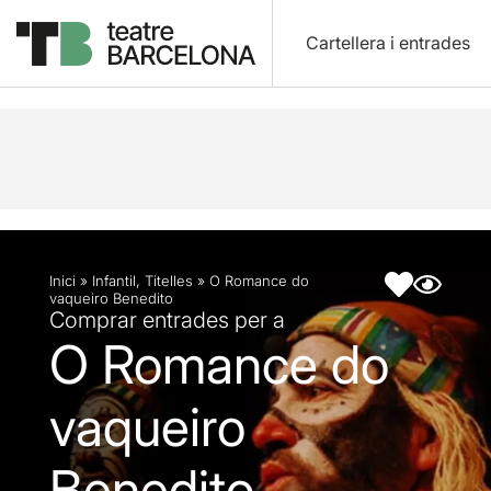
Cartellera i entrades
Descripció
Fitxa artística
Fotos i vídeos
Inici
»
Infantil
,
Titelles
»
O Romance do
vaqueiro Benedito
Comprar entrades per a
O Romance do
vaqueiro
Benedito