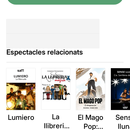
Espectacles relacionats
La
Lumiero
El Mago
Sen
llibreria
Pop:
llu