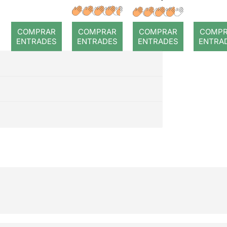
màgica
Nada es
imposibl
COMPRAR
COMPRAR
COMPRAR
COMP
e
ENTRADES
ENTRADES
ENTRADES
ENTRA