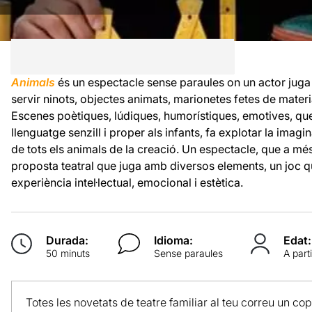
Animals
és un espectacle sense paraules on un actor juga a
servir ninots, objectes animats, marionetes fetes de material
Escenes poètiques, lúdiques, humorístiques, emotives, qu
llenguatge senzill i proper als infants, fa explotar la im
de tots els animals de la creació. Un espectacle, que a més
proposta teatral que juga amb diversos elements, un joc q
experiència intel·lectual, emocional i estètica.
Durada:
Idioma:
Edat:
50 minuts
Sense paraules
A part
Totes les novetats de teatre familiar al teu correu un co