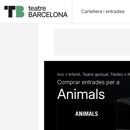
Cartellera i entrades
Descripció
Fitxa artística
Articles
Inici
»
Infantil
,
Teatre gestual
,
Titelles
»
A
Comprar entrades per a
Animals