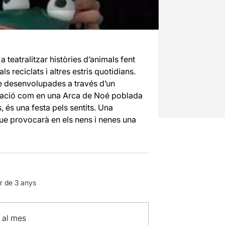
 teatralitzar històries d’animals fent
s reciclats i altres estris quotidians.
e desenvolupades a través d’un
aginació com en una Arca de Noé poblada
, és una festa pels sentits. Una
ue provocarà en els nens i nenes una
ir de 3 anys
p al mes