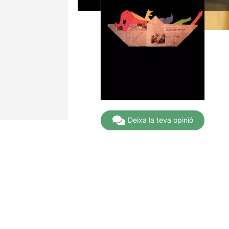
Deixa la teva opinió