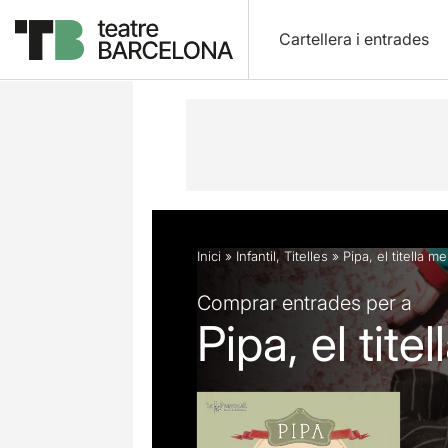
Cartellera i entrades
Descripció
Fitxa artística
Fotos i 
Inici
»
Infantil
,
Titelles
»
Pipa, el titella m
Comprar entrades per a
Pipa, el tite