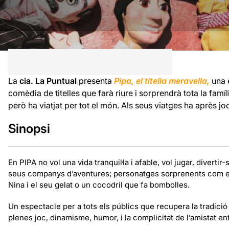
La
cia. La Puntual
presenta
Pipa, el titella meravella,
una e
comèdia de titelles que farà riure i sorprendrà tota la famí
però ha viatjat per tot el món. Als seus viatges ha après jocs 
Sinopsi
En PIPA no vol una vida tranquil·la i afable, vol jugar, divertir
seus companys d’aventures; personatges sorprenents com en T
Nina i el seu gelat o un cocodril que fa bombolles.
Un espectacle per a tots els públics que recupera la tradició
plenes joc, dinamisme, humor, i la complicitat de l’amistat e