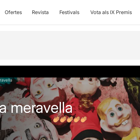
Ofertes
Revista
Festivals
Vota als IX Premis
vídeos
Articles
eravella
lla meravella