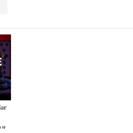
iar
a té