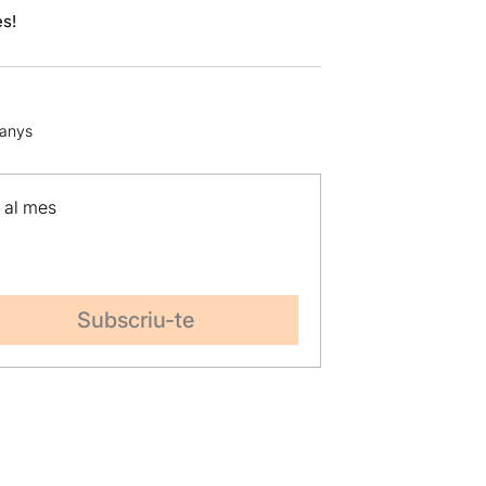
es!
 anys
p al mes