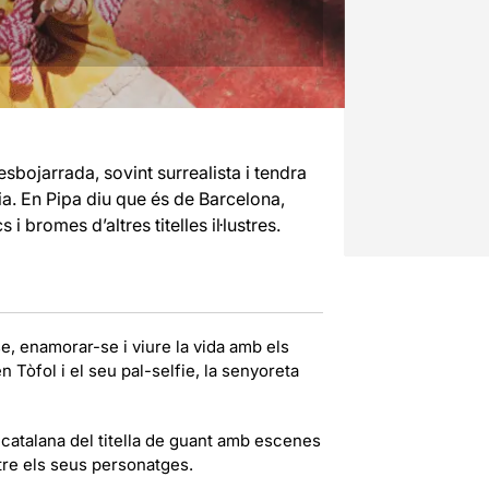
sbojarrada, sovint surrealista i tendra
lia. En Pipa diu que és de Barcelona,
i bromes d’altres titelles il·lustres.
-se, enamorar-se i viure la vida amb els
òfol i el seu pal-selfie, la senyoreta
 catalana del titella de guant amb escenes
ntre els seus personatges.