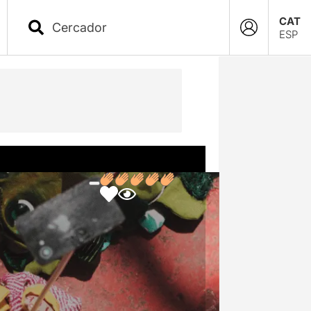
CAT
ESP