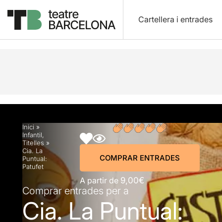
Cartellera i entrades
Descripció
Horaris
Fitxa artística
Fotos i víd
Inici
»
Infantil
,
Titelles
»
Cia. La
COMPRAR ENTRADES
Puntual:
Patufet
A partir de
9,00€
Comprar entrades per a
Cia. La Puntual: