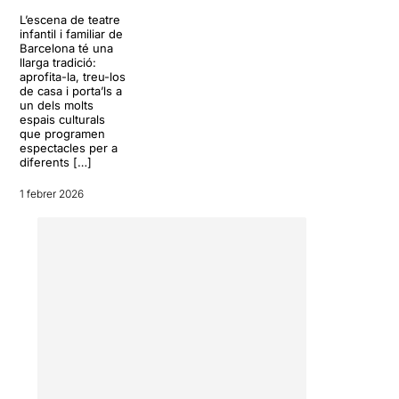
L’escena de teatre
infantil i familiar de
Barcelona té una
llarga tradició:
aprofita-la, treu-los
de casa i porta’ls a
un dels molts
espais culturals
que programen
espectacles per a
diferents […]
1 febrer 2026