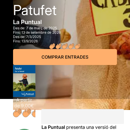
Patufet
La Puntual
Des de:
7 de març de 2025
Fins:
13 de setembre de 2026
Des de:
7/3/2025
Fins:
13/9/2026
COMPRAR ENTRADES
A partir
de
9,00€
La Puntual
presenta una versió del