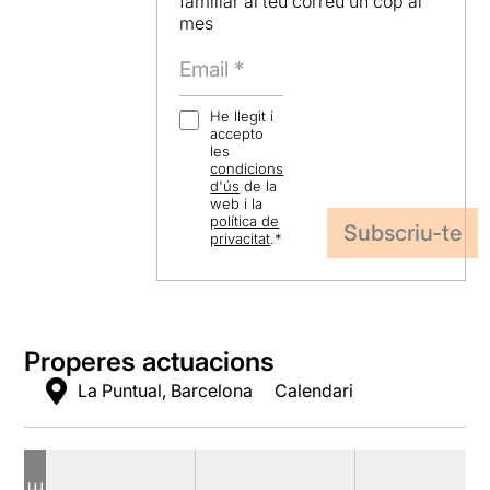
familiar al teu correu un cop al
mes
He llegit i
accepto
les
condicions
d'ús
de la
web i la
política de
privacitat
.
*
Properes actuacions
La Puntual, Barcelona
Calendari