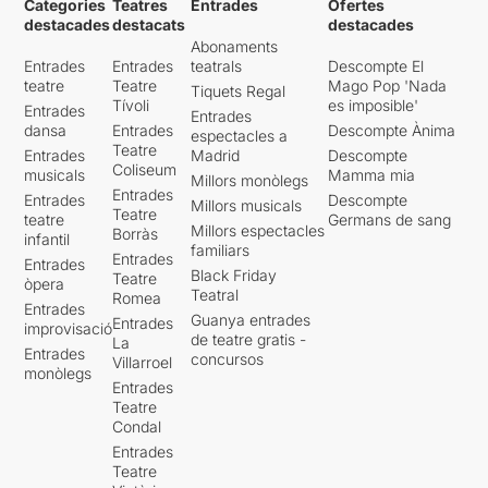
Categories
Teatres
Entrades
Ofertes
destacades
destacats
destacades
Abonaments
Entrades
Entrades
teatrals
Descompte El
teatre
Teatre
Mago Pop 'Nada
Tiquets Regal
Tívoli
es imposible'
Entrades
Entrades
dansa
Entrades
Descompte Ànima
espectacles a
Teatre
Entrades
Madrid
Descompte
Coliseum
musicals
Mamma mia
Millors monòlegs
Entrades
Entrades
Descompte
Millors musicals
Teatre
teatre
Germans de sang
Millors espectacles
Borràs
infantil
familiars
Entrades
Entrades
Black Friday
Teatre
òpera
Teatral
Romea
Entrades
Guanya entrades
Entrades
improvisació
de teatre gratis -
La
Entrades
concursos
Villarroel
monòlegs
Entrades
Teatre
Condal
Entrades
Teatre