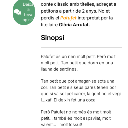
conte clàssic amb titelles, adreçat a
Deixa
la
petitons a partir de 2 anys. No et
teva
perdis el
Patufet
interpretat per la
opinió
titellaire
Glòria Arrufat.
Sinopsi
Patufet és un nen molt petit. Però molt
molt petit. Tan petit que dorm en una
llauna de sardines.
Tan petit que pot amagar-se sota una
col. Tan petit els seus pares tenen por
que si va sol pel carrer, la gent no el vegi
i…xaf! El deixin fet una coca!
Però Patufet no només és molt molt
petit… també és molt espavilat, molt
valent… i molt tossut!