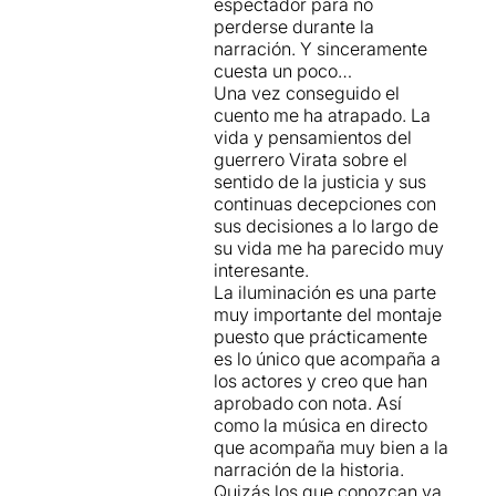
espectador para no
protagonista des de la seva
Pep Bracons i fins i tot
aporti algun significat a tot el
perderse durante la
fase exultant fins al
algunes projeccions
patiment indefugible que
narración. Y sinceramente
decaïment, i durant la qual
puntuals contribueixen a
comporta ser viu i,
cuesta un poco…
podrem reflexionar sobre la
crear aquest ambient tan
especialment, viure en
Una vez conseguido el
vida, que només és útil de
íntim com càlid.
societat.
cuento me ha atrapado. La
veritat quan som útils.
vida y pensamientos del
Gràcies, Zweig!
En definitiva, la perla 29 ens
guerrero Virata sobre el
fa aquest homenatge
sentido de la justicia y sus
Per acabar, l'obra és de les
reestrenant la seva obra
continuas decepciones con
que aguanten bé l'embat del
fundacional 20 anys més
sus decisiones a lo largo de
temps. Fa 20 anys, la
tard, seguint amb la seva
su vida me ha parecido muy
companyia La Perla la va
línia humanista, amb un text
interesante.
estrenar, sota la mateixa
preciós i una direcció
La iluminación es una parte
batuta (la del director Oriol
impecable al que ja ens
muy importante del montaje
Broggi), i vint anys després
tenen acostumats.
puesto que prácticamente
hi torna per celebrar que el
es lo único que acompaña a
relat perviu per sempre,
los actores y creo que han
passin els anys que passin.
aprobado con nota. Así
como la música en directo
que acompaña muy bien a la
narración de la historia.
Quizás los que conozcan ya