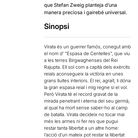
que Stefan Zweig planteja d’una
manera preciosa i gairebé universal.
Sinopsi
Virata és un guerrer famós, conegut amb
el nom d’ “Espasa de Centelles”, que viu
a les terres Birgwaghenses del Rei
Rajupta. Ell sol com a capità dels exèrcits
reials aconsegueix la victòria en unes
grans lluites interiors. El rei, agraït, li dóna
la gran espasa reial i mig regne si el vol.
Però Virata té el record gravat de la
mirada penetrant i eterna del seu germà,
al qual ha mort sense saber-ho al camp
de batalla. Virata decideix no tocar mai
més les armes ni fer res que pugui
restar tanta llibertat a un altre home:
l’acció d’un mateix pot restar la llibertat