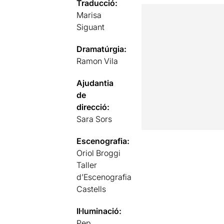
Traducció:
Marisa
Siguant
Dramatúrgia:
Ramon Vila
Ajudantia
de
direcció:
Sara Sors
Escenografia:
Oriol Broggi
Taller
d’Escenografia
Castells
Il·luminació:
Pep