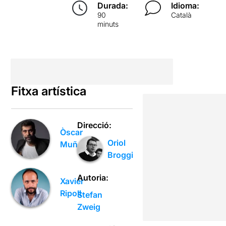
Durada:
Idioma:
90
Català
minuts
Fitxa artística
Direcció:
Òscar
Oriol
Muñoz
Broggi
Autoria:
Xavier
Ripoll
Stefan
Zweig