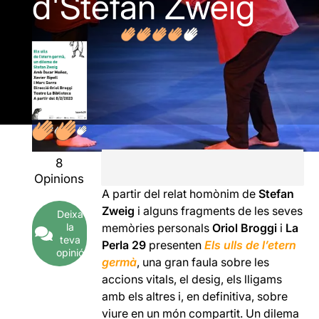
d'Stefan Zweig
8
Opinions
A partir del relat homònim de
Stefan
Zweig
i alguns fragments de les seves
Deixa
memòries personals
Oriol Broggi
i
La
la
teva
Perla 29
presenten
Els ulls de l’etern
opinió
germà
,
una gran faula sobre les
accions vitals, el desig, els lligams
amb els altres i, en definitiva, sobre
viure en un món compartit. Un dilema