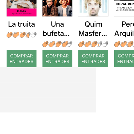
La truita
Una
Quim
Per
bufetada
Masferre
Arqui
a temps
r: Temps
: Cor
romp
COMPRAR
COMPRAR
COMPRAR
COMP
ENTRADES
ENTRADES
ENTRADES
ENTRA