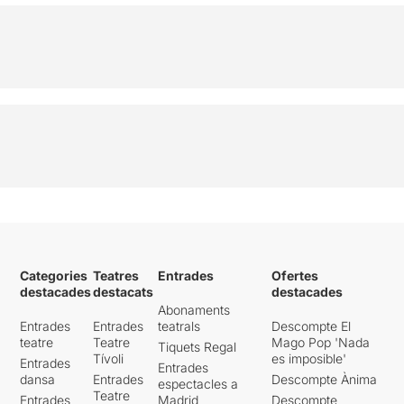
Categories
Teatres
Entrades
Ofertes
destacades
destacats
destacades
Abonaments
Entrades
Entrades
teatrals
Descompte El
teatre
Teatre
Mago Pop 'Nada
Tiquets Regal
Tívoli
es imposible'
Entrades
Entrades
dansa
Entrades
Descompte Ànima
espectacles a
Teatre
Entrades
Madrid
Descompte