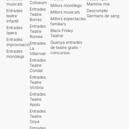
Coliseum
musicals
Mamma mia
Millors monòlegs
Entrades
Entrades
Descompte
Millors musicals
Teatre
teatre
Germans de sang
Millors espectacles
Borràs
infantil
familiars
Entrades
Entrades
Black Friday
Teatre
òpera
Teatral
Romea
Entrades
Guanya entrades
Entrades
improvisació
de teatre gratis -
La
Entrades
concursos
Villarroel
monòlegs
Entrades
Teatre
Condal
Entrades
Teatre
Victòria
Entrades
Teatre
Apolo
Entrades
Teatre
Goya
Entrades