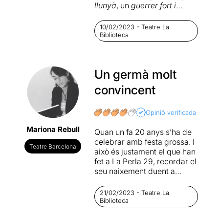
llunyà
, un
guerrer fort i
valent que guanyava totes
les batalles...
”. Així podria
10/02/2023 - Teatre La
començar aquesta faula.
Biblioteca
Com un conte a la vora del
foc on tota la intenció està
posada en la veu i la
Un germà molt
paraula, on el moviment de
les flames només fan
convincent
companyia a la història. La
narració i l’acció estan
absolutament integrades.
Opinió verificada
Escrit com una llegenda
Mariona Rebull
Quan un fa 20 anys s’ha de
oriental situada molt abans
celebrar amb festa grossa. I
dels temps de Buda, és un
Teatre Barcelona
això és justament el que han
homenatge al conte narrat
fet a La Perla 29, recordar el
on el que escolta imagina
seu naixement duent a
més del que veu. El
escena altra vegada la seva
muntatge es sobri, per
obra inaugural:
Els ulls del
accentuar el sentit del conte.
21/02/2023 - Teatre La
germà etern
del Stefan
Biblioteca
Zweig. El text per si sol ja és
És una faula sobre la