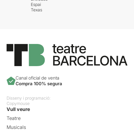
Espai
Texas
Canal oficial de venta
Compra 100% segura
Disseny i programació:
Copymouse
Vull veure
Teatre
Musicals