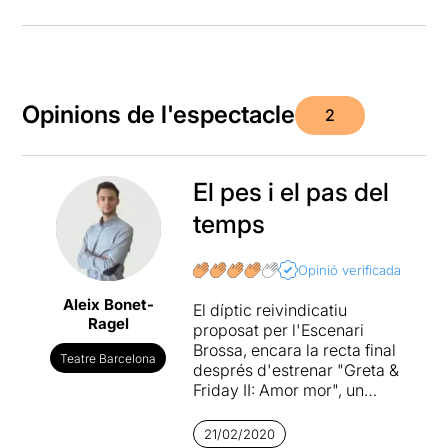
Opinions de l'espectacle
2
El pes i el pas del
temps
Opinió verificada
Aleix Bonet-
El díptic reivindicatiu
Ragel
proposat per l'Escenari
Brossa, encara la recta final
Teatre Barcelona
després d'estrenar "Greta &
Friday II: Amor mor", un
projecte que el mateix títol ja
ens desvela quins camins
21/02/2020