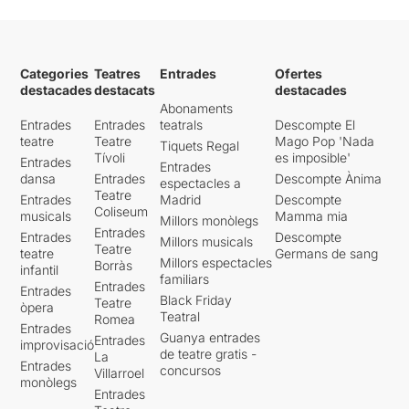
Categories
Teatres
Entrades
Ofertes
destacades
destacats
destacades
Abonaments
Entrades
Entrades
teatrals
Descompte El
teatre
Teatre
Mago Pop 'Nada
Tiquets Regal
Tívoli
es imposible'
Entrades
Entrades
dansa
Entrades
Descompte Ànima
espectacles a
Teatre
Entrades
Madrid
Descompte
Coliseum
musicals
Mamma mia
Millors monòlegs
Entrades
Entrades
Descompte
Millors musicals
Teatre
teatre
Germans de sang
Millors espectacles
Borràs
infantil
familiars
Entrades
Entrades
Black Friday
Teatre
òpera
Teatral
Romea
Entrades
Guanya entrades
Entrades
improvisació
de teatre gratis -
La
Entrades
concursos
Villarroel
monòlegs
Entrades