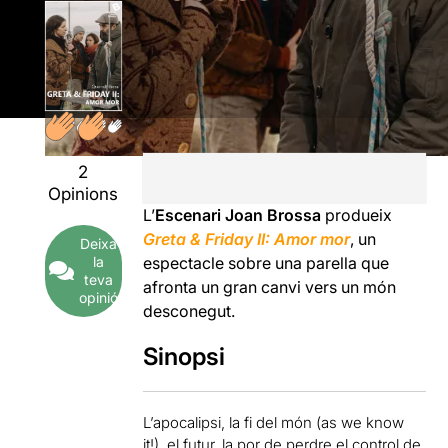
2
Opinions
L’
Escenari Joan Brossa
produeix
G
reta & Friday II: Amor mor
, un
Deixa
la
espectacle sobre una parella que
teva
afronta un gran canvi vers un món
opinió
desconegut.
Sinopsi
L’apocalipsi, la fi del món (as we know
it!), el futur, la por de perdre el control de