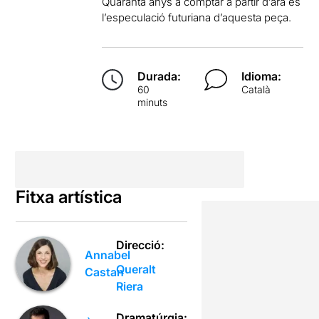
Quaranta anys a comptar a partir d’ara és
l’especulació futuriana d’aquesta peça.
Durada:
Idioma:
60
Català
minuts
Fitxa artística
Direcció:
Annabel
Queralt
Castan
Riera
Dramatúrgia: