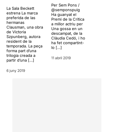
van haver de fugir del seu
Per Sem Pons /
país durant la dictadura
La Sala Beckett
@semponspuig
argentina dels anys 70. Tot i
estrena La marca
Ha guanyat el
que el text es basa en fets
preferida de las
Premi de la Crítica
hermanas
reals, no és del tot fidel a la
a millor actriu per
Clausman, una obra
Una gossa en un
realitat de la pròpia autora.
de Victoria
descampat, de la
Passat i futur, realitat i ficció
Szpunberg, autora
Clàudia Cedó, i ho
s’uneixen per crear un
resident de la
ha fet compartint-
temporada. La peça
llenguatge i un imaginari en
lo […]
forma part d’una
el que se’ns descriu l’exili
trilogia creada a
11 abril 2019
d’una família durant l’última
partir d’una […]
dictadura argentina.
6 juny 2019
“La marca preferida de las
hermanas Clausman”
ens
parla de la dificultat
d’adaptació i acceptació
que pateixen els exiliats i
dels problemes d’identitat i
de com se senten els seus
fills. “
Tenemos que
conservar nuestras raices”