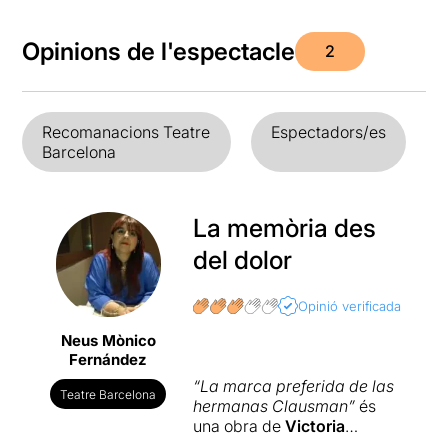
Opinions de l'espectacle
2
Recomanacions Teatre
Espectadors/es
Barcelona
La memòria des
del dolor
Opinió verificada
Neus Mònico
Fernández
“La marca preferida de las
Teatre Barcelona
hermanas Clausman”
és
una obra de
Victoria
Szpunberg
, que es va