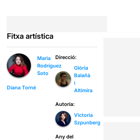
Fitxa artística
Direcció:
Maria
Rodríguez
Glòria
Soto
Balañà
i
Diana Torné
Altimira
Autoria:
Victoria
Szpunberg
Any del