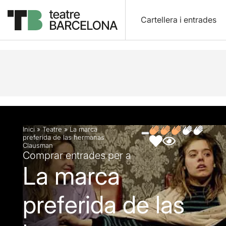
Cartellera i entrades
Descripció
Fitxa artística
Fotos i vídeos
Opin
Inici
»
Teatre
»
La marca
preferida de las hermanas
Clausman
Comprar entrades per a
La marca
preferida de las