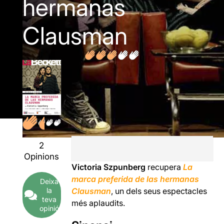
hermanas
Clausman
2
Opinions
Victoria Szpunberg
recupera
La
marca preferida de las hermanas
Deixa
la
Clausman
, un dels seus espectacles
teva
més aplaudits.
opinió