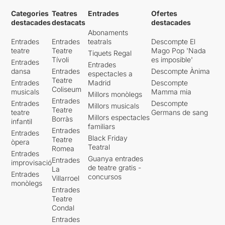
Categories
Teatres
Entrades
Ofertes
destacades
destacats
destacades
Abonaments
Entrades
Entrades
teatrals
Descompte El
teatre
Teatre
Mago Pop 'Nada
Tiquets Regal
Tívoli
es imposible'
Entrades
Entrades
dansa
Entrades
Descompte Ànima
espectacles a
Teatre
Entrades
Madrid
Descompte
Coliseum
musicals
Mamma mia
Millors monòlegs
Entrades
Entrades
Descompte
Millors musicals
Teatre
teatre
Germans de sang
Millors espectacles
Borràs
infantil
familiars
Entrades
Entrades
Black Friday
Teatre
òpera
Teatral
Romea
Entrades
Guanya entrades
Entrades
improvisació
de teatre gratis -
La
Entrades
concursos
Villarroel
monòlegs
Entrades
Teatre
Condal
Entrades