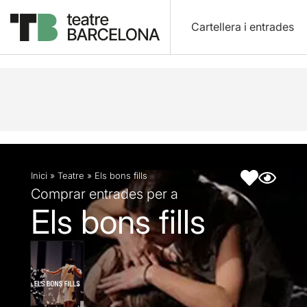
Cartellera i entrades
Descripció
Fitxa artística
Inici
»
Teatre
»
Els bons fills
Comprar entrades per a
Els bons fills