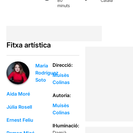
80
Català
minuts
Fitxa artística
Direcció:
Maria
Rodríguez
Muisès
Soto
Colinas
Aida Moré
Autoria:
Muisès
Júlia Rosell
Colinas
Ernest Feliu
Il·luminació:
Damià
Ramon Micó