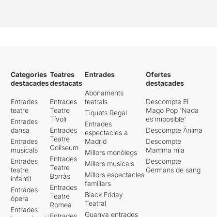
Categories
Teatres
Entrades
Ofertes
destacades
destacats
destacades
Abonaments
Entrades
Entrades
teatrals
Descompte El
teatre
Teatre
Mago Pop 'Nada
Tiquets Regal
Tívoli
es imposible'
Entrades
Entrades
dansa
Entrades
Descompte Ànima
espectacles a
Teatre
Entrades
Madrid
Descompte
Coliseum
musicals
Mamma mia
Millors monòlegs
Entrades
Entrades
Descompte
Millors musicals
Teatre
teatre
Germans de sang
Millors espectacles
Borràs
infantil
familiars
Entrades
Entrades
Black Friday
Teatre
òpera
Teatral
Romea
Entrades
Guanya entrades
Entrades