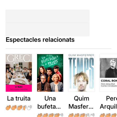
Espectacles relacionats
La truita
Una
Quim
Per
bufetada
Masferre
Arqui
a temps
r: Temps
: Cor