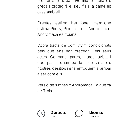
promet que deixarà Hermíone, trairà els
grecs i protegirà el seu fill si a canvi es
casa amb ell.
Orestes estima Hermíone, Hermíone
estima Pirrus, Pirrus estima Andròmaca i
Andròmaca és troiana.
L’obra tracta de com vivim condicionats
pels que ens han precedit i els seus
actes. Germans, pares, mares, avis… I
què passa quan perdem de vista els
nostres desitjos i ens enfoquem a arribar
a ser com ells.
Versió dels mites d’Andròmaca i la guerra
de Troia.
Durada:
Idioma: