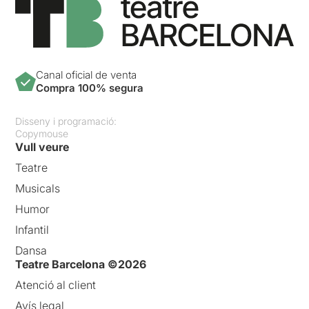
Canal oficial de venta
Compra 100% segura
Disseny i programació:
Copymouse
Vull veure
Teatre
Musicals
Humor
Infantil
Dansa
Teatre Barcelona ©2026
Atenció al client
Avís legal