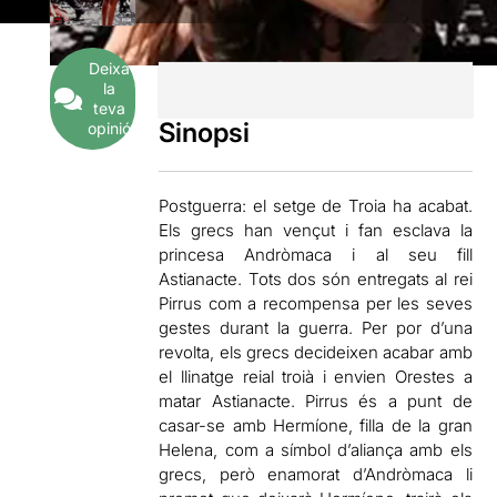
Deixa
la
teva
Sinopsi
opinió
Postguerra: el setge de Troia ha acabat.
Els grecs han vençut i fan esclava la
princesa Andròmaca i al seu fill
Astianacte. Tots dos són entregats al rei
Pirrus com a recompensa per les seves
gestes durant la guerra. Per por d’una
revolta, els grecs decideixen acabar amb
el llinatge reial troià i envien Orestes a
matar Astianacte. Pirrus és a punt de
casar-se amb Hermíone, filla de la gran
Helena, com a símbol d’aliança amb els
grecs, però enamorat d’Andròmaca li