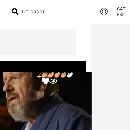
CAT
ESP