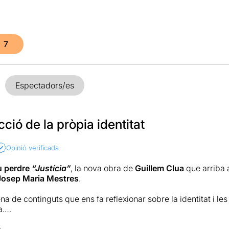
7
Espectadors/es
ció de la pròpia identitat
Opinió verificada
u perdre
“Justícia”
, la nova obra de
Guillem Clua
que arriba 
Josep Maria Mestres
.
a de continguts que ens fa reflexionar sobre la identitat i le
a.