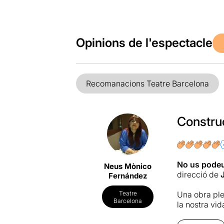
Opinions de l'espectacle
Recomanacions Teatre Barcelona
Construc
No us pode
Neus Mònico
direcció de
Fernández
Una obra plen
Teatre
Barcelona
la nostra vid