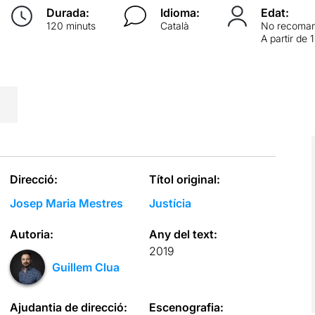
Durada:
Idioma:
Edat:
120 minuts
Català
No recoman
A partir de 
Direcció:
Títol original:
Josep Maria Mestres
Justícia
Autoria:
Any del text:
2019
Guillem Clua
Ajudantia de direcció:
Escenografia: