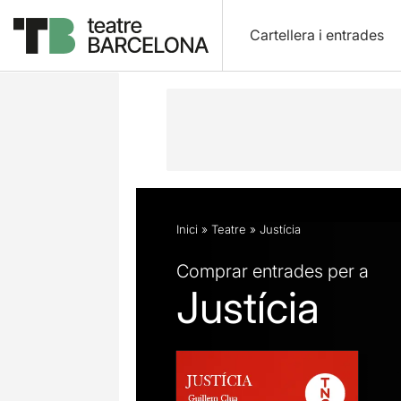
Cartellera i entrades
Descripció
Fitxa artística
Fotos i 
Inici
»
Teatre
»
Justícia
Comprar entrades per a
Justícia