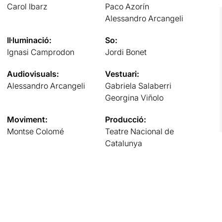
Carol Ibarz
Paco Azorín
Alessandro Arcangeli
Il·luminació:
So:
Ignasi Camprodon
Jordi Bonet
Audiovisuals:
Vestuari:
Alessandro Arcangeli
Gabriela Salaberri
Georgina Viñolo
Moviment:
Producció:
Montse Colomé
Teatre Nacional de
Catalunya