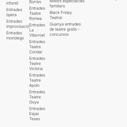
variabilitat verbal dels molts
Millors espectacles
Borràs
infantil
registres de l’obra
familiars
Entrades
Entrades
espriuana. Un gran
Black Friday
Teatre
òpera
homenatge.
Teatral
Romea
Entrades
Guanya entrades
Entrades
improvisació
de teatre gratis -
La
Entrades
concursos
Villarroel
monòlegs
Entrades
Teatre
Condal
Entrades
Teatre
Victòria
Entrades
Teatre
Apolo
Entrades
Teatre
Goya
Entrades
Espai
Texas