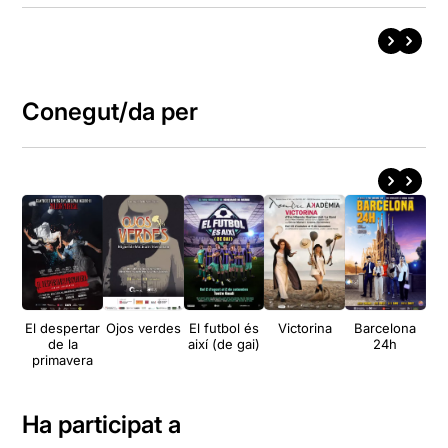
Conegut/da per
El despertar
Ojos verdes
El futbol és
Victorina
Barcelona
La
de la
així (de gai)
24h
primavera
Ha participat a