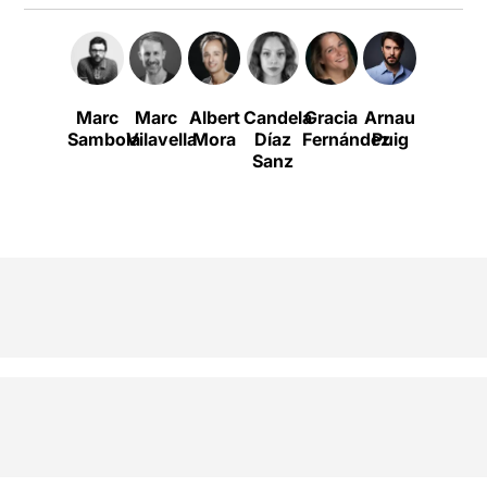
Marc
Marc
Albert
Candela
Gracia
Arnau
Mar
Sambola
Vilavella
Mora
Díaz
Fernández
Puig
Puig
Sanz