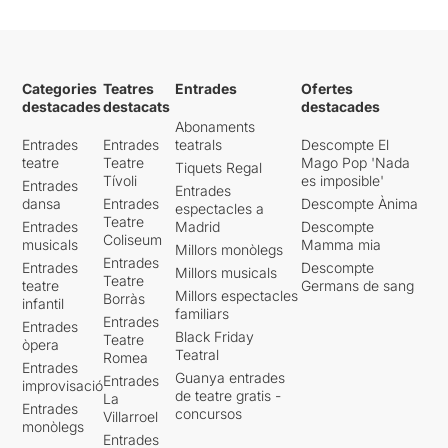
Categories
Teatres
Entrades
Ofertes
destacades
destacats
destacades
Abonaments
Entrades
Entrades
teatrals
Descompte El
teatre
Teatre
Mago Pop 'Nada
Tiquets Regal
Tívoli
es imposible'
Entrades
Entrades
dansa
Entrades
Descompte Ànima
espectacles a
Teatre
Entrades
Madrid
Descompte
Coliseum
musicals
Mamma mia
Millors monòlegs
Entrades
Entrades
Descompte
Millors musicals
Teatre
teatre
Germans de sang
Millors espectacles
Borràs
infantil
familiars
Entrades
Entrades
Black Friday
Teatre
òpera
Teatral
Romea
Entrades
Guanya entrades
Entrades
improvisació
de teatre gratis -
La
Entrades
concursos
Villarroel
monòlegs
Entrades