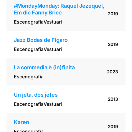
#MondayMonday: Raquel Jezequel,
Em dic Fanny Brice
2019
Escenografia
Vestuari
Jazz Bodas de Fígaro
2019
Escenografia
Vestuari
La commedia è (in)finita
2023
Escenografia
Un jeta, dos jefes
2013
Escenografia
Vestuari
Karen
2019
Escenografia