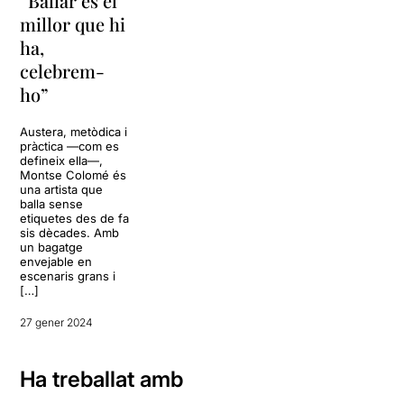
“Ballar és el
millor que hi
ha,
celebrem-
ho”
Austera, metòdica i
pràctica —com es
defineix ella—,
Montse Colomé és
una artista que
balla sense
etiquetes des de fa
sis dècades. Amb
un bagatge
envejable en
escenaris grans i
[…]
27 gener 2024
Ha treballat amb