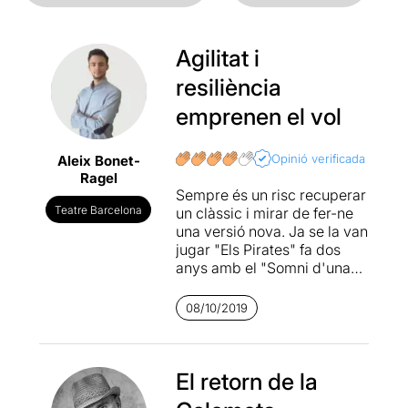
Agilitat i
resiliència
emprenen el vol
Opinió verificada
Aleix Bonet-
Ragel
Sempre és un risc recuperar
Teatre Barcelona
un clàssic i mirar de fer-ne
una versió nova. Ja se la van
jugar "Els Pirates" fa dos
anys amb el "
Somni d'una
nit d'estiu
" i en aquesta
ocasió ho ha fet la
08/10/2019
Companyia de l'Eòlia amb
"La Plaça del Diamant". El
dinamisme de la proposta
,
les
El retorn de la
projeccions amb
perspectiva
i la capacitat de