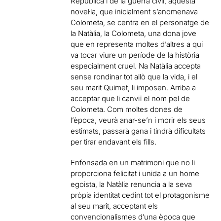
República i de la guerra civil, aquesta
novel·la, que inicialment s’anomenava
Colometa, se centra en el personatge de
la Natàlia, la Colometa, una dona jove
que en representa moltes d’altres a qui
va tocar viure un període de la història
especialment cruel. Na Natàlia accepta
sense rondinar tot allò que la vida, i el
seu marit Quimet, li imposen. Arriba a
acceptar que li canviï el nom pel de
Colometa. Com moltes dones de
l’època, veurà anar-se’n i morir els seus
estimats, passarà gana i tindrà dificultats
per tirar endavant els fills.
Enfonsada en un matrimoni que no li
proporciona felicitat i unida a un home
egoista, la Natàlia renuncia a la seva
pròpia identitat cedint tot el protagonisme
al seu marit, acceptant els
convencionalismes d’una època que