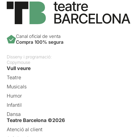
Canal oficial de venta
Compra 100% segura
Disseny i programació:
Copymouse
Vull veure
Teatre
Musicals
Humor
Infantil
Dansa
Teatre Barcelona ©2026
Atenció al client