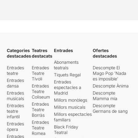
Categories
Teatres
Entrades
Ofertes
destacades
destacats
destacades
Abonaments
Entrades
Entrades
teatrals
Descompte El
teatre
Teatre
Mago Pop 'Nada
Tiquets Regal
Tívoli
es imposible'
Entrades
Entrades
dansa
Entrades
Descompte Ànima
espectacles a
Teatre
Entrades
Madrid
Descompte
Coliseum
musicals
Mamma mia
Millors monòlegs
Entrades
Entrades
Descompte
Millors musicals
Teatre
teatre
Germans de sang
Millors espectacles
Borràs
infantil
familiars
Entrades
Entrades
Black Friday
Teatre
òpera
Teatral
Romea
Entrades