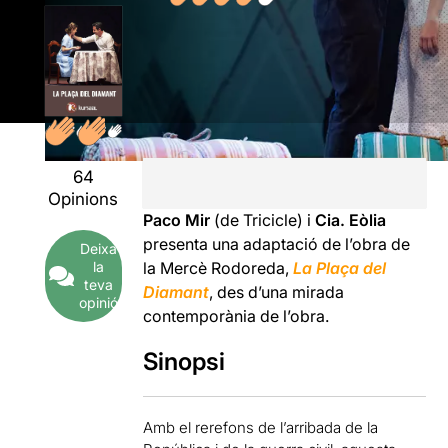
64
Opinions
Paco Mir
(de Tricicle) i
Cia. Eòlia
presenta una adaptació de l’obra de
Deixa
la Mercè Rodoreda,
La Plaça del
la
teva
Diamant
, des d’una mirada
opinió
contemporània de l’obra.
Sinopsi
Amb el rerefons de l’arribada de la