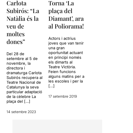
Carlota
Torna ‘La
Subirós: “La
plaça del
Natàlia és la
Diamant’, ara
veu de
al Poliorama!
moltes
Actors i actrius
dones”
joves que van tenir
una gran
oportunitat actuant
Del 28 de
en principi només
setembre al 5 de
els dimarts al
novembre, la
Teatre Victòria.
directora i
Feien funcions
dramaturga Carlota
alguns matins per a
Subirós recupera al
les escoles i per la
Teatre Nacional de
[…]
Catalunya la seva
particular adaptació
de la cèlebre La
17 setembre 2019
plaça del […]
14 setembre 2023