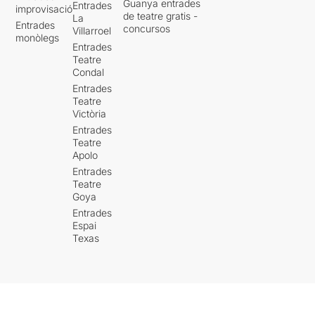
Guanya entrades
Entrades
improvisació
de teatre gratis -
La
Entrades
concursos
Villarroel
monòlegs
Entrades
Teatre
Condal
Entrades
Teatre
Victòria
Entrades
Teatre
Apolo
Entrades
Teatre
Goya
Entrades
Espai
Texas