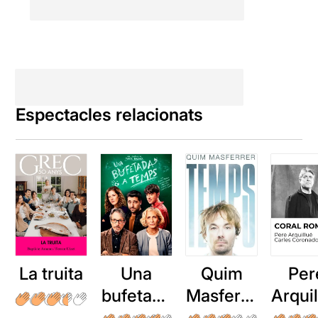
Espectacles relacionats
La truita
Una
Quim
Per
bufetada
Masferre
Arqui
a temps
r: Temps
: Cor