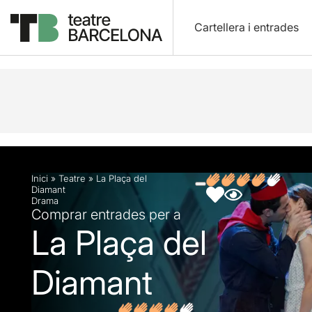
Cartellera i entrades
Descripció
Fitxa artística
Fotos i vídeos
Opin
Inici
»
Teatre
»
La Plaça del
Diamant
Drama
Comprar entrades per a
La Plaça del
Diamant