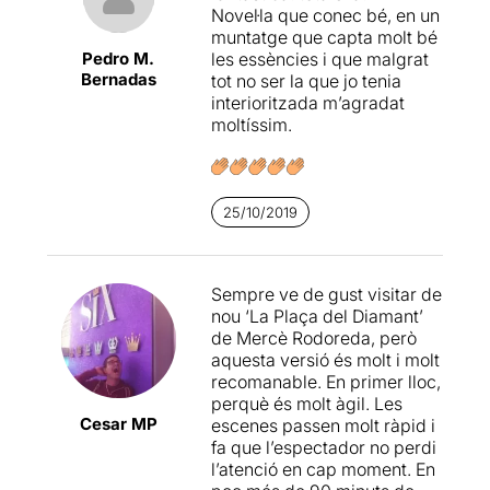
escènica a l’alçada de les
Novel·la que conec bé, en un
seves pàgines, intensa quan
muntatge que capta molt bé
es demana intensitat i
Pedro M.
les essències i que malgrat
lleugera molt més sovint.
Bernadas
tot no ser la que jo tenia
Dinàmica, de ritme
interioritzada m’agradat
comercial, sense alts i
moltíssim.
baixos contundents però
que mai decau. A l’alçada,
també, del que cal esperar
d’una companyia que surt
25/10/2019
de la pròpia escola que els
ha format i que, poc a poc,
troba espais dins el circuit
Sempre ve de gust visitar de
de les grans sales de teatre
nou ‘La Plaça del Diamant’
de la ciutat.
de Mercè Rodoreda, però
aquesta versió és molt i molt
recomanable. En primer lloc,
perquè és molt àgil. Les
Cesar MP
escenes passen molt ràpid i
fa que l’espectador no perdi
l’atenció en cap moment. En