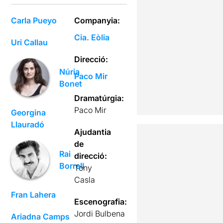
Carla Pueyo
Companyia:
Cia. Eòlia
Uri Callau
Direcció:
Núria
Paco Mir
Bonet
Dramatúrgia:
Paco Mir
Georgina
Llauradó
Ajudantia
de
Rai
direcció:
Borrell
Tony
Casla
Fran Lahera
Escenografia:
Jordi Bulbena
Ariadna Camps