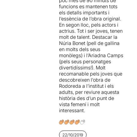
poc més de 90 minuts de
funcions es mantenen tots
els detalls importants i
l’essència de l’obra original.
En segon lloc, pels actors i
actrius. Tot i ser joves, tenen
molt de talent. Destacar la
Núria Bonet (pell de gallina
en molts dels seus
monòlegs) i l’Ariadna Camps
(pels seus personatges
divertidíssims!). Molt
recomanable pels joves que
descobreixen l’obra de
Rodoreda a l’institut i els
adults, per reviure aquesta
història des d’un punt de
vista femení i molt
interessant.
22/10/2019