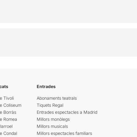
cats
Entrades
e Tívoli
Abonaments teatrals
re Coliseum
Tiquets Regal
e Borràs
Entrades espectacles a Madrid
re Romea
Millors monòlegs
larroel
Millors musicals
re Condal
Millors espectacles familiars