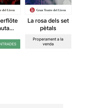
erflöte
La rosa dels set
auta
pètals
ca)
Properament a la
venda
NTRADES