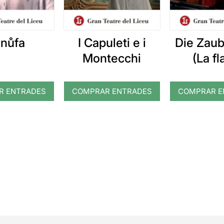
nůfa
I Capuleti e i
Die Zaub
Montecchi
(La fl
màgi
R ENTRADES
COMPRAR ENTRADES
COMPRAR E