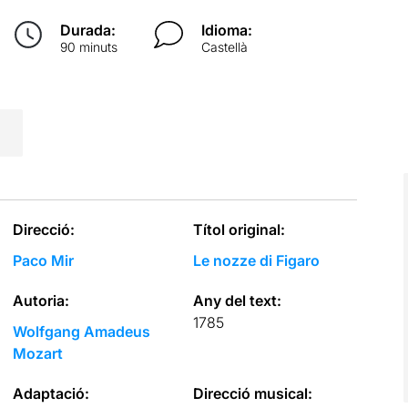
Durada:
Idioma:
90 minuts
Castellà
Direcció:
Títol original:
Paco Mir
Le nozze di Figaro
Autoria:
Any del text:
1785
Wolfgang Amadeus
Mozart
Adaptació:
Direcció musical: