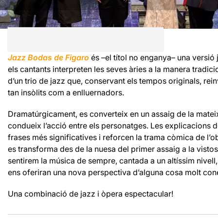
Jazz Bodas de Figaro
és –el títol no enganya– una versió 
els cantants interpreten les seves àries a la manera tradi
d’un trio de jazz que, conservant els tempos originals, rei
tan insòlits com a enlluernadors.
Dramatúrgicament, es converteix en un assaig de la mateix
condueix l’acció entre els personatges. Les explicacions del
frases més significatives i reforcen la trama còmica de l’
es transforma des de la nuesa del primer assaig a la vistosi
sentirem la música de sempre, cantada a un altíssim niv
ens oferiran una nova perspectiva d’alguna cosa molt co
Una combinació de jazz i òpera espectacular!