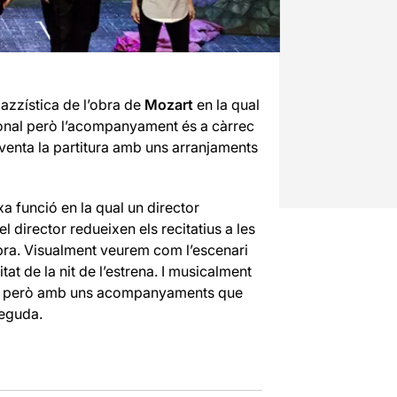
jazzística de l’obra de
Mozart
en la qual
cional però l’acompanyament és a càrrec
nventa la partitura amb uns arranjaments
a funció en la qual un director
 director redueixen els recitatius a les
obra. Visualment veurem com l’escenari
tat de la nit de l’estrena. I musicalment
ell, però amb uns acompanyaments que
neguda.