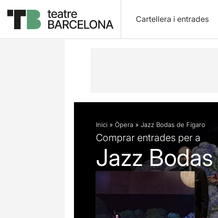
Cartellera i entrades
Descripció
Fitxa artística
Fotos i 
Inici
»
Òpera
»
Jazz Bodas de Fígaro
Comprar entrades per a
Jazz Bodas 