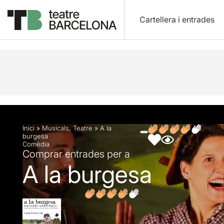
Cartellera i entrades
Descripció
Fitxa artística
Fotos i vídeos
Opin
Inici
»
Musicals
,
Teatre
»
A la
burgesa
Comèdia
Comprar entrades per a
A la burgesa