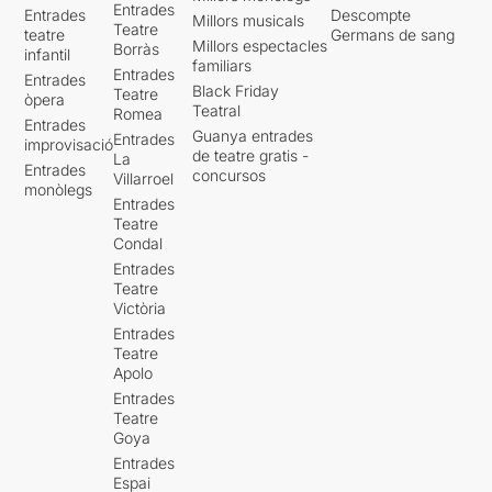
Entrades
Entrades
Descompte
Millors musicals
Teatre
teatre
Germans de sang
Millors espectacles
Borràs
infantil
familiars
Entrades
Entrades
Black Friday
Teatre
òpera
Teatral
Romea
Entrades
Guanya entrades
Entrades
improvisació
de teatre gratis -
La
Entrades
concursos
Villarroel
monòlegs
Entrades
Teatre
Condal
Entrades
Teatre
Victòria
Entrades
Teatre
Apolo
Entrades
Teatre
Goya
Entrades
Espai