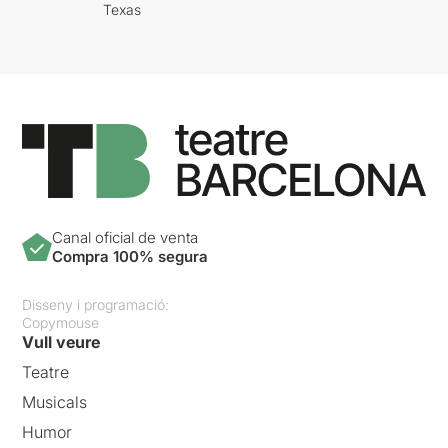
Texas
Canal oficial de venta
Compra 100% segura
Disseny i programació:
Copymouse
Vull veure
Teatre
Musicals
Humor