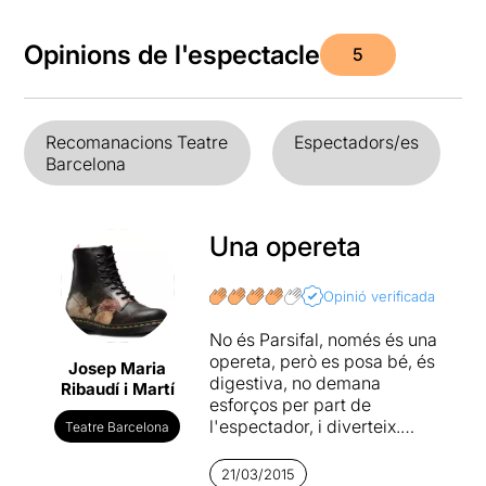
Opinions de l'espectacle
5
Recomanacions Teatre
Espectadors/es
Barcelona
Una opereta
Opinió verificada
No és Parsifal, només és una
opereta, però es posa bé, és
Josep Maria
digestiva, no demana
Ribaudí i Martí
esforços per part de
l'espectador, i diverteix.
Teatre Barcelona
Carpe diem
. David Pintó li
han donat la volta a un conte
21/03/2015