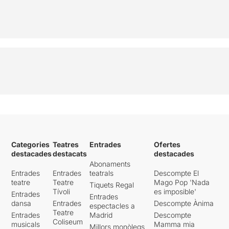
Categories
Teatres
Entrades
Ofertes
destacades
destacats
destacades
Abonaments
Entrades
Entrades
teatrals
Descompte El
teatre
Teatre
Mago Pop 'Nada
Tiquets Regal
Tívoli
es imposible'
Entrades
Entrades
dansa
Entrades
Descompte Ànima
espectacles a
Teatre
Entrades
Madrid
Descompte
Coliseum
musicals
Mamma mia
Millors monòlegs