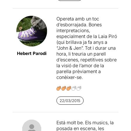
de Schnitzler i n'ha fet un
divertimento, una joguina
amb molt bona música.
Opereta amb un toc
Teatre sense complicacions
d’esborrajada. Bones
(per al espectador), amb una
interpretacions,
posada en escena simple
especialment de la Laia Piró
però efectiva, un suport
(qui brillava ja fa anys a
musical mínim, però de
“John & Jen”. Tot i durar una
molta qualitat (piano i violí) i
Hebert Parodi
hora, li treuria un parell
uns actors que s'han deixat
d’escenes, repetitives sobre
la pell explicant-nos com
la visió de l’amor de la
van matar l'avorriment
parella prèviament a
canviant la roba de
conèixer-se.
burgesos per la de
menestrals... i caient a les
xarxes de l'amor. Res de
nou, però molt ben dit.
22/03/2015
Está molt be. Els musics, la
posada en escena, les