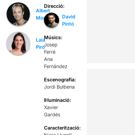
Direcció:
Albert
David
Mora
Pintó
Músics:
Laia
Josep
Piró
Ferré
Ana
Fernández
Escenografia:
Jordi Bulbena
Il·luminació:
Xavier
Gardés
Caracterització: