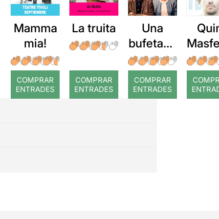
Mamma
La truita
Una
Qui
mia!
bufetada
Masfe
a temps
r: Te
COMPRAR
COMPRAR
COMPRAR
COMP
ENTRADES
ENTRADES
ENTRADES
ENTRA