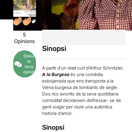
5
Opinions
Sinopsi
Deixa
la
teva
A partir d’un relat curt d’Arthur Schnitzler,
opinió
A la Burgesa
és una comèdia
esbojarrada que ens transporta a la
Viena burgesa de tombants de segle.
Dos rics avorrits de la seva quotidiana
comoditat decideixen disfressar- se de
gent vulgar per viure una autèntica
història d’amor.
Sinopsi